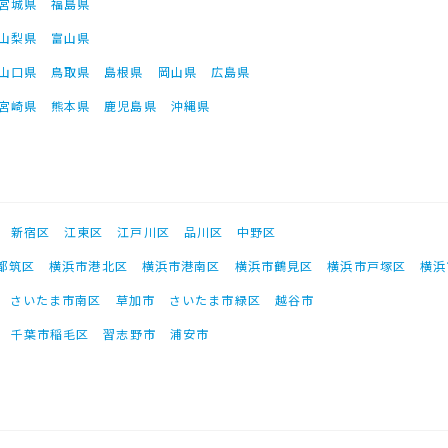
宮城県
福島県
山梨県
富山県
山口県
鳥取県
島根県
岡山県
広島県
宮崎県
熊本県
鹿児島県
沖縄県
新宿区
江東区
江戸川区
品川区
中野区
都筑区
横浜市港北区
横浜市港南区
横浜市鶴見区
横浜市戸塚区
横浜
さいたま市南区
草加市
さいたま市緑区
越谷市
千葉市稲毛区
習志野市
浦安市