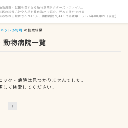
動物病院・獣医を探すなら動物病院ドクターズ・ファイル。
獣医の診療方針や人柄を独自取材で紹介。好みの条件で検索！
街の頼れる獣医さん 937 人、動物病院 9,443 件掲載中！(2026年08月09日現在)
ネット予約可
の検索結果
・動物病院一覧
ニック・病院は見つかりませんでした。
更して検索してください。
1