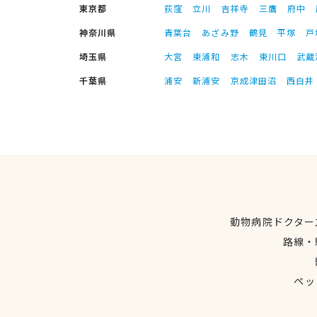
東京都
荻窪
立川
吉祥寺
三鷹
府中
神奈川県
青葉台
あざみ野
鶴見
平塚
戸
埼玉県
大宮
東浦和
志木
東川口
武蔵
千葉県
浦安
新浦安
京成津田沼
西白井
動物病院ドクター
路線・
ペッ