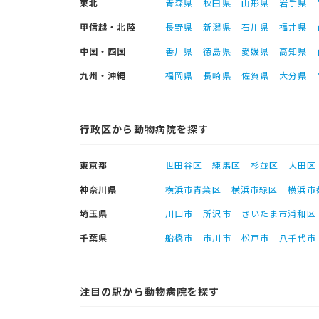
東北
青森県
秋田県
山形県
岩手県
甲信越・北陸
長野県
新潟県
石川県
福井県
中国・四国
香川県
徳島県
愛媛県
高知県
九州・沖縄
福岡県
長崎県
佐賀県
大分県
行政区から動物病院を探す
東京都
世田谷区
練馬区
杉並区
大田区
神奈川県
横浜市青葉区
横浜市緑区
横浜市
埼玉県
川口市
所沢市
さいたま市浦和区
千葉県
船橋市
市川市
松戸市
八千代市
注目の駅から動物病院を探す