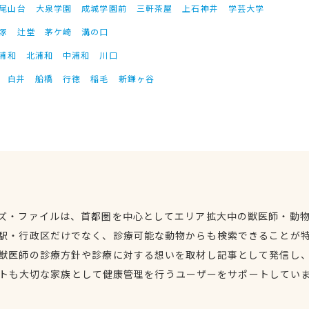
尾山台
大泉学園
成城学園前
三軒茶屋
上石神井
学芸大学
塚
辻堂
茅ケ崎
溝の口
浦和
北浦和
中浦和
川口
白井
船橋
行徳
稲毛
新鎌ヶ谷
ズ・ファイルは、首都圏を中心としてエリア拡大中の獣医師・動
駅・行政区だけでなく、診療可能な動物からも検索できることが
獣医師の診療方針や診療に対する想いを取材し記事として発信し
トも大切な家族として健康管理を行うユーザーをサポートしてい