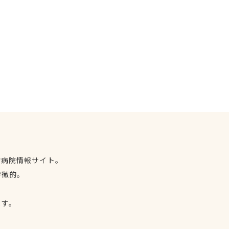
物病院情報サイト。
特徴的。
、
ます。