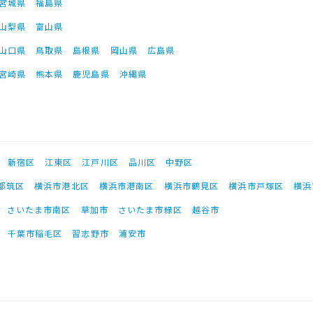
宮城県
福島県
山梨県
富山県
山口県
鳥取県
島根県
岡山県
広島県
宮崎県
熊本県
鹿児島県
沖縄県
新宿区
江東区
江戸川区
品川区
中野区
都筑区
横浜市港北区
横浜市港南区
横浜市鶴見区
横浜市戸塚区
横浜
さいたま市南区
草加市
さいたま市緑区
越谷市
千葉市稲毛区
習志野市
浦安市