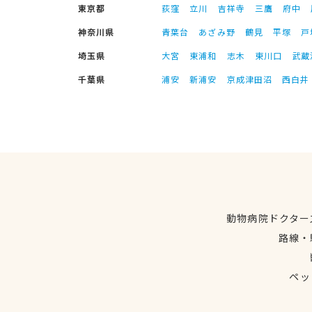
東京都
荻窪
立川
吉祥寺
三鷹
府中
神奈川県
青葉台
あざみ野
鶴見
平塚
戸
埼玉県
大宮
東浦和
志木
東川口
武蔵
千葉県
浦安
新浦安
京成津田沼
西白井
動物病院ドクター
路線・
ペッ