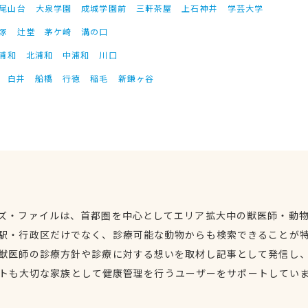
尾山台
大泉学園
成城学園前
三軒茶屋
上石神井
学芸大学
塚
辻堂
茅ケ崎
溝の口
浦和
北浦和
中浦和
川口
白井
船橋
行徳
稲毛
新鎌ヶ谷
ズ・ファイルは、首都圏を中心としてエリア拡大中の獣医師・動
駅・行政区だけでなく、診療可能な動物からも検索できることが
獣医師の診療方針や診療に対する想いを取材し記事として発信し
トも大切な家族として健康管理を行うユーザーをサポートしてい