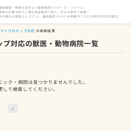
動物病院・獣医を探すなら動物病院ドクターズ・ファイル。
獣医の診療方針や人柄を独自取材で紹介。好みの条件で検索！
街の頼れる獣医さん 937 人、動物病院 9,443 件掲載中！(2026年08月08日現在)
マイクロチップ対応
の検索結果
チップ対応の獣医・動物病院一覧
ニック・病院は見つかりませんでした。
更して検索してください。
1