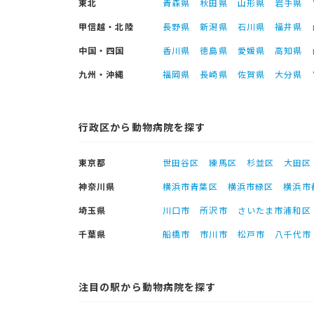
東北
青森県
秋田県
山形県
岩手県
甲信越・北陸
長野県
新潟県
石川県
福井県
中国・四国
香川県
徳島県
愛媛県
高知県
九州・沖縄
福岡県
長崎県
佐賀県
大分県
行政区から動物病院を探す
東京都
世田谷区
練馬区
杉並区
大田区
神奈川県
横浜市青葉区
横浜市緑区
横浜市
埼玉県
川口市
所沢市
さいたま市浦和区
千葉県
船橋市
市川市
松戸市
八千代市
注目の駅から動物病院を探す