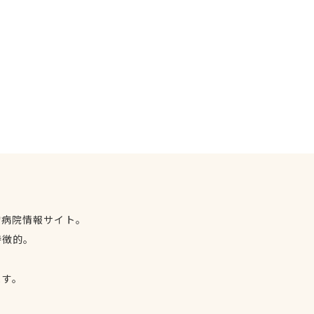
物病院情報サイト。
特徴的。
、
ます。