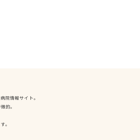
物病院情報サイト。
特徴的。
、
ます。