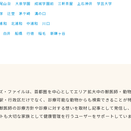
尾山台
大泉学園
成城学園前
三軒茶屋
上石神井
学芸大学
塚
辻堂
茅ケ崎
溝の口
浦和
北浦和
中浦和
川口
白井
船橋
行徳
稲毛
新鎌ヶ谷
ズ・ファイルは、首都圏を中心としてエリア拡大中の獣医師・動
駅・行政区だけでなく、診療可能な動物からも検索できることが
獣医師の診療方針や診療に対する想いを取材し記事として発信し
トも大切な家族として健康管理を行うユーザーをサポートしてい