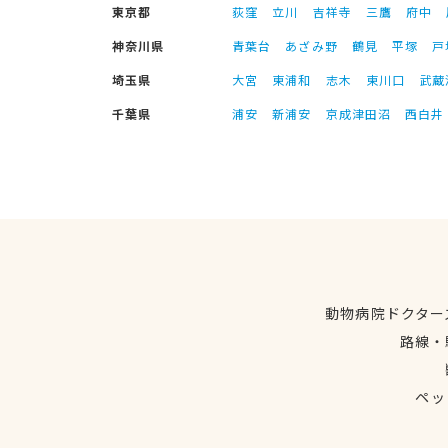
東京都
荻窪
立川
吉祥寺
三鷹
府中
神奈川県
青葉台
あざみ野
鶴見
平塚
戸
埼玉県
大宮
東浦和
志木
東川口
武蔵
千葉県
浦安
新浦安
京成津田沼
西白井
動物病院ドクター
路線・
ペッ