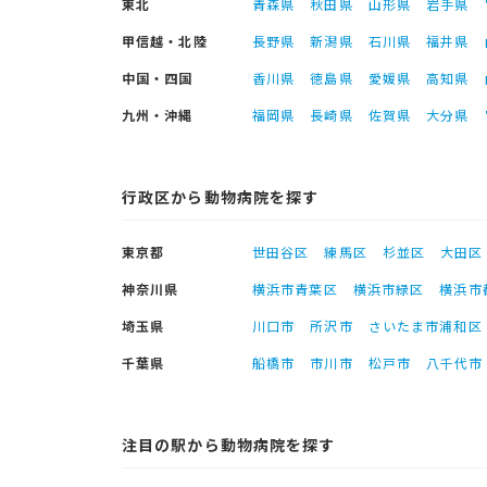
東北
青森県
秋田県
山形県
岩手県
甲信越・北陸
長野県
新潟県
石川県
福井県
中国・四国
香川県
徳島県
愛媛県
高知県
九州・沖縄
福岡県
長崎県
佐賀県
大分県
行政区から動物病院を探す
東京都
世田谷区
練馬区
杉並区
大田区
神奈川県
横浜市青葉区
横浜市緑区
横浜市
埼玉県
川口市
所沢市
さいたま市浦和区
千葉県
船橋市
市川市
松戸市
八千代市
注目の駅から動物病院を探す