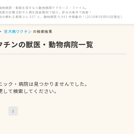
動物病院・獣医を探すなら動物病院ドクターズ・ファイル。
獣医の診療方針や人柄を独自取材で紹介。好みの条件で検索！
街の頼れる獣医さん 937 人、動物病院 9,443 件掲載中！(2026年08月06日現在)
狂犬病ワクチン
の検索結果
ワクチンの獣医・動物病院一覧
ニック・病院は見つかりませんでした。
更して検索してください。
1