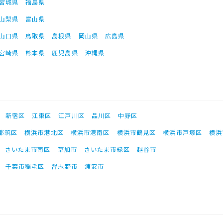
宮城県
福島県
山梨県
富山県
山口県
鳥取県
島根県
岡山県
広島県
宮崎県
熊本県
鹿児島県
沖縄県
新宿区
江東区
江戸川区
品川区
中野区
都筑区
横浜市港北区
横浜市港南区
横浜市鶴見区
横浜市戸塚区
横浜
さいたま市南区
草加市
さいたま市緑区
越谷市
千葉市稲毛区
習志野市
浦安市