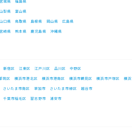
宮城県
福島県
山梨県
富山県
山口県
鳥取県
島根県
岡山県
広島県
宮崎県
熊本県
鹿児島県
沖縄県
新宿区
江東区
江戸川区
品川区
中野区
都筑区
横浜市港北区
横浜市港南区
横浜市鶴見区
横浜市戸塚区
横浜
さいたま市南区
草加市
さいたま市緑区
越谷市
千葉市稲毛区
習志野市
浦安市