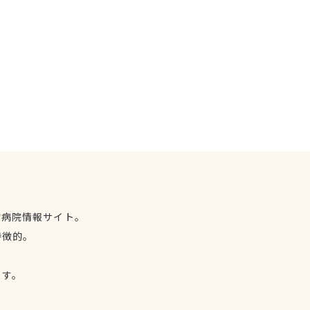
物病院情報サイト。
特徴的。
、
ます。