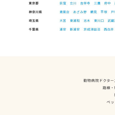
東京都
荻窪
立川
吉祥寺
三鷹
府中
神奈川県
青葉台
あざみ野
鶴見
平塚
戸
埼玉県
大宮
東浦和
志木
東川口
武蔵
千葉県
浦安
新浦安
京成津田沼
西白井
動物病院ドクター
路線・
ペッ