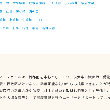
尾山台
大泉学園
成城学園前
三軒茶屋
上石神井
学芸大学
塚
辻堂
茅ケ崎
溝の口
浦和
北浦和
中浦和
川口
白井
船橋
行徳
稲毛
新鎌ヶ谷
ズ・ファイルは、首都圏を中心としてエリア拡大中の獣医師・動
駅・行政区だけでなく、診療可能な動物からも検索できることが
獣医師の診療方針や診療に対する想いを取材し記事として発信し
トも大切な家族として健康管理を行うユーザーをサポートしてい