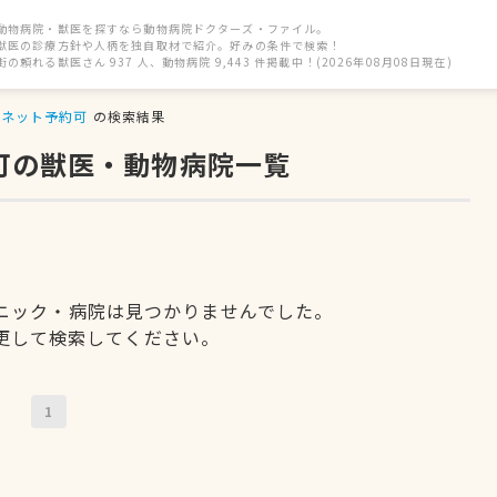
動物病院・獣医を探すなら動物病院ドクターズ・ファイル。
獣医の診療方針や人柄を独自取材で紹介。好みの条件で検索！
街の頼れる獣医さん 937 人、動物病院 9,443 件掲載中！(2026年08月08日現在)
ネット予約可
の検索結果
可の獣医・動物病院一覧
ニック・病院は見つかりませんでした。
更して検索してください。
1