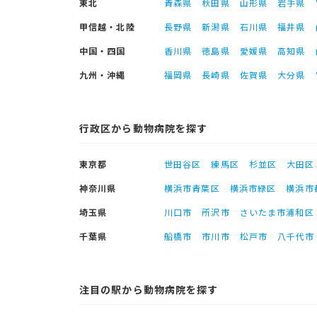
東北
青森県
秋田県
山形県
岩手県
甲信越・北陸
長野県
新潟県
石川県
福井県
中国・四国
香川県
徳島県
愛媛県
高知県
九州・沖縄
福岡県
長崎県
佐賀県
大分県
行政区から動物病院を探す
東京都
世田谷区
練馬区
杉並区
大田区
神奈川県
横浜市青葉区
横浜市緑区
横浜市
埼玉県
川口市
所沢市
さいたま市浦和区
千葉県
船橋市
市川市
松戸市
八千代市
注目の駅から動物病院を探す