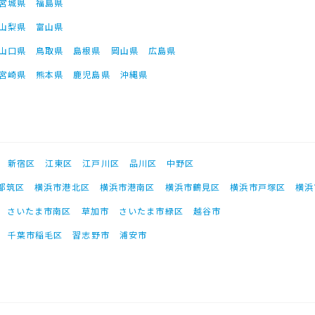
宮城県
福島県
山梨県
富山県
山口県
鳥取県
島根県
岡山県
広島県
宮崎県
熊本県
鹿児島県
沖縄県
新宿区
江東区
江戸川区
品川区
中野区
都筑区
横浜市港北区
横浜市港南区
横浜市鶴見区
横浜市戸塚区
横浜
さいたま市南区
草加市
さいたま市緑区
越谷市
千葉市稲毛区
習志野市
浦安市