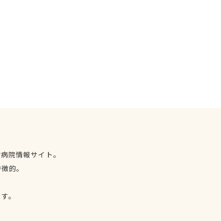
物病院情報サイト。
特徴的。
、
ます。