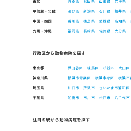
東北
青森県
秋田県
山形県
岩手県
甲信越・北陸
長野県
新潟県
石川県
福井県
中国・四国
香川県
徳島県
愛媛県
高知県
九州・沖縄
福岡県
長崎県
佐賀県
大分県
行政区から動物病院を探す
東京都
世田谷区
練馬区
杉並区
大田区
神奈川県
横浜市青葉区
横浜市緑区
横浜市
埼玉県
川口市
所沢市
さいたま市浦和区
千葉県
船橋市
市川市
松戸市
八千代市
注目の駅から動物病院を探す