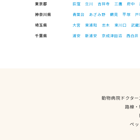
東京都
荻窪
立川
吉祥寺
三鷹
府中
神奈川県
青葉台
あざみ野
鶴見
平塚
戸
埼玉県
大宮
東浦和
志木
東川口
武蔵
千葉県
浦安
新浦安
京成津田沼
西白井
動物病院ドクター
路線・
ペッ