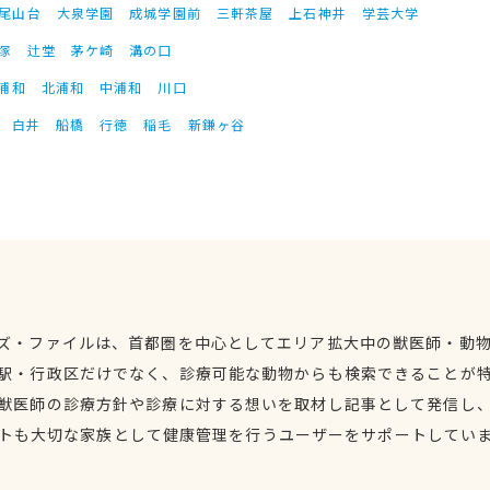
尾山台
大泉学園
成城学園前
三軒茶屋
上石神井
学芸大学
塚
辻堂
茅ケ崎
溝の口
浦和
北浦和
中浦和
川口
白井
船橋
行徳
稲毛
新鎌ヶ谷
ズ・ファイルは、首都圏を中心としてエリア拡大中の獣医師・動
駅・行政区だけでなく、診療可能な動物からも検索できることが
獣医師の診療方針や診療に対する想いを取材し記事として発信し
トも大切な家族として健康管理を行うユーザーをサポートしてい