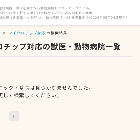
動物病院・獣医を探すなら動物病院ドクターズ・ファイル。
獣医の診療方針や人柄を独自取材で紹介。好みの条件で検索！
街の頼れる獣医さん 937 人、動物病院 9,443 件掲載中！(2026年08月06日現在)
駅
マイクロチップ対応
の検索結果
クロチップ対応の獣医・動物病院一覧
ニック・病院は見つかりませんでした。
更して検索してください。
1