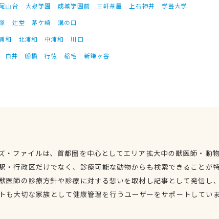
尾山台
大泉学園
成城学園前
三軒茶屋
上石神井
学芸大学
塚
辻堂
茅ケ崎
溝の口
浦和
北浦和
中浦和
川口
白井
船橋
行徳
稲毛
新鎌ヶ谷
ズ・ファイルは、首都圏を中心としてエリア拡大中の獣医師・動
駅・行政区だけでなく、診療可能な動物からも検索できることが
獣医師の診療方針や診療に対する想いを取材し記事として発信し
トも大切な家族として健康管理を行うユーザーをサポートしてい