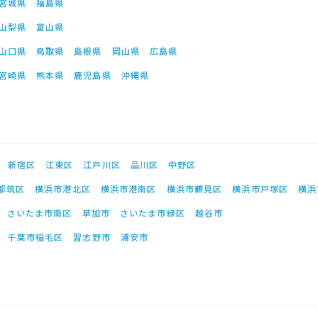
宮城県
福島県
山梨県
富山県
山口県
鳥取県
島根県
岡山県
広島県
宮崎県
熊本県
鹿児島県
沖縄県
新宿区
江東区
江戸川区
品川区
中野区
都筑区
横浜市港北区
横浜市港南区
横浜市鶴見区
横浜市戸塚区
横浜
さいたま市南区
草加市
さいたま市緑区
越谷市
千葉市稲毛区
習志野市
浦安市