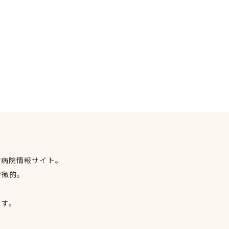
物病院情報サイト。
特徴的。
、
ます。