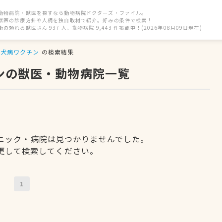
動物病院・獣医を探すなら動物病院ドクターズ・ファイル。
獣医の診療方針や人柄を独自取材で紹介。好みの条件で検索！
街の頼れる獣医さん 937 人、動物病院 9,443 件掲載中！(2026年08月09日現在)
狂犬病ワクチン
の検索結果
ンの獣医・動物病院一覧
ニック・病院は見つかりませんでした。
更して検索してください。
1