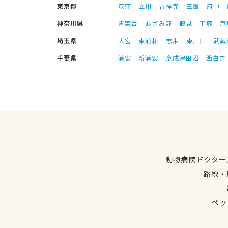
東京都
荻窪
立川
吉祥寺
三鷹
府中
神奈川県
青葉台
あざみ野
鶴見
平塚
戸
埼玉県
大宮
東浦和
志木
東川口
武蔵
千葉県
浦安
新浦安
京成津田沼
西白井
動物病院ドクター
路線・
ペッ