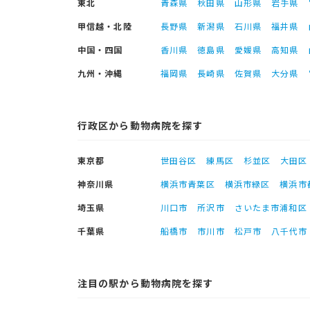
東北
青森県
秋田県
山形県
岩手県
甲信越・北陸
長野県
新潟県
石川県
福井県
中国・四国
香川県
徳島県
愛媛県
高知県
九州・沖縄
福岡県
長崎県
佐賀県
大分県
行政区から動物病院を探す
東京都
世田谷区
練馬区
杉並区
大田区
神奈川県
横浜市青葉区
横浜市緑区
横浜市
埼玉県
川口市
所沢市
さいたま市浦和区
千葉県
船橋市
市川市
松戸市
八千代市
注目の駅から動物病院を探す