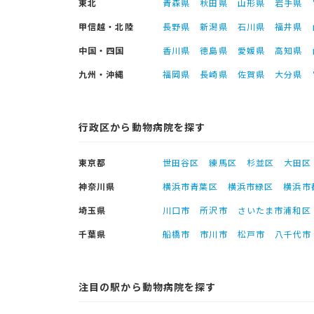
東北
青森県
秋田県
山形県
岩手県
甲信越・北陸
長野県
新潟県
石川県
福井県
中国・四国
香川県
徳島県
愛媛県
高知県
九州・沖縄
福岡県
長崎県
佐賀県
大分県
行政区から動物病院を探す
東京都
世田谷区
練馬区
杉並区
大田区
神奈川県
横浜市青葉区
横浜市緑区
横浜市
埼玉県
川口市
所沢市
さいたま市浦和区
千葉県
船橋市
市川市
松戸市
八千代市
注目の駅から動物病院を探す