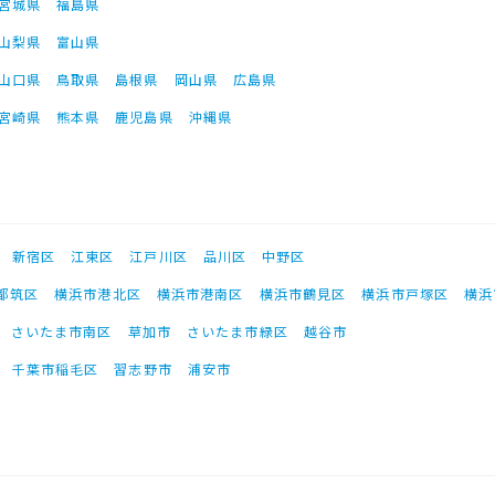
宮城県
福島県
山梨県
富山県
山口県
鳥取県
島根県
岡山県
広島県
宮崎県
熊本県
鹿児島県
沖縄県
新宿区
江東区
江戸川区
品川区
中野区
都筑区
横浜市港北区
横浜市港南区
横浜市鶴見区
横浜市戸塚区
横浜
さいたま市南区
草加市
さいたま市緑区
越谷市
千葉市稲毛区
習志野市
浦安市