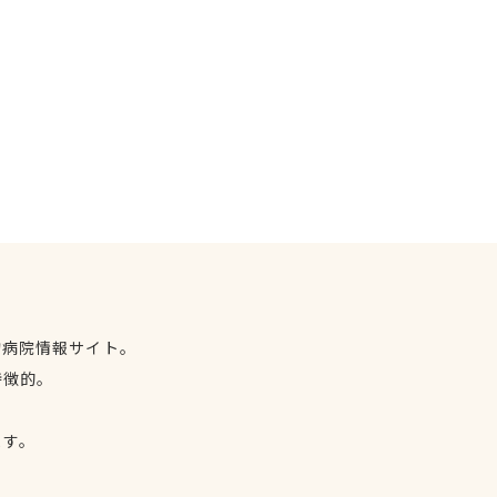
物病院情報サイト。
特徴的。
、
ます。