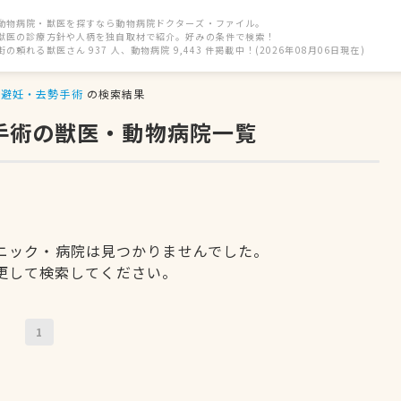
動物病院・獣医を探すなら動物病院ドクターズ・ファイル。
獣医の診療方針や人柄を独自取材で紹介。好みの条件で検索！
街の頼れる獣医さん 937 人、動物病院 9,443 件掲載中！(2026年08月06日現在)
避妊・去勢手術
の検索結果
手術の獣医・動物病院一覧
ニック・病院は見つかりませんでした。
更して検索してください。
1