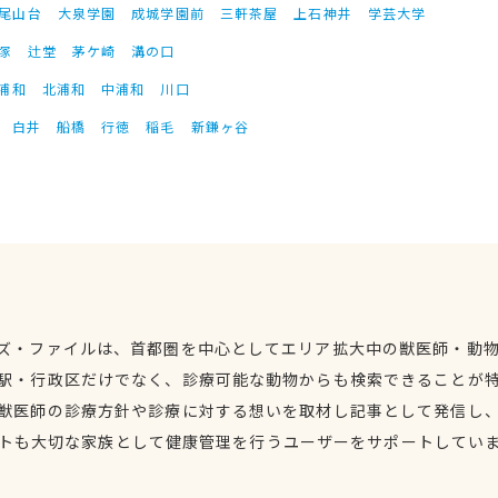
尾山台
大泉学園
成城学園前
三軒茶屋
上石神井
学芸大学
塚
辻堂
茅ケ崎
溝の口
浦和
北浦和
中浦和
川口
白井
船橋
行徳
稲毛
新鎌ヶ谷
ズ・ファイルは、首都圏を中心としてエリア拡大中の獣医師・動
駅・行政区だけでなく、診療可能な動物からも検索できることが
獣医師の診療方針や診療に対する想いを取材し記事として発信し
トも大切な家族として健康管理を行うユーザーをサポートしてい