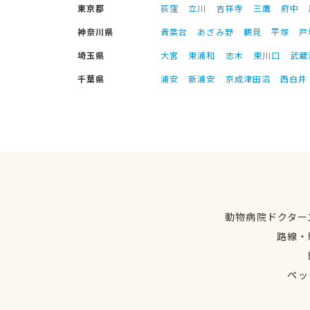
東京都
荻窪
立川
吉祥寺
三鷹
府中
神奈川県
青葉台
あざみ野
鶴見
平塚
戸
埼玉県
大宮
東浦和
志木
東川口
武蔵
千葉県
浦安
新浦安
京成津田沼
西白井
動物病院ドクター
路線・
ペッ