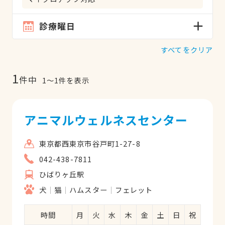
診療曜日
すべてをクリア
1
件中
1
〜
1
件を表示
アニマルウェルネスセンター
東京都西東京市谷戸町1-27-8
042-438-7811
ひばりヶ丘駅
犬
猫
ハムスター
フェレット
時間
月
火
水
木
金
土
日
祝