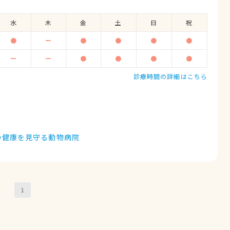
水
木
金
土
日
祝
●
ー
●
●
●
●
ー
ー
●
●
●
●
診療時間の詳細はこちら
の健康を見守る動物病院
1