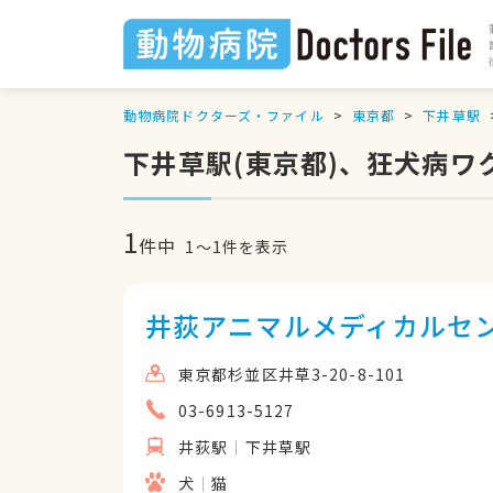
動物病院ドクターズ・ファイル
東京都
下井草駅
下井草駅(東京都)、狂犬病
1
件中
1
〜
1
件を表示
井荻アニマルメディカルセ
東京都杉並区井草3-20-8-101
03-6913-5127
井荻駅
下井草駅
犬
猫