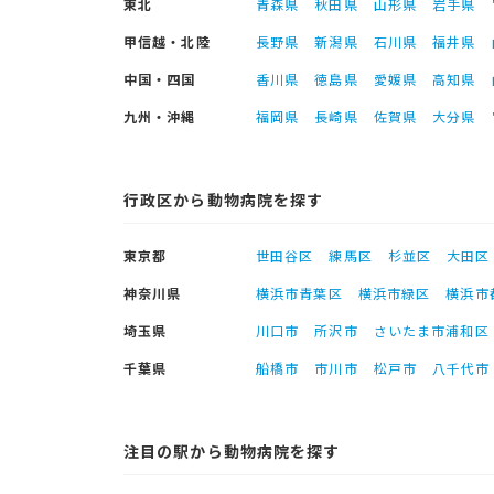
東北
青森県
秋田県
山形県
岩手県
甲信越・北陸
長野県
新潟県
石川県
福井県
中国・四国
香川県
徳島県
愛媛県
高知県
九州・沖縄
福岡県
長崎県
佐賀県
大分県
行政区から動物病院を探す
東京都
世田谷区
練馬区
杉並区
大田区
神奈川県
横浜市青葉区
横浜市緑区
横浜市
埼玉県
川口市
所沢市
さいたま市浦和区
千葉県
船橋市
市川市
松戸市
八千代市
注目の駅から動物病院を探す