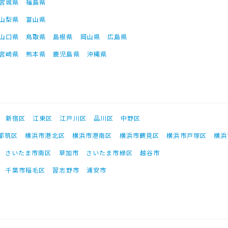
宮城県
福島県
山梨県
富山県
山口県
鳥取県
島根県
岡山県
広島県
宮崎県
熊本県
鹿児島県
沖縄県
新宿区
江東区
江戸川区
品川区
中野区
都筑区
横浜市港北区
横浜市港南区
横浜市鶴見区
横浜市戸塚区
横浜
さいたま市南区
草加市
さいたま市緑区
越谷市
千葉市稲毛区
習志野市
浦安市