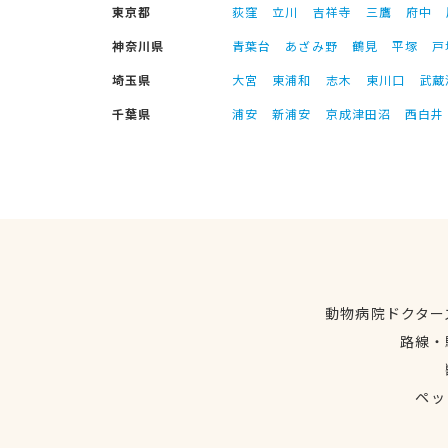
東京都
荻窪
立川
吉祥寺
三鷹
府中
神奈川県
青葉台
あざみ野
鶴見
平塚
戸
埼玉県
大宮
東浦和
志木
東川口
武蔵
千葉県
浦安
新浦安
京成津田沼
西白井
動物病院ドクター
路線・
ペッ