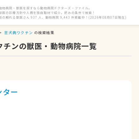
動物病院・獣医を探すなら動物病院ドクターズ・ファイル。
獣医の診療方針や人柄を独自取材で紹介。好みの条件で検索！
街の頼れる獣医さん 937 人、動物病院 9,443 件掲載中！(2026年08月07日現在)
狂犬病ワクチン
の検索結果
ワクチンの獣医・動物病院一覧
ンター