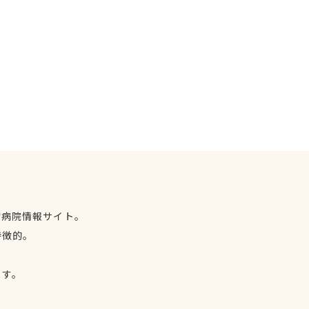
物病院情報サイト。
特徴的。
、
ます。