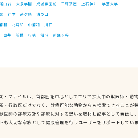
尾山台
大泉学園
成城学園前
三軒茶屋
上石神井
学芸大学
塚
辻堂
茅ケ崎
溝の口
浦和
北浦和
中浦和
川口
白井
船橋
行徳
稲毛
新鎌ヶ谷
ズ・ファイルは、首都圏を中心としてエリア拡大中の獣医師・動
駅・行政区だけでなく、診療可能な動物からも検索できることが
獣医師の診療方針や診療に対する想いを取材し記事として発信し
トも大切な家族として健康管理を行うユーザーをサポートしてい