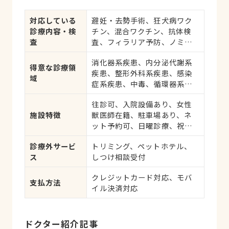
対応している
避妊・去勢手術、狂犬病ワク
診療内容・検
チン、混合ワクチン、抗体検
査
査、フィラリア予防、ノミ・
ダニ予防、マイクロチップ対
消化器系疾患、内分泌代謝系
応、健康診断、各種検査、外
得意な診療領
疾患、整形外科系疾患、感染
科手術
域
症系疾患、中毒、循環器系疾
患、肝・胆・すい臓系疾患、
往診可、入院設備あり、女性
血液・免疫系疾患、耳系疾
施設特徴
獣医師在籍、駐車場あり、ネ
患、寄生虫、皮膚系疾患、呼
ット予約可、日曜診療、祝日
吸器系疾患、腎・泌尿器系疾
診療
患、生殖器系疾患、腫瘍・が
診療外サービ
トリミング、ペットホテル、
ん、アレルギー、歯と口腔系
ス
しつけ相談受付
疾患、けが・その他
クレジットカード対応、モバ
支払方法
イル決済対応
ドクター紹介記事