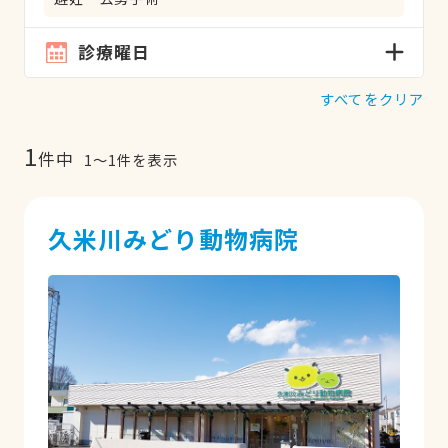
診療曜日
すべてをクリア
1
件中
1
〜
1
件を表示
久米川みどり動物病院