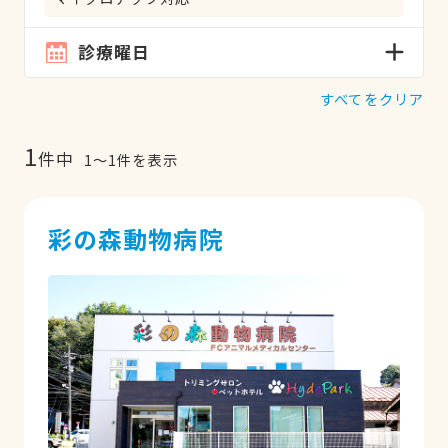
診療曜日
すべてをクリア
1
件中
1
〜
1
件を表示
彩の森動物病院