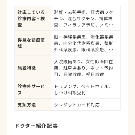
対応している
避妊・去勢手術、狂犬病ワク
診療内容・検
チン、混合ワクチン、抗体検
査
査、フィラリア予防、ノミ・
ダニ予防、マイクロチップ対
脳・神経系疾患、消化器系疾
応、健康診断、各種検査、外
得意な診療領
患、内分泌代謝系疾患、整形
科手術
域
外科系疾患、眼科系疾患、循
環器系疾患、肝・胆・すい臓
入院設備あり、女性獣医師在
系疾患、血液・免疫系疾患、
施設特徴
籍、駐車場あり、ネット予約
耳系疾患、皮膚系疾患、呼吸
可、日曜診療、祝日診療
器系疾患、腎・泌尿器系疾
患、筋肉系疾患、腫瘍・が
診療外サービ
トリミング、ペットホテル、
ん、アレルギー、歯と口腔系
ス
しつけ相談受付
疾患
支払方法
クレジットカード対応
ドクター紹介記事