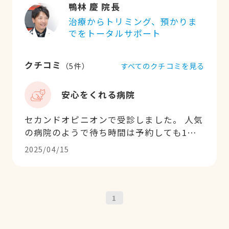
鴨林 慶 院長
治療からトリミング、預かりま
でをトータルサポート
クチコミ
すべてのクチコミを見る
（
5
件）
安心をくれる病院
セカンドオピニオンで受診しました。 人気
の病院のようで待ち時間は予約しても1時
間程待ちました。 院長先生に診ていただき
2025/04/15
ましたが 先生の人柄も大変良く こちら
の不安を取り除く対応とわかりやすい説明
でとても良かったです。 今後 こちらの病
院に通院をしたいと思います。
1