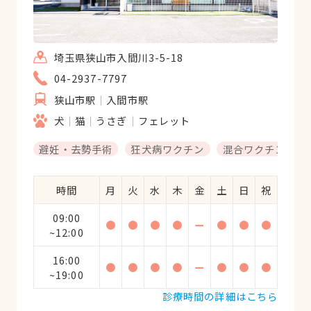
埼玉県狭山市入間川3-5-18
04-2937-7797
狭山市駅
入間市駅
犬
猫
うさぎ
フェレット
避妊・去勢手術
狂犬病ワクチン
混合ワクチン
時間
月
火
水
木
金
土
日
祝
09:00
●
●
●
●
ー
●
●
●
~12:00
16:00
●
●
●
●
ー
●
●
●
~19:00
診療時間の詳細はこちら