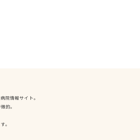
物病院情報サイト。
特徴的。
、
ます。