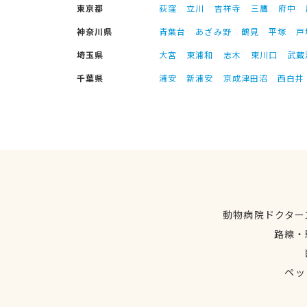
東京都
荻窪
立川
吉祥寺
三鷹
府中
神奈川県
青葉台
あざみ野
鶴見
平塚
戸
埼玉県
大宮
東浦和
志木
東川口
武蔵
千葉県
浦安
新浦安
京成津田沼
西白井
動物病院ドクター
路線・
ペッ