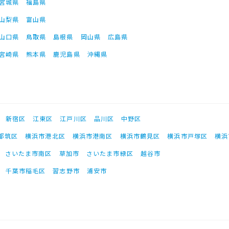
宮城県
福島県
山梨県
富山県
山口県
鳥取県
島根県
岡山県
広島県
宮崎県
熊本県
鹿児島県
沖縄県
新宿区
江東区
江戸川区
品川区
中野区
都筑区
横浜市港北区
横浜市港南区
横浜市鶴見区
横浜市戸塚区
横浜
さいたま市南区
草加市
さいたま市緑区
越谷市
千葉市稲毛区
習志野市
浦安市