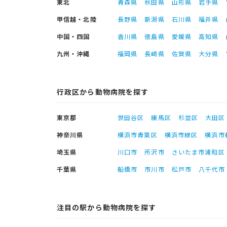
東北
青森県
秋田県
山形県
岩手県
甲信越・北陸
長野県
新潟県
石川県
福井県
中国・四国
香川県
徳島県
愛媛県
高知県
九州・沖縄
福岡県
長崎県
佐賀県
大分県
行政区から動物病院を探す
東京都
世田谷区
練馬区
杉並区
大田区
神奈川県
横浜市青葉区
横浜市緑区
横浜市
埼玉県
川口市
所沢市
さいたま市浦和区
千葉県
船橋市
市川市
松戸市
八千代市
注目の駅から動物病院を探す