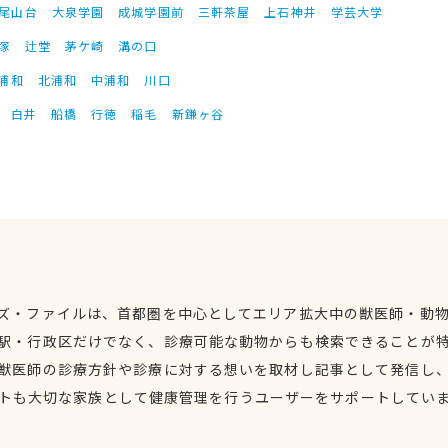
尾山台
大泉学園
成城学園前
三軒茶屋
上石神井
学芸大学
塚
辻堂
茅ケ崎
溝の口
浦和
北浦和
中浦和
川口
白井
船橋
行徳
稲毛
新鎌ヶ谷
ズ・ファイルは、首都圏を中心としてエリア拡大中の獣医師・動
駅・行政区だけでなく、診療可能な動物からも検索できることが
獣医師の診療方針や診療に対する想いを取材し記事として発信し
トも大切な家族として健康管理を行うユーザーをサポートしてい