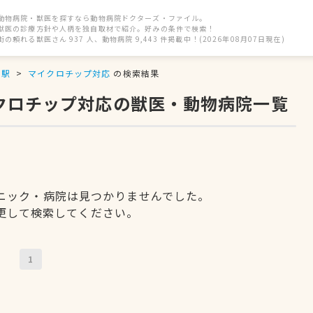
動物病院・獣医を探すなら動物病院ドクターズ・ファイル。
獣医の診療方針や人柄を独自取材で紹介。好みの条件で検索！
街の頼れる獣医さん 937 人、動物病院 9,443 件掲載中！(2026年08月07日現在)
井駅
マイクロチップ対応
の検索結果
イクロチップ対応の獣医・動物病院一覧
ニック・病院は見つかりませんでした。
更して検索してください。
1