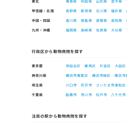
東北
青森県
秋田県
山形県
岩手県
甲信越・北陸
長野県
新潟県
石川県
福井県
中国・四国
香川県
徳島県
愛媛県
高知県
九州・沖縄
福岡県
長崎県
佐賀県
大分県
行政区から動物病院を探す
東京都
世田谷区
練馬区
杉並区
大田区
神奈川県
横浜市青葉区
横浜市緑区
横浜市
埼玉県
川口市
所沢市
さいたま市浦和区
千葉県
船橋市
市川市
松戸市
八千代市
注目の駅から動物病院を探す