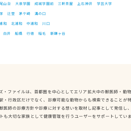
尾山台
大泉学園
成城学園前
三軒茶屋
上石神井
学芸大学
塚
辻堂
茅ケ崎
溝の口
浦和
北浦和
中浦和
川口
白井
船橋
行徳
稲毛
新鎌ヶ谷
ズ・ファイルは、首都圏を中心としてエリア拡大中の獣医師・動
駅・行政区だけでなく、診療可能な動物からも検索できることが
獣医師の診療方針や診療に対する想いを取材し記事として発信し
トも大切な家族として健康管理を行うユーザーをサポートしてい