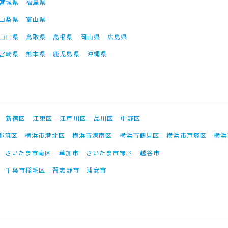
宮城県
福島県
山梨県
富山県
山口県
鳥取県
島根県
岡山県
広島県
宮崎県
熊本県
鹿児島県
沖縄県
新宿区
江東区
江戸川区
品川区
中野区
都筑区
横浜市港北区
横浜市港南区
横浜市鶴見区
横浜市戸塚区
横浜
さいたま市南区
草加市
さいたま市緑区
越谷市
千葉市稲毛区
習志野市
浦安市