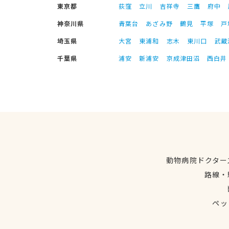
東京都
荻窪
立川
吉祥寺
三鷹
府中
神奈川県
青葉台
あざみ野
鶴見
平塚
戸
埼玉県
大宮
東浦和
志木
東川口
武蔵
千葉県
浦安
新浦安
京成津田沼
西白井
動物病院ドクター
路線・
ペッ