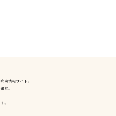
物病院情報サイト。
特徴的。
、
ます。