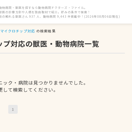
動物病院・獣医を探すなら動物病院ドクターズ・ファイル。
獣医の診療方針や人柄を独自取材で紹介。好みの条件で検索！
街の頼れる獣医さん 937 人、動物病院 9,443 件掲載中！(2026年08月06日現在)
マイクロチップ対応
の検索結果
チップ対応の獣医・動物病院一覧
ニック・病院は見つかりませんでした。
更して検索してください。
1