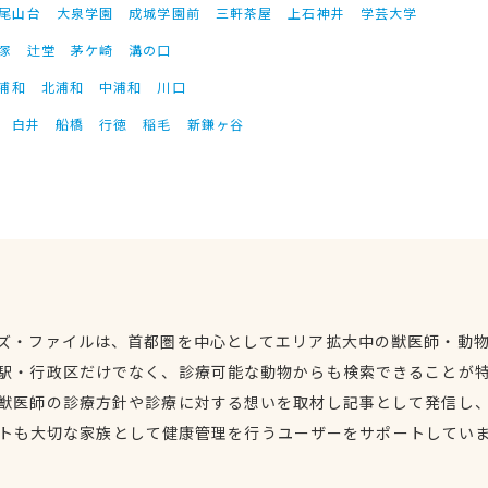
尾山台
大泉学園
成城学園前
三軒茶屋
上石神井
学芸大学
塚
辻堂
茅ケ崎
溝の口
浦和
北浦和
中浦和
川口
白井
船橋
行徳
稲毛
新鎌ヶ谷
ズ・ファイルは、首都圏を中心としてエリア拡大中の獣医師・動
駅・行政区だけでなく、診療可能な動物からも検索できることが
獣医師の診療方針や診療に対する想いを取材し記事として発信し
トも大切な家族として健康管理を行うユーザーをサポートしてい