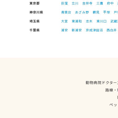
東京都
荻窪
立川
吉祥寺
三鷹
府中
神奈川県
青葉台
あざみ野
鶴見
平塚
戸
埼玉県
大宮
東浦和
志木
東川口
武蔵
千葉県
浦安
新浦安
京成津田沼
西白井
動物病院ドクター
路線・
ペッ