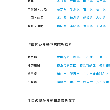
東北
青森県
秋田県
山形県
岩手県
甲信越・北陸
長野県
新潟県
石川県
福井県
中国・四国
香川県
徳島県
愛媛県
高知県
九州・沖縄
福岡県
長崎県
佐賀県
大分県
行政区から動物病院を探す
東京都
世田谷区
練馬区
杉並区
大田区
神奈川県
横浜市青葉区
横浜市緑区
横浜市
埼玉県
川口市
所沢市
さいたま市浦和区
千葉県
船橋市
市川市
松戸市
八千代市
注目の駅から動物病院を探す