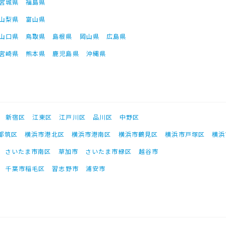
宮城県
福島県
山梨県
富山県
山口県
鳥取県
島根県
岡山県
広島県
宮崎県
熊本県
鹿児島県
沖縄県
新宿区
江東区
江戸川区
品川区
中野区
都筑区
横浜市港北区
横浜市港南区
横浜市鶴見区
横浜市戸塚区
横浜
さいたま市南区
草加市
さいたま市緑区
越谷市
千葉市稲毛区
習志野市
浦安市