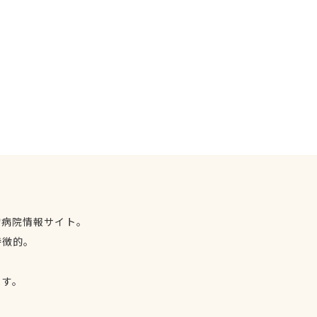
物病院情報サイト。
特徴的。
、
ます。