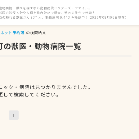
動物病院・獣医を探すなら動物病院ドクターズ・ファイル。
獣医の診療方針や人柄を独自取材で紹介。好みの条件で検索！
街の頼れる獣医さん 937 人、動物病院 9,443 件掲載中！(2026年08月06日現在)
ネット予約可
の検索結果
可の獣医・動物病院一覧
ニック・病院は見つかりませんでした。
更して検索してください。
1