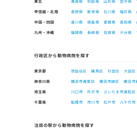
東北
青森県
秋田県
山形県
岩手県
甲信越・北陸
長野県
新潟県
石川県
福井県
中国・四国
香川県
徳島県
愛媛県
高知県
九州・沖縄
福岡県
長崎県
佐賀県
大分県
行政区から動物病院を探す
東京都
世田谷区
練馬区
杉並区
大田区
神奈川県
横浜市青葉区
横浜市緑区
横浜市
埼玉県
川口市
所沢市
さいたま市浦和区
千葉県
船橋市
市川市
松戸市
八千代市
注目の駅から動物病院を探す