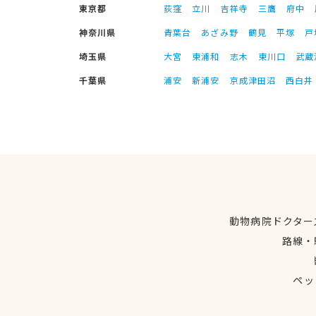
東京都
荻窪
立川
吉祥寺
三鷹
府中
神奈川県
青葉台
あざみ野
鶴見
平塚
戸
埼玉県
大宮
東浦和
志木
東川口
武蔵
千葉県
浦安
新浦安
京成津田沼
西白井
動物病院ドクター
路線・
ペッ