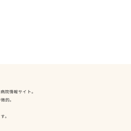
物病院情報サイト。
特徴的。
、
ます。