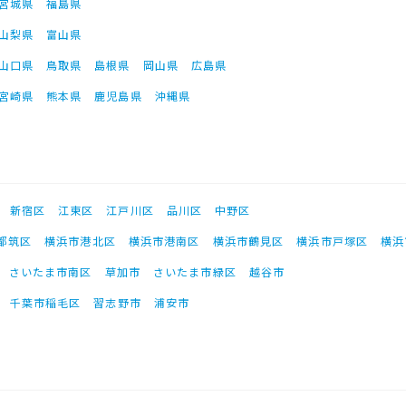
宮城県
福島県
山梨県
富山県
山口県
鳥取県
島根県
岡山県
広島県
宮崎県
熊本県
鹿児島県
沖縄県
新宿区
江東区
江戸川区
品川区
中野区
都筑区
横浜市港北区
横浜市港南区
横浜市鶴見区
横浜市戸塚区
横浜
さいたま市南区
草加市
さいたま市緑区
越谷市
千葉市稲毛区
習志野市
浦安市