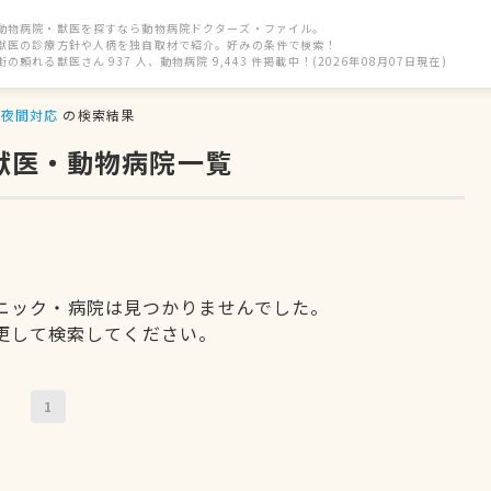
動物病院・獣医を探すなら動物病院ドクターズ・ファイル。
獣医の診療方針や人柄を独自取材で紹介。好みの条件で検索！
街の頼れる獣医さん 937 人、動物病院 9,443 件掲載中！(2026年08月07日現在)
夜間対応
の検索結果
獣医・動物病院一覧
ニック・病院は見つかりませんでした。
更して検索してください。
1