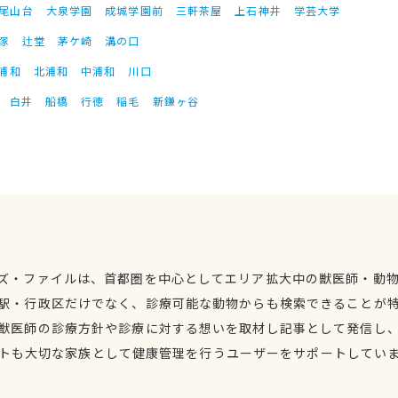
尾山台
大泉学園
成城学園前
三軒茶屋
上石神井
学芸大学
塚
辻堂
茅ケ崎
溝の口
浦和
北浦和
中浦和
川口
白井
船橋
行徳
稲毛
新鎌ヶ谷
ズ・ファイルは、首都圏を中心としてエリア拡大中の獣医師・動
駅・行政区だけでなく、診療可能な動物からも検索できることが
獣医師の診療方針や診療に対する想いを取材し記事として発信し
トも大切な家族として健康管理を行うユーザーをサポートしてい