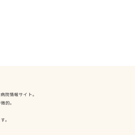
物病院情報サイト。
特徴的。
、
ます。