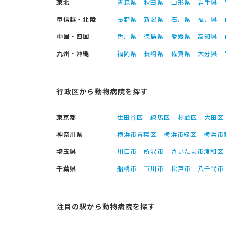
東北
青森県
秋田県
山形県
岩手県
甲信越・北陸
長野県
新潟県
石川県
福井県
中国・四国
香川県
徳島県
愛媛県
高知県
九州・沖縄
福岡県
長崎県
佐賀県
大分県
行政区から動物病院を探す
東京都
世田谷区
練馬区
杉並区
大田区
神奈川県
横浜市青葉区
横浜市緑区
横浜市
埼玉県
川口市
所沢市
さいたま市浦和区
千葉県
船橋市
市川市
松戸市
八千代市
注目の駅から動物病院を探す