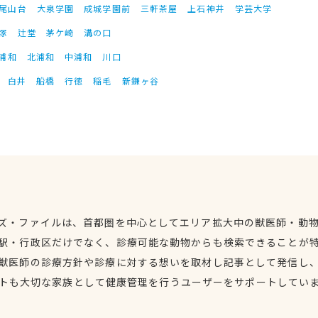
尾山台
大泉学園
成城学園前
三軒茶屋
上石神井
学芸大学
塚
辻堂
茅ケ崎
溝の口
浦和
北浦和
中浦和
川口
白井
船橋
行徳
稲毛
新鎌ヶ谷
ズ・ファイルは、首都圏を中心としてエリア拡大中の獣医師・動
駅・行政区だけでなく、診療可能な動物からも検索できることが
獣医師の診療方針や診療に対する想いを取材し記事として発信し
トも大切な家族として健康管理を行うユーザーをサポートしてい