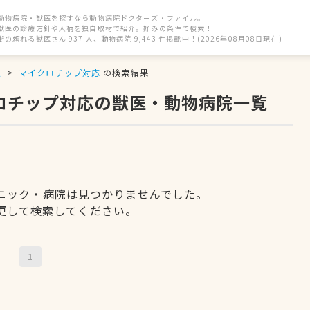
動物病院・獣医を探すなら動物病院ドクターズ・ファイル。
獣医の診療方針や人柄を独自取材で紹介。好みの条件で検索！
街の頼れる獣医さん 937 人、動物病院 9,443 件掲載中！(2026年08月08日現在)
駅
マイクロチップ対応
の検索結果
クロチップ対応の獣医・動物病院一覧
ニック・病院は見つかりませんでした。
更して検索してください。
1