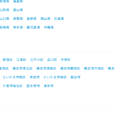
宮城県
福島県
山梨県
富山県
山口県
鳥取県
島根県
岡山県
広島県
宮崎県
熊本県
鹿児島県
沖縄県
新宿区
江東区
江戸川区
品川区
中野区
都筑区
横浜市港北区
横浜市港南区
横浜市鶴見区
横浜市戸塚区
横浜
さいたま市南区
草加市
さいたま市緑区
越谷市
千葉市稲毛区
習志野市
浦安市