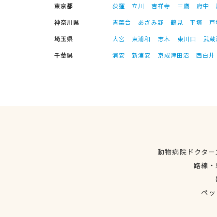
東京都
荻窪
立川
吉祥寺
三鷹
府中
神奈川県
青葉台
あざみ野
鶴見
平塚
戸
埼玉県
大宮
東浦和
志木
東川口
武蔵
千葉県
浦安
新浦安
京成津田沼
西白井
動物病院ドクター
路線・
ペッ