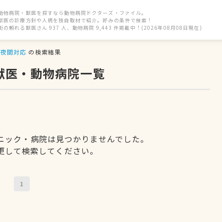
動物病院・獣医を探すなら動物病院ドクターズ・ファイル。
獣医の診療方針や人柄を独自取材で紹介。好みの条件で検索！
街の頼れる獣医さん 937 人、動物病院 9,443 件掲載中！(2026年08月08日現在)
夜間対応
の検索結果
獣医・動物病院一覧
ニック・病院は見つかりませんでした。
更して検索してください。
1