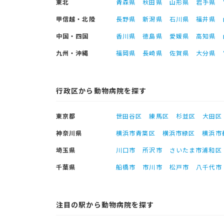
東北
青森県
秋田県
山形県
岩手県
甲信越・北陸
長野県
新潟県
石川県
福井県
中国・四国
香川県
徳島県
愛媛県
高知県
九州・沖縄
福岡県
長崎県
佐賀県
大分県
行政区から動物病院を探す
東京都
世田谷区
練馬区
杉並区
大田区
神奈川県
横浜市青葉区
横浜市緑区
横浜市
埼玉県
川口市
所沢市
さいたま市浦和区
千葉県
船橋市
市川市
松戸市
八千代市
注目の駅から動物病院を探す