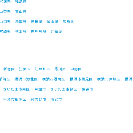
宮城県
福島県
山梨県
富山県
山口県
鳥取県
島根県
岡山県
広島県
宮崎県
熊本県
鹿児島県
沖縄県
新宿区
江東区
江戸川区
品川区
中野区
都筑区
横浜市港北区
横浜市港南区
横浜市鶴見区
横浜市戸塚区
横浜
さいたま市南区
草加市
さいたま市緑区
越谷市
千葉市稲毛区
習志野市
浦安市