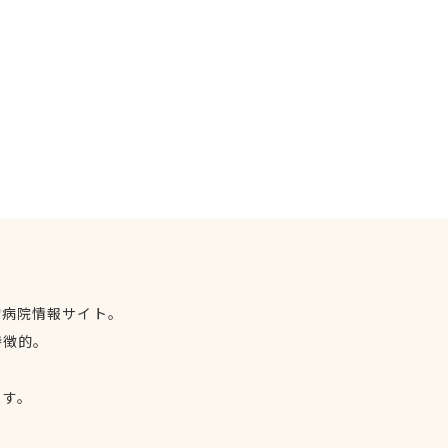
物病院情報サイト。
特徴的。
、
ます。