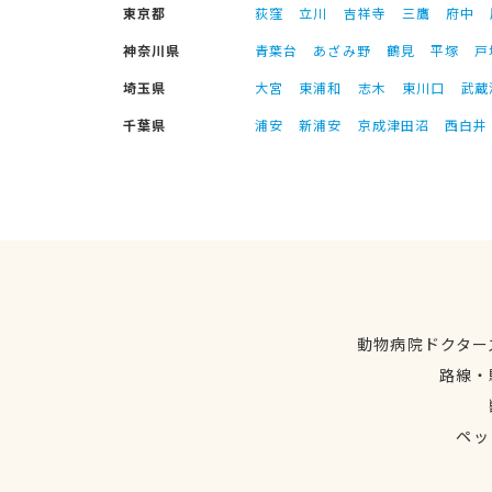
東京都
荻窪
立川
吉祥寺
三鷹
府中
神奈川県
青葉台
あざみ野
鶴見
平塚
戸
埼玉県
大宮
東浦和
志木
東川口
武蔵
千葉県
浦安
新浦安
京成津田沼
西白井
動物病院ドクター
路線・
ペッ