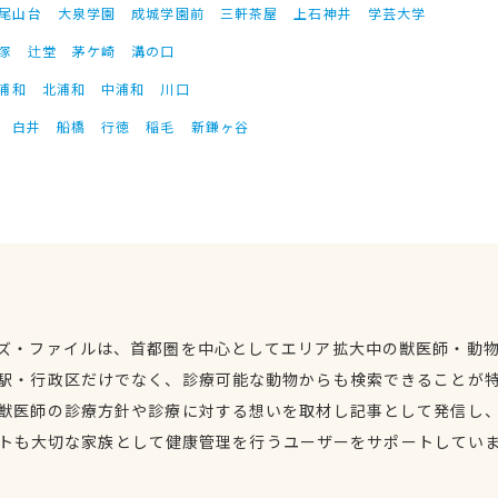
尾山台
大泉学園
成城学園前
三軒茶屋
上石神井
学芸大学
塚
辻堂
茅ケ崎
溝の口
浦和
北浦和
中浦和
川口
白井
船橋
行徳
稲毛
新鎌ヶ谷
ズ・ファイルは、首都圏を中心としてエリア拡大中の獣医師・動
駅・行政区だけでなく、診療可能な動物からも検索できることが
獣医師の診療方針や診療に対する想いを取材し記事として発信し
トも大切な家族として健康管理を行うユーザーをサポートしてい