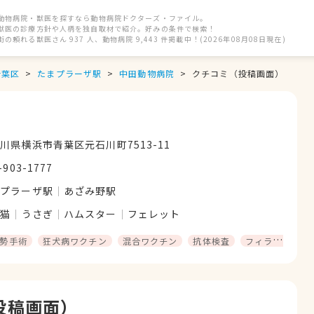
動物病院・獣医を探すなら動物病院ドクターズ・ファイル。
獣医の診療方針や人柄を独自取材で紹介。好みの条件で検索！
街の頼れる獣医さん 937 人、動物病院 9,443 件掲載中！(2026年08月08日現在)
青葉区
たまプラーザ駅
中田動物病院
クチコミ（投稿画面）
川県横浜市青葉区元石川町7513-11
-903-1777
まプラーザ駅
あざみ野駅
猫
うさぎ
ハムスター
フェレット
勢手術
狂犬病ワクチン
混合ワクチン
抗体検査
フィラリア予防
投稿画面）