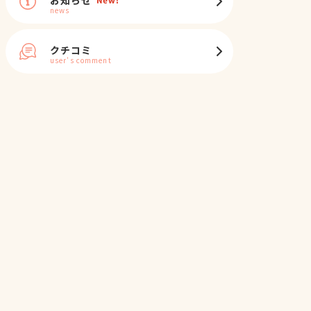
news
クチコミ
user's comment