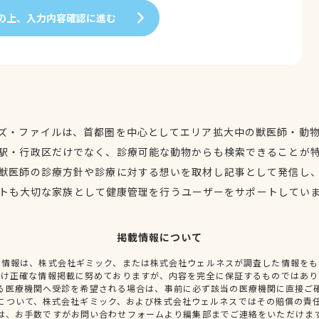
の上、入力内容確認に進む
ズ・ファイルは、首都圏を中心としてエリア拡大中の獣医師・動
駅・行政区だけでなく、診療可能な動物からも検索できることが
獣医師の診療方針や診療に対する想いを取材し記事として発信し
トも大切な家族として健康管理を行うユーザーをサポートしてい
掲載情報について
種情報は、株式会社ギミック、または株式会社ウェルネスが調査した情報をも
だけ正確な情報掲載に努めておりますが、内容を完全に保証するものではあり
る医療機関へ受診を希望される場合は、事前に必ず該当の医療機関に直接ご
について、株式会社ギミック、および株式会社ウェルネスではその賠償の責
は、お手数ですがお問い合わせフォームより編集部までご連絡をいただけま