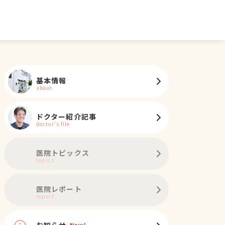
基本情報
about
ドクター紹介記事
doctor's file
医院トピックス
topics
ノミ・ダニ予防
マイクロチップ対応
健康診断
各種検査
外科
医院レポート
report
お知らせ