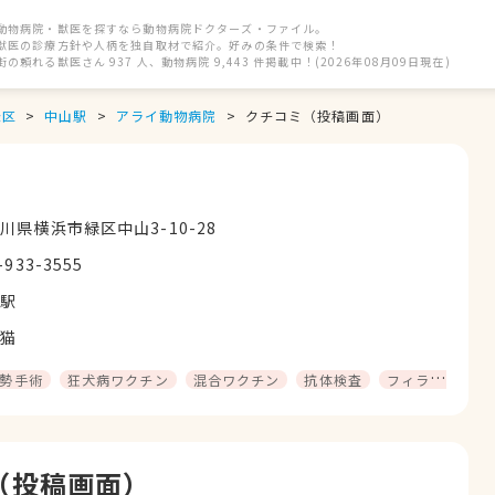
動物病院・獣医を探すなら動物病院ドクターズ・ファイル。
獣医の診療方針や人柄を独自取材で紹介。好みの条件で検索！
街の頼れる獣医さん 937 人、動物病院 9,443 件掲載中！(2026年08月09日現在)
緑区
中山駅
アライ動物病院
クチコミ（投稿画面）
川県横浜市緑区中山3-10-28
-933-3555
山駅
猫
勢手術
狂犬病ワクチン
混合ワクチン
抗体検査
フィラリア予防
（投稿画面）