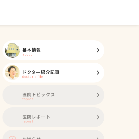
基本情報
about
ドクター紹介記事
doctor's file
医院トピックス
topics
ノミ・ダニ予防
マイクロチップ対応
健康診断
各種検査
外科
医院レポート
report
お知らせ