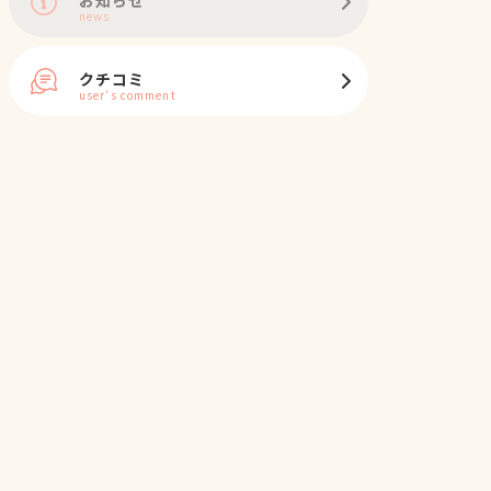
news
クチコミ
user's comment