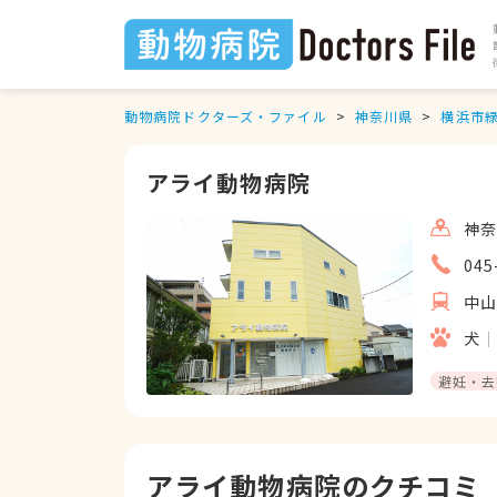
動物病院ドクターズ・ファイル
神奈川県
横浜市
アライ動物病院
神奈
045
中
犬
避妊・去
アライ動物病院のクチコミ