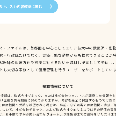
の上、入力内容確認に進む
ズ・ファイルは、首都圏を中心としてエリア拡大中の獣医師・動
駅・行政区だけでなく、診療可能な動物からも検索できることが
獣医師の診療方針や診療に対する想いを取材し記事として発信し
トも大切な家族として健康管理を行うユーザーをサポートしてい
掲載情報について
種情報は、株式会社ギミック、または株式会社ウェルネスが調査した情報をも
だけ正確な情報掲載に努めておりますが、内容を完全に保証するものではあり
る医療機関へ受診を希望される場合は、事前に必ず該当の医療機関に直接ご
について、株式会社ギミック、および株式会社ウェルネスではその賠償の責
は、お手数ですがお問い合わせフォームより編集部までご連絡をいただけま