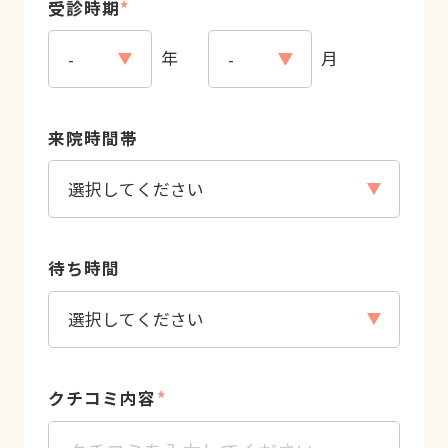
受診時期
*
年
月
来院時間帯
待ち時間
クチコミ内容
*