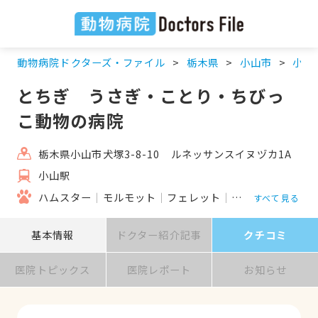
動物病院ドクターズ・ファイル
栃木県
小山市
小山
とちぎ うさぎ・ことり・ちびっ
こ動物の病院
栃木県小山市犬塚3-8-10 ルネッサンスイヌヅカ1A
小山駅
ハムスター
モルモット
フェレット
うさぎ
リス
鳥
すべて見る
基本情報
ドクター紹介記事
クチコミ
医院トピックス
医院レポート
お知らせ