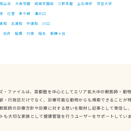
尾山台
大泉学園
成城学園前
三軒茶屋
上石神井
学芸大学
塚
辻堂
茅ケ崎
溝の口
浦和
北浦和
中浦和
川口
白井
船橋
行徳
稲毛
新鎌ヶ谷
ズ・ファイルは、首都圏を中心としてエリア拡大中の獣医師・動
駅・行政区だけでなく、診療可能な動物からも検索できることが
獣医師の診療方針や診療に対する想いを取材し記事として発信し
トも大切な家族として健康管理を行うユーザーをサポートしてい