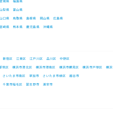
宮城県
福島県
山梨県
富山県
山口県
鳥取県
島根県
岡山県
広島県
宮崎県
熊本県
鹿児島県
沖縄県
新宿区
江東区
江戸川区
品川区
中野区
都筑区
横浜市港北区
横浜市港南区
横浜市鶴見区
横浜市戸塚区
横浜
さいたま市南区
草加市
さいたま市緑区
越谷市
千葉市稲毛区
習志野市
浦安市