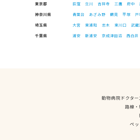
東京都
荻窪
立川
吉祥寺
三鷹
府中
神奈川県
青葉台
あざみ野
鶴見
平塚
戸
埼玉県
大宮
東浦和
志木
東川口
武蔵
千葉県
浦安
新浦安
京成津田沼
西白井
動物病院ドクター
路線・
ペッ