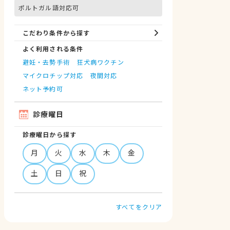
ポルトガル語対応可
こだわり条件から探す
よく利用される条件
避妊・去勢手術
狂犬病ワクチン
マイクロチップ対応
夜間対応
ネット予約可
診療曜日
診療曜日から探す
月
火
水
木
金
土
日
祝
すべてをクリア