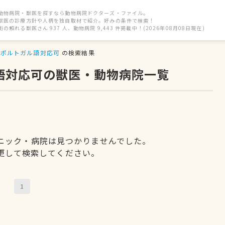
動物病院・獣医を探すなら動物病院ドクターズ・ファイル。
獣医の診療方針や人柄を独自取材で紹介。好みの条件で検索！
街の頼れる獣医さん 937 人、動物病院 9,443 件掲載中！(2026年08月08日現在)
ポルトガル語対応可
の検索結果
ル語対応可の獣医・動物病院一覧
ニック・病院は見つかりませんでした。
更して検索してください。
1