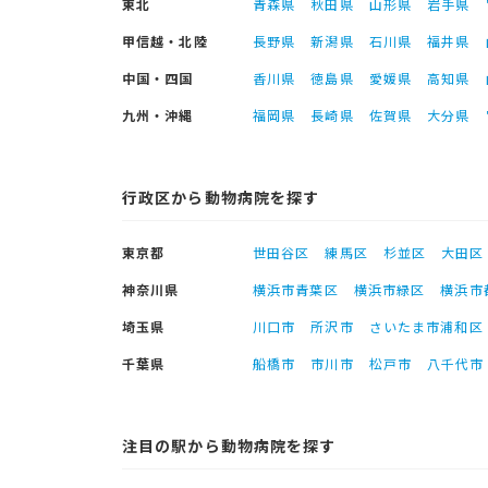
東北
青森県
秋田県
山形県
岩手県
甲信越・北陸
長野県
新潟県
石川県
福井県
中国・四国
香川県
徳島県
愛媛県
高知県
九州・沖縄
福岡県
長崎県
佐賀県
大分県
行政区から動物病院を探す
東京都
世田谷区
練馬区
杉並区
大田区
神奈川県
横浜市青葉区
横浜市緑区
横浜市
埼玉県
川口市
所沢市
さいたま市浦和区
千葉県
船橋市
市川市
松戸市
八千代市
注目の駅から動物病院を探す