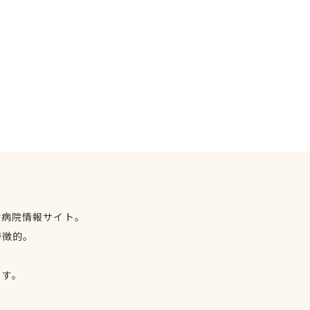
物病院情報サイト。
特徴的。
、
ます。