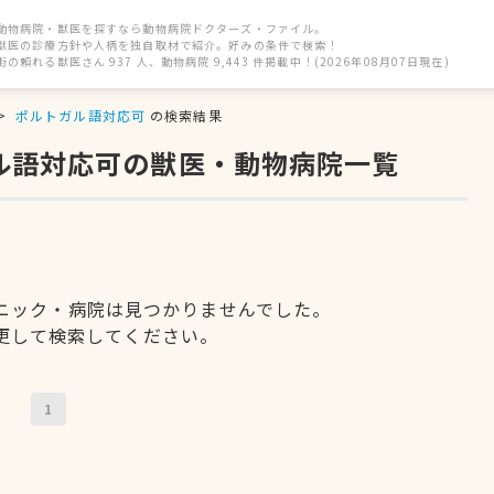
動物病院・獣医を探すなら動物病院ドクターズ・ファイル。
獣医の診療方針や人柄を独自取材で紹介。好みの条件で検索！
街の頼れる獣医さん 937 人、動物病院 9,443 件掲載中！(2026年08月07日現在)
ポルトガル語対応可
の検索結果
ガル語対応可の獣医・動物病院一覧
ニック・病院は見つかりませんでした。
更して検索してください。
1