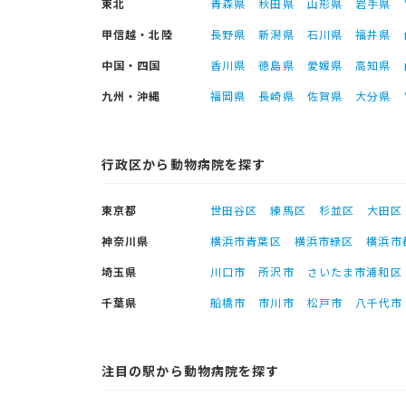
東北
青森県
秋田県
山形県
岩手県
甲信越・北陸
長野県
新潟県
石川県
福井県
中国・四国
香川県
徳島県
愛媛県
高知県
九州・沖縄
福岡県
長崎県
佐賀県
大分県
行政区から動物病院を探す
東京都
世田谷区
練馬区
杉並区
大田区
神奈川県
横浜市青葉区
横浜市緑区
横浜市
埼玉県
川口市
所沢市
さいたま市浦和区
千葉県
船橋市
市川市
松戸市
八千代市
注目の駅から動物病院を探す