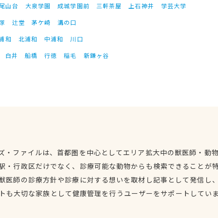
尾山台
大泉学園
成城学園前
三軒茶屋
上石神井
学芸大学
塚
辻堂
茅ケ崎
溝の口
浦和
北浦和
中浦和
川口
白井
船橋
行徳
稲毛
新鎌ヶ谷
ズ・ファイルは、首都圏を中心としてエリア拡大中の獣医師・動
駅・行政区だけでなく、診療可能な動物からも検索できることが
獣医師の診療方針や診療に対する想いを取材し記事として発信し
トも大切な家族として健康管理を行うユーザーをサポートしてい