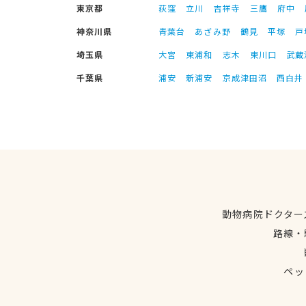
東京都
荻窪
立川
吉祥寺
三鷹
府中
神奈川県
青葉台
あざみ野
鶴見
平塚
戸
埼玉県
大宮
東浦和
志木
東川口
武蔵
千葉県
浦安
新浦安
京成津田沼
西白井
動物病院ドクター
路線・
ペッ