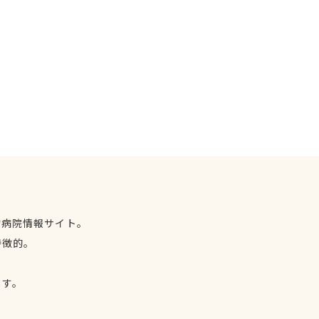
物病院情報サイト。
特徴的。
、
ます。