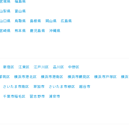
宮城県
福島県
山梨県
富山県
山口県
鳥取県
島根県
岡山県
広島県
宮崎県
熊本県
鹿児島県
沖縄県
新宿区
江東区
江戸川区
品川区
中野区
都筑区
横浜市港北区
横浜市港南区
横浜市鶴見区
横浜市戸塚区
横浜
さいたま市南区
草加市
さいたま市緑区
越谷市
千葉市稲毛区
習志野市
浦安市