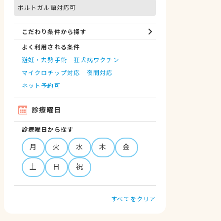
ポルトガル語対応可
こだわり条件から探す
よく利用される条件
避妊・去勢手術
狂犬病ワクチン
マイクロチップ対応
夜間対応
ネット予約可
診療曜日
診療曜日から探す
月
火
水
木
金
土
日
祝
すべてをクリア