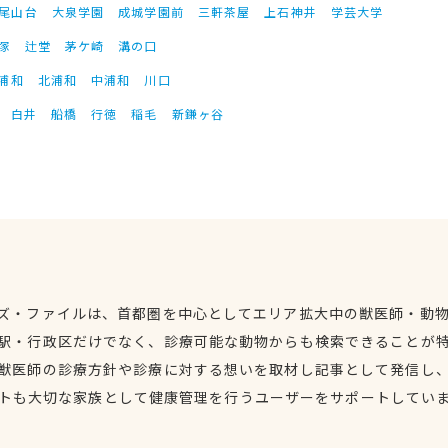
尾山台
大泉学園
成城学園前
三軒茶屋
上石神井
学芸大学
塚
辻堂
茅ケ崎
溝の口
浦和
北浦和
中浦和
川口
白井
船橋
行徳
稲毛
新鎌ヶ谷
ズ・ファイルは、首都圏を中心としてエリア拡大中の獣医師・動
駅・行政区だけでなく、診療可能な動物からも検索できることが
獣医師の診療方針や診療に対する想いを取材し記事として発信し
トも大切な家族として健康管理を行うユーザーをサポートしてい