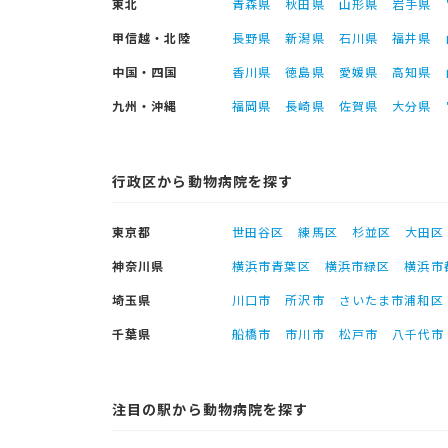
東北
青森県
秋田県
山形県
岩手県
甲信越・北陸
長野県
新潟県
石川県
福井県
中国・四国
香川県
徳島県
愛媛県
高知県
九州・沖縄
福岡県
長崎県
佐賀県
大分県
行政区から動物病院を探す
東京都
世田谷区
練馬区
杉並区
大田区
神奈川県
横浜市青葉区
横浜市緑区
横浜市
埼玉県
川口市
所沢市
さいたま市浦和区
千葉県
船橋市
市川市
松戸市
八千代市
注目の駅から動物病院を探す