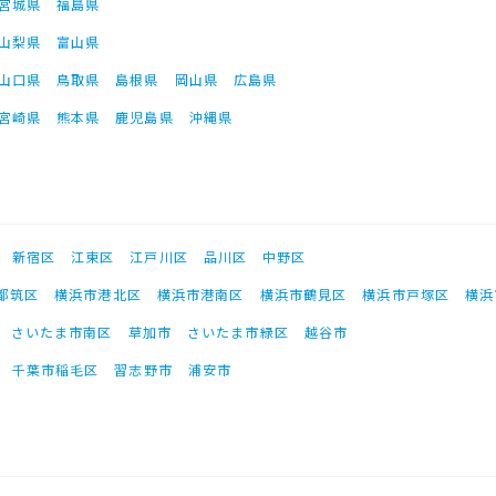
宮城県
福島県
山梨県
富山県
山口県
鳥取県
島根県
岡山県
広島県
宮崎県
熊本県
鹿児島県
沖縄県
新宿区
江東区
江戸川区
品川区
中野区
都筑区
横浜市港北区
横浜市港南区
横浜市鶴見区
横浜市戸塚区
横浜
さいたま市南区
草加市
さいたま市緑区
越谷市
千葉市稲毛区
習志野市
浦安市