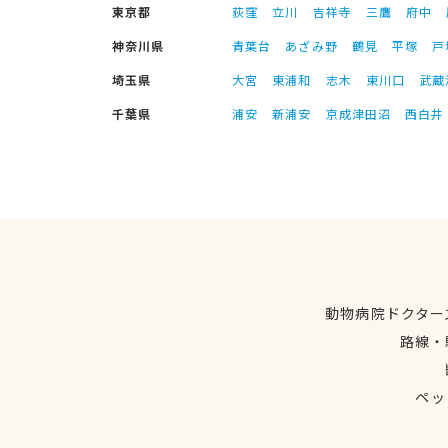
東京都
荻窪
立川
吉祥寺
三鷹
府中
神奈川県
青葉台
あざみ野
鶴見
平塚
戸
埼玉県
大宮
東浦和
志木
東川口
武蔵
千葉県
浦安
新浦安
京成津田沼
西白井
動物病院ドクター
路線・
ペッ