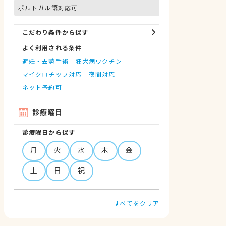
ポルトガル語対応可
こだわり条件から探す
よく利用される条件
避妊・去勢手術
狂犬病ワクチン
マイクロチップ対応
夜間対応
ネット予約可
診療曜日
診療曜日から探す
月
火
水
木
金
土
日
祝
すべてをクリア