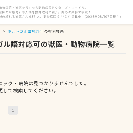
動物病院・獣医を探すなら動物病院ドクターズ・ファイル。
獣医の診療方針や人柄を独自取材で紹介。好みの条件で検索！
街の頼れる獣医さん 937 人、動物病院 9,443 件掲載中！(2026年08月07日現在)
駅
ポルトガル語対応可
の検索結果
トガル語対応可の獣医・動物病院一覧
ニック・病院は見つかりませんでした。
更して検索してください。
1