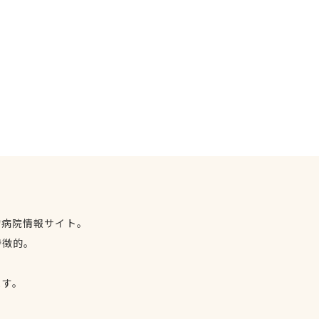
物病院情報サイト。
特徴的。
、
ます。