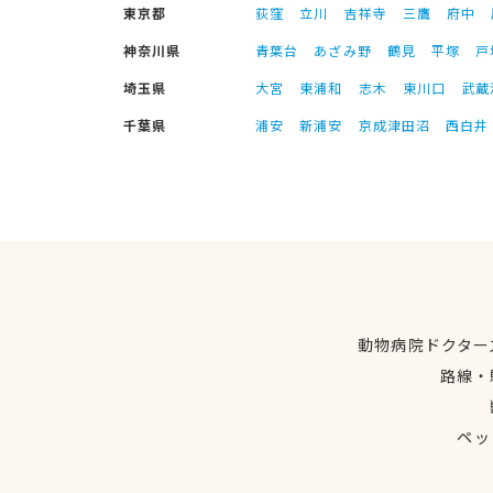
東京都
荻窪
立川
吉祥寺
三鷹
府中
神奈川県
青葉台
あざみ野
鶴見
平塚
戸
埼玉県
大宮
東浦和
志木
東川口
武蔵
千葉県
浦安
新浦安
京成津田沼
西白井
動物病院ドクター
路線・
ペッ