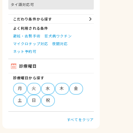
タイ語対応可
こだわり条件から探す
よく利用される条件
避妊・去勢手術
狂犬病ワクチン
マイクロチップ対応
夜間対応
ネット予約可
診療曜日
診療曜日から探す
月
火
水
木
金
土
日
祝
すべてをクリア