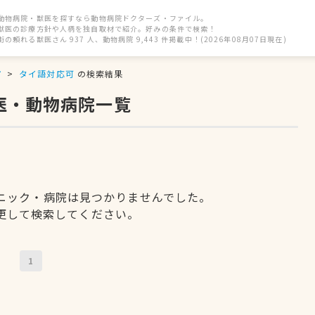
動物病院・獣医を探すなら動物病院ドクターズ・ファイル。
獣医の診療方針や人柄を独自取材で紹介。好みの条件で検索！
街の頼れる獣医さん 937 人、動物病院 9,443 件掲載中！(2026年08月07日現在)
市
タイ語対応可
の検索結果
医・動物病院一覧
ニック・病院は見つかりませんでした。
更して検索してください。
1