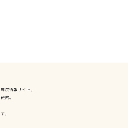
物病院情報サイト。
特徴的。
、
ます。