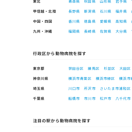
東北
青森県
秋田県
山形県
岩手県
甲信越・北陸
長野県
新潟県
石川県
福井県
中国・四国
香川県
徳島県
愛媛県
高知県
九州・沖縄
福岡県
長崎県
佐賀県
大分県
行政区から動物病院を探す
東京都
世田谷区
練馬区
杉並区
大田区
神奈川県
横浜市青葉区
横浜市緑区
横浜市
埼玉県
川口市
所沢市
さいたま市浦和区
千葉県
船橋市
市川市
松戸市
八千代市
注目の駅から動物病院を探す