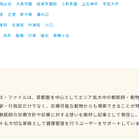
尾山台
大泉学園
成城学園前
三軒茶屋
上石神井
学芸大学
塚
辻堂
茅ケ崎
溝の口
浦和
北浦和
中浦和
川口
白井
船橋
行徳
稲毛
新鎌ヶ谷
ズ・ファイルは、首都圏を中心としてエリア拡大中の獣医師・動
駅・行政区だけでなく、診療可能な動物からも検索できることが
獣医師の診療方針や診療に対する想いを取材し記事として発信し
トも大切な家族として健康管理を行うユーザーをサポートしてい