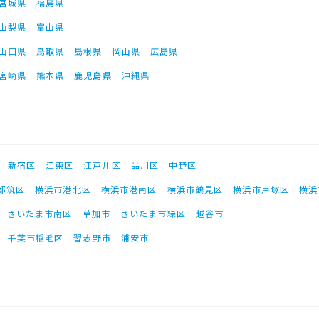
宮城県
福島県
山梨県
富山県
山口県
鳥取県
島根県
岡山県
広島県
宮崎県
熊本県
鹿児島県
沖縄県
新宿区
江東区
江戸川区
品川区
中野区
都筑区
横浜市港北区
横浜市港南区
横浜市鶴見区
横浜市戸塚区
横浜
さいたま市南区
草加市
さいたま市緑区
越谷市
千葉市稲毛区
習志野市
浦安市