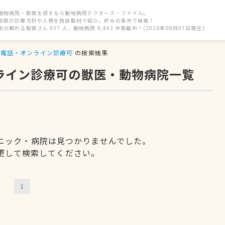
動物病院・獣医を探すなら動物病院ドクターズ・ファイル。
獣医の診療方針や人柄を独自取材で紹介。好みの条件で検索！
街の頼れる獣医さん 937 人、動物病院 9,443 件掲載中！(2026年08月07日現在)
電話・オンライン診療可
の検索結果
ンライン診療可の獣医・動物病院一覧
ニック・病院は見つかりませんでした。
更して検索してください。
1