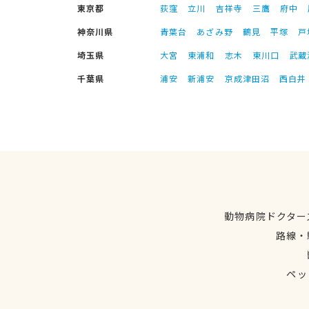
東京都
荻窪
立川
吉祥寺
三鷹
府中
神奈川県
青葉台
あざみ野
鶴見
平塚
戸
埼玉県
大宮
東浦和
志木
東川口
武蔵
千葉県
浦安
新浦安
京成津田沼
西白井
動物病院ドクター
路線・
ペッ