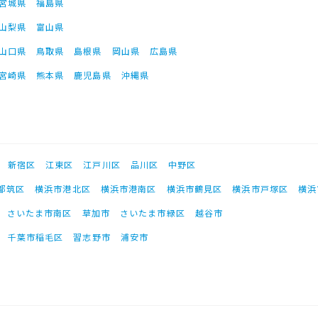
宮城県
福島県
山梨県
富山県
山口県
鳥取県
島根県
岡山県
広島県
宮崎県
熊本県
鹿児島県
沖縄県
新宿区
江東区
江戸川区
品川区
中野区
都筑区
横浜市港北区
横浜市港南区
横浜市鶴見区
横浜市戸塚区
横浜
さいたま市南区
草加市
さいたま市緑区
越谷市
千葉市稲毛区
習志野市
浦安市