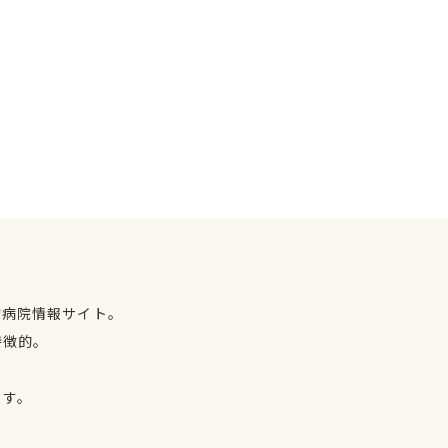
物病院情報サイト。
特徴的。
、
ます。