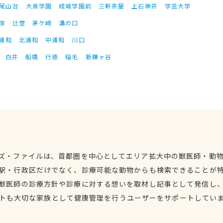
尾山台
大泉学園
成城学園前
三軒茶屋
上石神井
学芸大学
塚
辻堂
茅ケ崎
溝の口
浦和
北浦和
中浦和
川口
白井
船橋
行徳
稲毛
新鎌ヶ谷
ズ・ファイルは、首都圏を中心としてエリア拡大中の獣医師・動
駅・行政区だけでなく、診療可能な動物からも検索できることが
獣医師の診療方針や診療に対する想いを取材し記事として発信し
トも大切な家族として健康管理を行うユーザーをサポートしてい