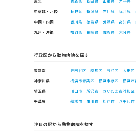
東北
青森県
秋田県
山形県
岩手県
甲信越・北陸
長野県
新潟県
石川県
福井県
中国・四国
香川県
徳島県
愛媛県
高知県
九州・沖縄
福岡県
長崎県
佐賀県
大分県
行政区から動物病院を探す
東京都
世田谷区
練馬区
杉並区
大田区
神奈川県
横浜市青葉区
横浜市緑区
横浜市
埼玉県
川口市
所沢市
さいたま市浦和区
千葉県
船橋市
市川市
松戸市
八千代市
注目の駅から動物病院を探す