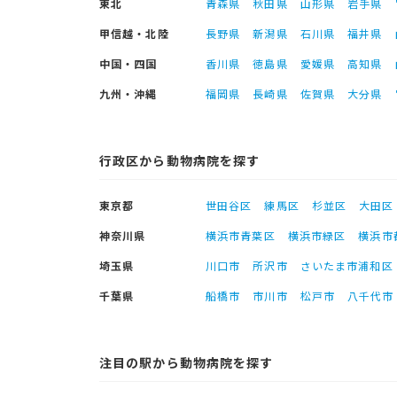
東北
青森県
秋田県
山形県
岩手県
甲信越・北陸
長野県
新潟県
石川県
福井県
中国・四国
香川県
徳島県
愛媛県
高知県
九州・沖縄
福岡県
長崎県
佐賀県
大分県
行政区から動物病院を探す
東京都
世田谷区
練馬区
杉並区
大田区
神奈川県
横浜市青葉区
横浜市緑区
横浜市
埼玉県
川口市
所沢市
さいたま市浦和区
千葉県
船橋市
市川市
松戸市
八千代市
注目の駅から動物病院を探す