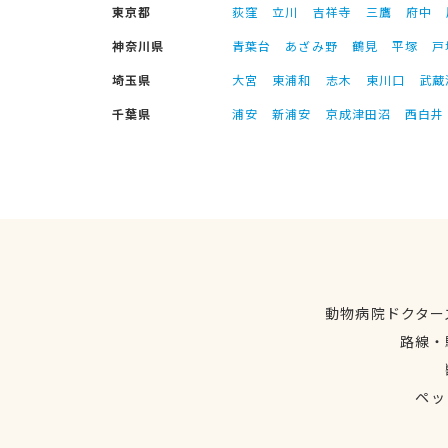
東京都
荻窪
立川
吉祥寺
三鷹
府中
神奈川県
青葉台
あざみ野
鶴見
平塚
戸
埼玉県
大宮
東浦和
志木
東川口
武蔵
千葉県
浦安
新浦安
京成津田沼
西白井
動物病院ドクター
路線・
ペッ