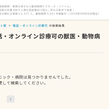
動物病院・獣医を探すなら動物病院ドクターズ・ファイル。
獣医の診療方針や人柄を独自取材で紹介。好みの条件で検索！
街の頼れる獣医さん 937 人、動物病院 9,443 件掲載中！(2026年08月08日現在)
ート駅
電話・オンライン診療可
の検索結果
電話・オンライン診療可の獣医・動物病
ニック・病院は見つかりませんでした。
更して検索してください。
1