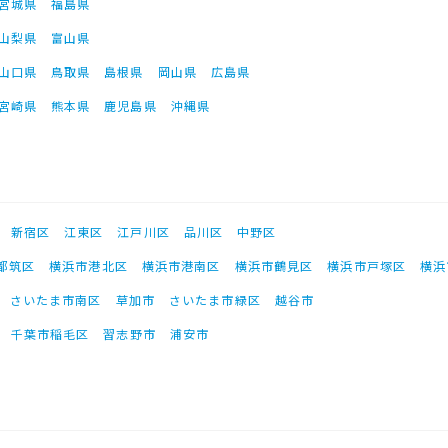
宮城県
福島県
山梨県
富山県
山口県
鳥取県
島根県
岡山県
広島県
宮崎県
熊本県
鹿児島県
沖縄県
新宿区
江東区
江戸川区
品川区
中野区
都筑区
横浜市港北区
横浜市港南区
横浜市鶴見区
横浜市戸塚区
横浜
さいたま市南区
草加市
さいたま市緑区
越谷市
千葉市稲毛区
習志野市
浦安市