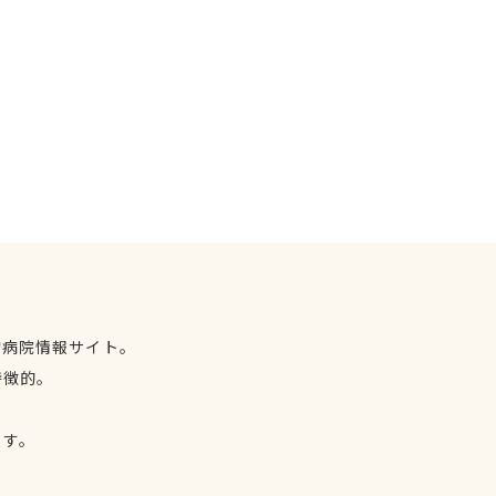
物病院情報サイト。
特徴的。
、
ます。