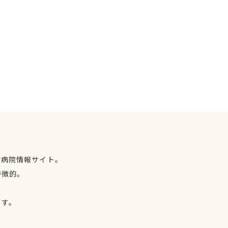
物病院情報サイト。
特徴的。
、
ます。