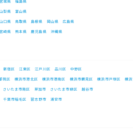
宮城県
福島県
山梨県
富山県
山口県
鳥取県
島根県
岡山県
広島県
宮崎県
熊本県
鹿児島県
沖縄県
新宿区
江東区
江戸川区
品川区
中野区
都筑区
横浜市港北区
横浜市港南区
横浜市鶴見区
横浜市戸塚区
横浜
さいたま市南区
草加市
さいたま市緑区
越谷市
千葉市稲毛区
習志野市
浦安市