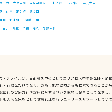
尾山台
大泉学園
成城学園前
三軒茶屋
上石神井
学芸大学
塚
辻堂
茅ケ崎
溝の口
浦和
北浦和
中浦和
川口
白井
船橋
行徳
稲毛
新鎌ヶ谷
ズ・ファイルは、首都圏を中心としてエリア拡大中の獣医師・動
駅・行政区だけでなく、診療可能な動物からも検索できることが
獣医師の診療方針や診療に対する想いを取材し記事として発信し
トも大切な家族として健康管理を行うユーザーをサポートしてい