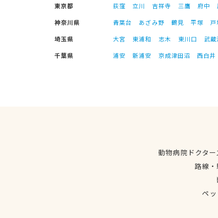
東京都
荻窪
立川
吉祥寺
三鷹
府中
神奈川県
青葉台
あざみ野
鶴見
平塚
戸
埼玉県
大宮
東浦和
志木
東川口
武蔵
千葉県
浦安
新浦安
京成津田沼
西白井
動物病院ドクター
路線・
ペッ