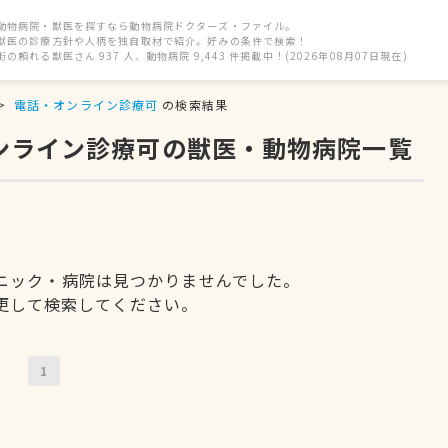
動物病院・獣医を探すなら動物病院ドクターズ・ファイル。
獣医の診療方針や人柄を独自取材で紹介。好みの条件で検索！
街の頼れる獣医さん 937 人、動物病院 9,443 件掲載中！(2026年08月07日現在)
電話・オンライン診療可
の検索結果
オンライン診療可の獣医・動物病院一覧
ニック・病院は見つかりませんでした。
更して検索してください。
1