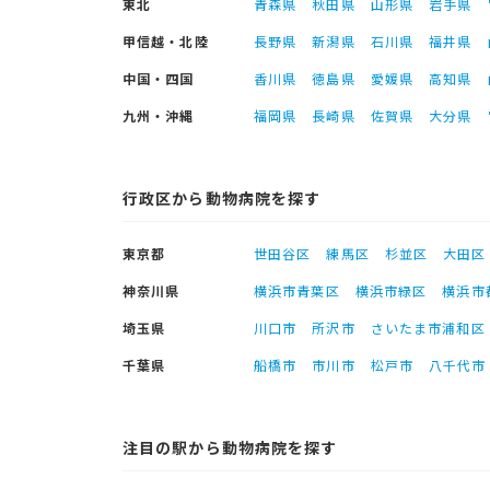
東北
青森県
秋田県
山形県
岩手県
甲信越・北陸
長野県
新潟県
石川県
福井県
中国・四国
香川県
徳島県
愛媛県
高知県
九州・沖縄
福岡県
長崎県
佐賀県
大分県
行政区から動物病院を探す
東京都
世田谷区
練馬区
杉並区
大田区
神奈川県
横浜市青葉区
横浜市緑区
横浜市
埼玉県
川口市
所沢市
さいたま市浦和区
千葉県
船橋市
市川市
松戸市
八千代市
注目の駅から動物病院を探す