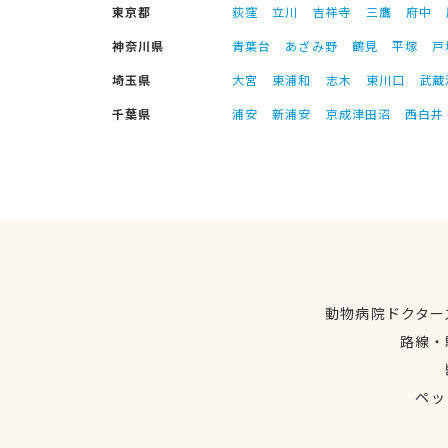
東京都
荻窪
立川
吉祥寺
三鷹
府中
神奈川県
青葉台
あざみ野
鶴見
平塚
戸
埼玉県
大宮
東浦和
志木
東川口
武蔵
千葉県
浦安
新浦安
京成津田沼
西白井
動物病院ドクター
路線・
ペッ