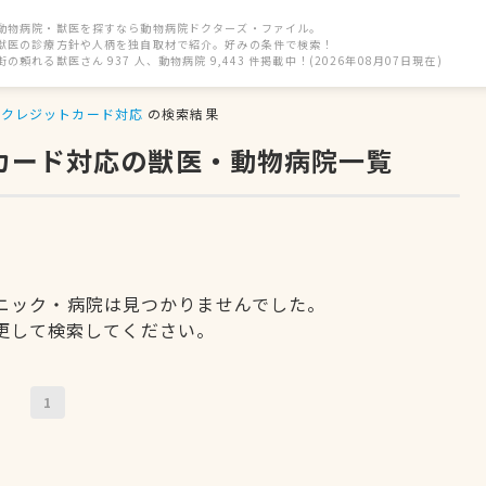
動物病院・獣医を探すなら動物病院ドクターズ・ファイル。
獣医の診療方針や人柄を独自取材で紹介。好みの条件で検索！
街の頼れる獣医さん 937 人、動物病院 9,443 件掲載中！(2026年08月07日現在)
クレジットカード対応
の検索結果
トカード対応の獣医・動物病院一覧
ニック・病院は見つかりませんでした。
更して検索してください。
1