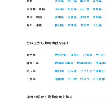
東北
青森県
秋田県
山形県
岩手県
甲信越・北陸
長野県
新潟県
石川県
福井県
中国・四国
香川県
徳島県
愛媛県
高知県
九州・沖縄
福岡県
長崎県
佐賀県
大分県
行政区から動物病院を探す
東京都
世田谷区
練馬区
杉並区
大田区
神奈川県
横浜市青葉区
横浜市緑区
横浜市
埼玉県
川口市
所沢市
さいたま市浦和区
千葉県
船橋市
市川市
松戸市
八千代市
注目の駅から動物病院を探す