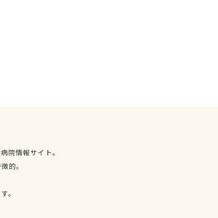
物病院情報サイト。
特徴的。
、
ます。