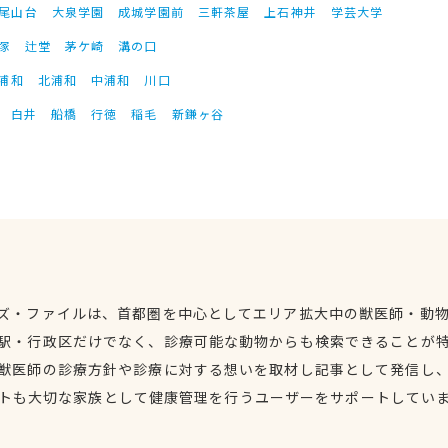
尾山台
大泉学園
成城学園前
三軒茶屋
上石神井
学芸大学
塚
辻堂
茅ケ崎
溝の口
浦和
北浦和
中浦和
川口
白井
船橋
行徳
稲毛
新鎌ヶ谷
ズ・ファイルは、首都圏を中心としてエリア拡大中の獣医師・動
駅・行政区だけでなく、診療可能な動物からも検索できることが
獣医師の診療方針や診療に対する想いを取材し記事として発信し
トも大切な家族として健康管理を行うユーザーをサポートしてい