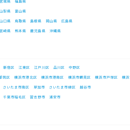
宮城県
福島県
山梨県
富山県
山口県
鳥取県
島根県
岡山県
広島県
宮崎県
熊本県
鹿児島県
沖縄県
新宿区
江東区
江戸川区
品川区
中野区
都筑区
横浜市港北区
横浜市港南区
横浜市鶴見区
横浜市戸塚区
横浜
さいたま市南区
草加市
さいたま市緑区
越谷市
千葉市稲毛区
習志野市
浦安市