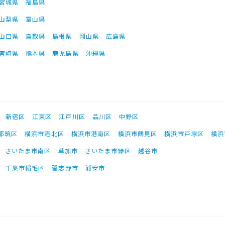
宮城県
福島県
山梨県
富山県
山口県
鳥取県
島根県
岡山県
広島県
宮崎県
熊本県
鹿児島県
沖縄県
新宿区
江東区
江戸川区
品川区
中野区
都筑区
横浜市港北区
横浜市港南区
横浜市鶴見区
横浜市戸塚区
横浜
さいたま市南区
草加市
さいたま市緑区
越谷市
千葉市稲毛区
習志野市
浦安市