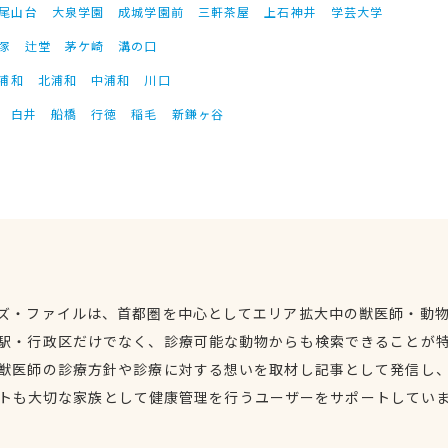
尾山台
大泉学園
成城学園前
三軒茶屋
上石神井
学芸大学
塚
辻堂
茅ケ崎
溝の口
浦和
北浦和
中浦和
川口
白井
船橋
行徳
稲毛
新鎌ヶ谷
ズ・ファイルは、首都圏を中心としてエリア拡大中の獣医師・動
駅・行政区だけでなく、診療可能な動物からも検索できることが
獣医師の診療方針や診療に対する想いを取材し記事として発信し
トも大切な家族として健康管理を行うユーザーをサポートしてい