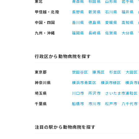
東北
青森県
秋田県
山形県
岩手県
甲信越・北陸
長野県
新潟県
石川県
福井県
中国・四国
香川県
徳島県
愛媛県
高知県
九州・沖縄
福岡県
長崎県
佐賀県
大分県
行政区から動物病院を探す
東京都
世田谷区
練馬区
杉並区
大田区
神奈川県
横浜市青葉区
横浜市緑区
横浜市
埼玉県
川口市
所沢市
さいたま市浦和区
千葉県
船橋市
市川市
松戸市
八千代市
注目の駅から動物病院を探す