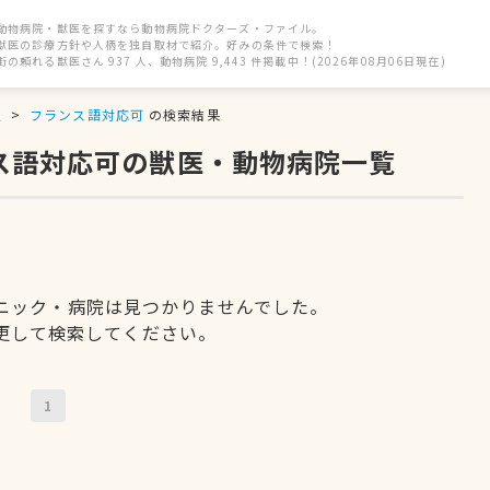
動物病院・獣医を探すなら動物病院ドクターズ・ファイル。
獣医の診療方針や人柄を独自取材で紹介。好みの条件で検索！
街の頼れる獣医さん 937 人、動物病院 9,443 件掲載中！(2026年08月06日現在)
駅
フランス語対応可
の検索結果
ンス語対応可の獣医・動物病院一覧
ニック・病院は見つかりませんでした。
更して検索してください。
1