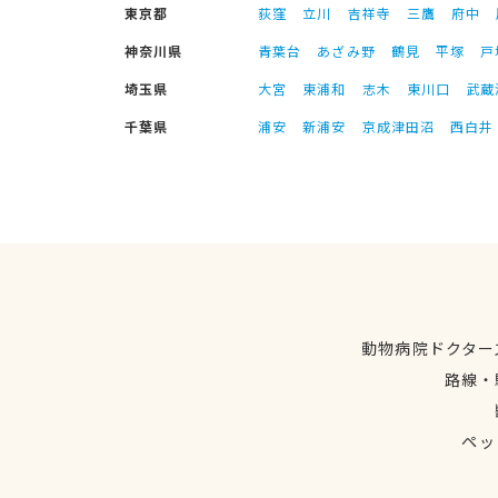
東京都
荻窪
立川
吉祥寺
三鷹
府中
神奈川県
青葉台
あざみ野
鶴見
平塚
戸
埼玉県
大宮
東浦和
志木
東川口
武蔵
千葉県
浦安
新浦安
京成津田沼
西白井
動物病院ドクター
路線・
ペッ