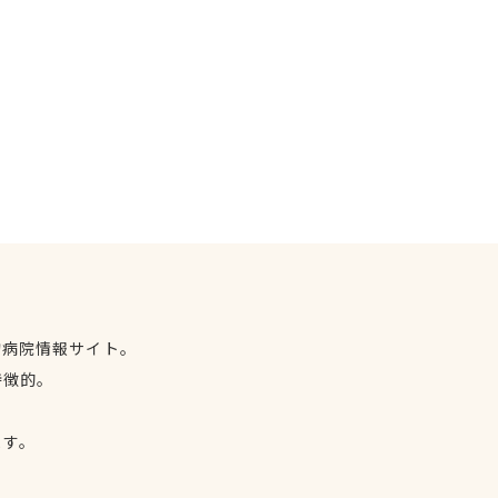
物病院情報サイト。
特徴的。
、
ます。