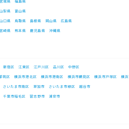
宮城県
福島県
山梨県
富山県
山口県
鳥取県
島根県
岡山県
広島県
宮崎県
熊本県
鹿児島県
沖縄県
新宿区
江東区
江戸川区
品川区
中野区
都筑区
横浜市港北区
横浜市港南区
横浜市鶴見区
横浜市戸塚区
横浜
さいたま市南区
草加市
さいたま市緑区
越谷市
千葉市稲毛区
習志野市
浦安市