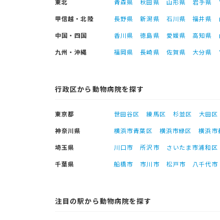
東北
青森県
秋田県
山形県
岩手県
甲信越・北陸
長野県
新潟県
石川県
福井県
中国・四国
香川県
徳島県
愛媛県
高知県
九州・沖縄
福岡県
長崎県
佐賀県
大分県
行政区から動物病院を探す
東京都
世田谷区
練馬区
杉並区
大田区
神奈川県
横浜市青葉区
横浜市緑区
横浜市
埼玉県
川口市
所沢市
さいたま市浦和区
千葉県
船橋市
市川市
松戸市
八千代市
注目の駅から動物病院を探す