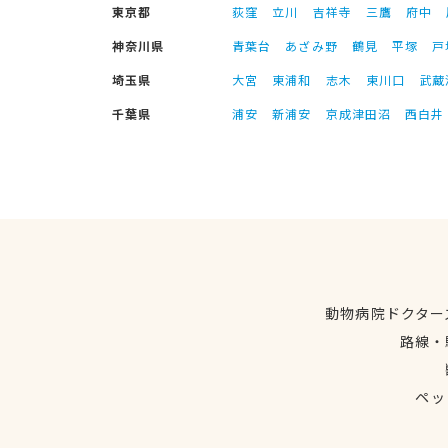
東京都
荻窪
立川
吉祥寺
三鷹
府中
神奈川県
青葉台
あざみ野
鶴見
平塚
戸
埼玉県
大宮
東浦和
志木
東川口
武蔵
千葉県
浦安
新浦安
京成津田沼
西白井
動物病院ドクター
路線・
ペッ