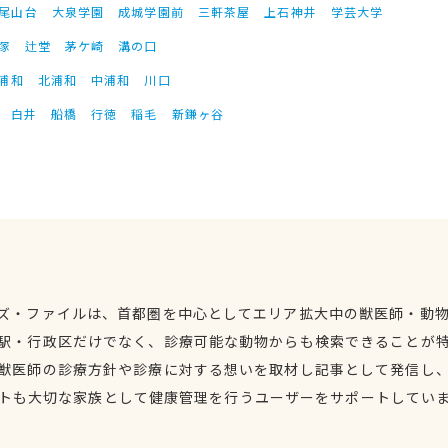
尾山台
大泉学園
成城学園前
三軒茶屋
上石神井
学芸大学
塚
辻堂
茅ケ崎
溝の口
浦和
北浦和
中浦和
川口
白井
船橋
行徳
稲毛
新鎌ヶ谷
ズ・ファイルは、首都圏を中心としてエリア拡大中の獣医師・動
駅・行政区だけでなく、診療可能な動物からも検索できることが
獣医師の診療方針や診療に対する想いを取材し記事として発信し
トも大切な家族として健康管理を行うユーザーをサポートしてい