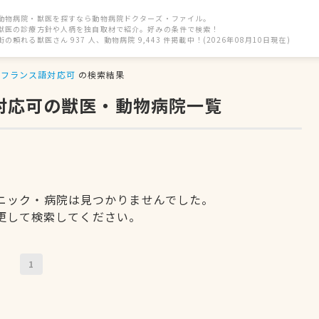
動物病院・獣医を探すなら動物病院ドクターズ・ファイル。
獣医の診療方針や人柄を独自取材で紹介。好みの条件で検索！
街の頼れる獣医さん 937 人、動物病院 9,443 件掲載中！(2026年08月10日現在)
フランス語対応可
の検索結果
語対応可の獣医・動物病院一覧
ニック・病院は見つかりませんでした。
更して検索してください。
1