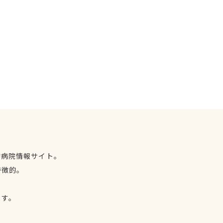
物病院情報サイト。
特徴的。
、
ます。