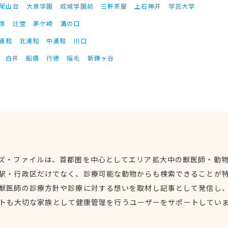
尾山台
大泉学園
成城学園前
三軒茶屋
上石神井
学芸大学
塚
辻堂
茅ケ崎
溝の口
浦和
北浦和
中浦和
川口
白井
船橋
行徳
稲毛
新鎌ヶ谷
ズ・ファイルは、首都圏を中心としてエリア拡大中の獣医師・動
駅・行政区だけでなく、診療可能な動物からも検索できることが
獣医師の診療方針や診療に対する想いを取材し記事として発信し
トも大切な家族として健康管理を行うユーザーをサポートしてい