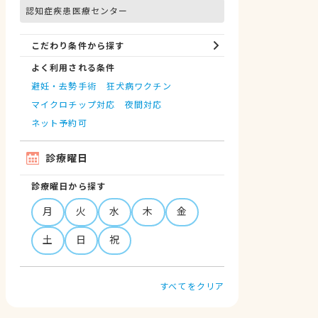
認知症疾患医療センター
こだわり条件から探す
よく利用される条件
避妊・去勢手術
狂犬病ワクチン
マイクロチップ対応
夜間対応
ネット予約可
診療曜日
診療曜日から探す
月
火
水
木
金
土
日
祝
すべてをクリア