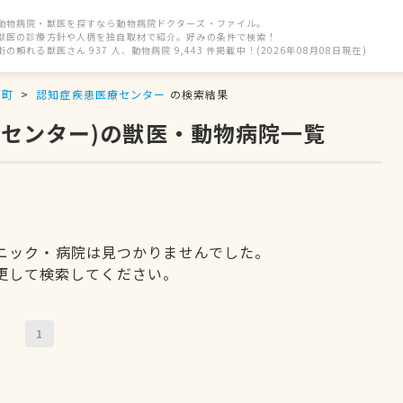
動物病院・獣医を探すなら動物病院ドクターズ・ファイル。
獣医の診療方針や人柄を独自取材で紹介。好みの条件で検索！
街の頼れる獣医さん 937 人、動物病院 9,443 件掲載中！(2026年08月08日現在)
浦町
認知症疾患医療センター
の検索結果
療センター)の獣医・動物病院一覧
ニック・病院は見つかりませんでした。
更して検索してください。
1