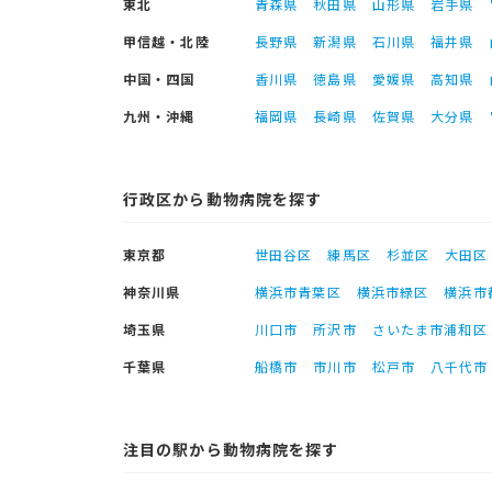
東北
青森県
秋田県
山形県
岩手県
甲信越・北陸
長野県
新潟県
石川県
福井県
中国・四国
香川県
徳島県
愛媛県
高知県
九州・沖縄
福岡県
長崎県
佐賀県
大分県
行政区から動物病院を探す
東京都
世田谷区
練馬区
杉並区
大田区
神奈川県
横浜市青葉区
横浜市緑区
横浜市
埼玉県
川口市
所沢市
さいたま市浦和区
千葉県
船橋市
市川市
松戸市
八千代市
注目の駅から動物病院を探す