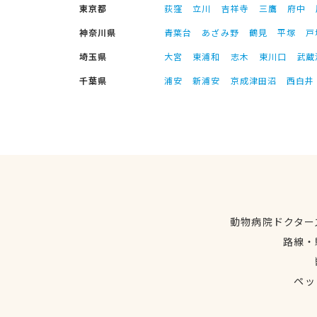
東京都
荻窪
立川
吉祥寺
三鷹
府中
神奈川県
青葉台
あざみ野
鶴見
平塚
戸
埼玉県
大宮
東浦和
志木
東川口
武蔵
千葉県
浦安
新浦安
京成津田沼
西白井
動物病院ドクター
路線・
ペッ