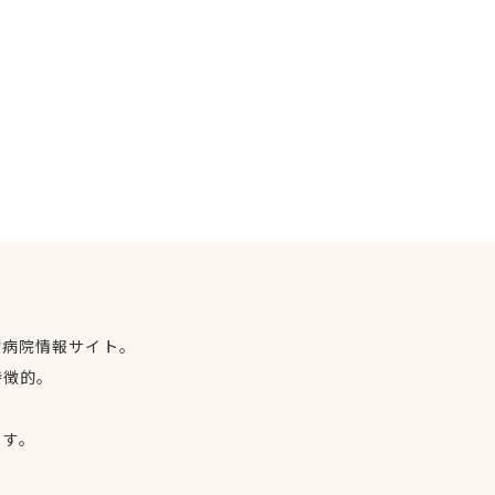
物病院情報サイト。
特徴的。
、
ます。