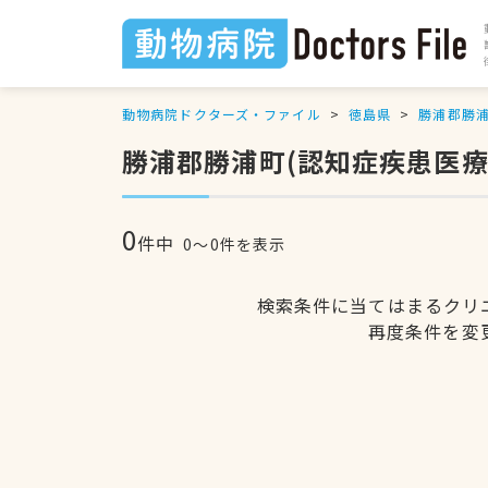
動物病院ドクターズ・ファイル
徳島県
勝浦郡勝
勝浦郡勝浦町(認知症疾患医
0
件中
0〜0件を表示
検索条件に当てはまるクリ
再度条件を変