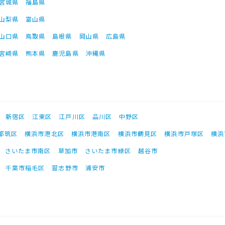
宮城県
福島県
山梨県
富山県
山口県
鳥取県
島根県
岡山県
広島県
宮崎県
熊本県
鹿児島県
沖縄県
新宿区
江東区
江戸川区
品川区
中野区
都筑区
横浜市港北区
横浜市港南区
横浜市鶴見区
横浜市戸塚区
横浜
さいたま市南区
草加市
さいたま市緑区
越谷市
千葉市稲毛区
習志野市
浦安市