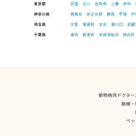
東京都
荻窪
立川
吉祥寺
三鷹
府中
神奈川県
青葉台
あざみ野
鶴見
平塚
戸
埼玉県
大宮
東浦和
志木
東川口
武蔵
千葉県
浦安
新浦安
京成津田沼
西白井
動物病院ドクター
路線・
ペッ