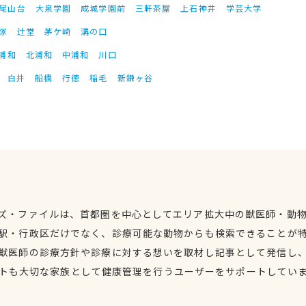
尾山台
大泉学園
成城学園前
三軒茶屋
上石神井
学芸大学
塚
辻堂
茅ケ崎
溝の口
浦和
北浦和
中浦和
川口
白井
船橋
行徳
稲毛
新鎌ヶ谷
ズ・ファイルは、首都圏を中心としてエリア拡大中の獣医師・動
駅・行政区だけでなく、診療可能な動物からも検索できることが
獣医師の診療方針や診療に対する想いを取材し記事として発信し
トも大切な家族として健康管理を行うユーザーをサポートしてい