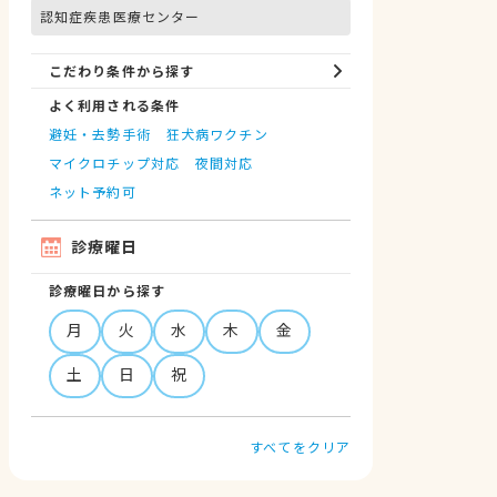
認知症疾患医療センター
こだわり条件から探す
よく利用される条件
避妊・去勢手術
狂犬病ワクチン
マイクロチップ対応
夜間対応
ネット予約可
診療曜日
診療曜日から探す
月
火
水
木
金
土
日
祝
すべてをクリア