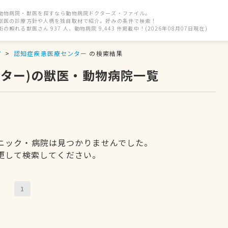
動物病院・獣医を探すなら動物病院ドクターズ・ファイル。
獣医の診療方針や人柄を独自取材で紹介。好みの条件で検索！
街の頼れる獣医さん 937 人、動物病院 9,443 件掲載中！(2026年08月07日現在)
市
認知症疾患医療センター
の検索結果
ンター)の獣医・動物病院一覧
ニック・病院は見つかりませんでした。
更して検索してください。
1