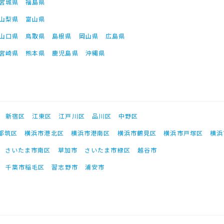
宮城県
福島県
山梨県
富山県
山口県
鳥取県
島根県
岡山県
広島県
宮崎県
熊本県
鹿児島県
沖縄県
新宿区
江東区
江戸川区
品川区
中野区
都筑区
横浜市港北区
横浜市港南区
横浜市鶴見区
横浜市戸塚区
横浜
さいたま市南区
草加市
さいたま市緑区
越谷市
千葉市稲毛区
習志野市
浦安市