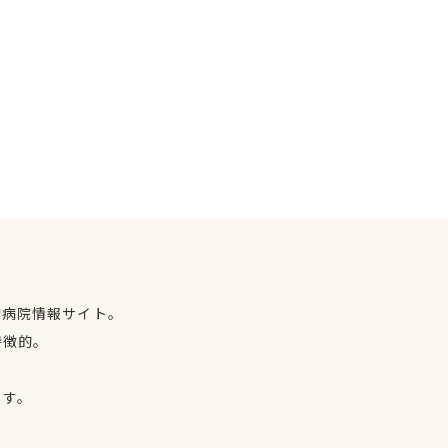
物病院情報サイト。
特徴的。
、
ます。