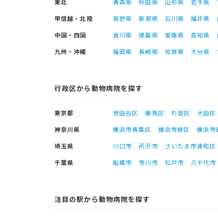
東北
青森県
秋田県
山形県
岩手県
甲信越・北陸
長野県
新潟県
石川県
福井県
中国・四国
香川県
徳島県
愛媛県
高知県
九州・沖縄
福岡県
長崎県
佐賀県
大分県
行政区から動物病院を探す
東京都
世田谷区
練馬区
杉並区
大田区
神奈川県
横浜市青葉区
横浜市緑区
横浜市
埼玉県
川口市
所沢市
さいたま市浦和区
千葉県
船橋市
市川市
松戸市
八千代市
注目の駅から動物病院を探す