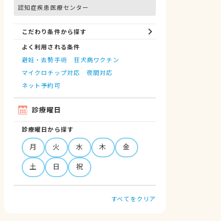
認知症疾患医療センター
こだわり条件から探す
よく利用される条件
避妊・去勢手術
狂犬病ワクチン
マイクロチップ対応
夜間対応
ネット予約可
診療曜日
診療曜日から探す
月
火
水
木
金
土
日
祝
すべてをクリア