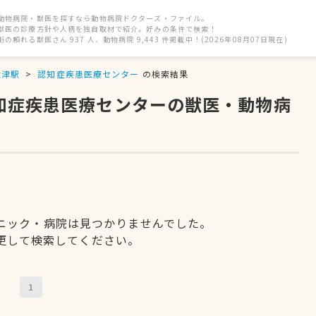
動物病院・獣医を探すなら動物病院ドクターズ・ファイル。
獣医の診療方針や人柄を独自取材で紹介。好みの条件で検索！
街の頼れる獣医さん 937 人、動物病院 9,443 件掲載中！(2026年08月07日現在)
大津駅
認知症疾患医療センター
の検索結果
認知症疾患医療センターの獣医・動物病
ニック・病院は見つかりませんでした。
更して検索してください。
1