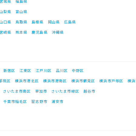
宮城県
福島県
山梨県
富山県
山口県
鳥取県
島根県
岡山県
広島県
宮崎県
熊本県
鹿児島県
沖縄県
新宿区
江東区
江戸川区
品川区
中野区
都筑区
横浜市港北区
横浜市港南区
横浜市鶴見区
横浜市戸塚区
横浜
さいたま市南区
草加市
さいたま市緑区
越谷市
千葉市稲毛区
習志野市
浦安市