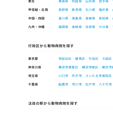
東北
青森県
秋田県
山形県
岩手県
甲信越・北陸
長野県
新潟県
石川県
福井県
中国・四国
香川県
徳島県
愛媛県
高知県
九州・沖縄
福岡県
長崎県
佐賀県
大分県
行政区から動物病院を探す
東京都
世田谷区
練馬区
杉並区
大田区
神奈川県
横浜市青葉区
横浜市緑区
横浜市
埼玉県
川口市
所沢市
さいたま市浦和区
千葉県
船橋市
市川市
松戸市
八千代市
注目の駅から動物病院を探す