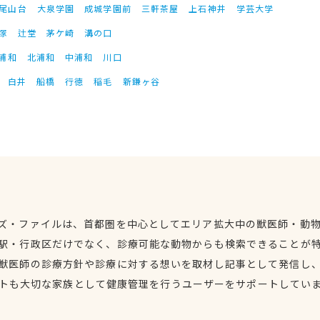
尾山台
大泉学園
成城学園前
三軒茶屋
上石神井
学芸大学
塚
辻堂
茅ケ崎
溝の口
浦和
北浦和
中浦和
川口
白井
船橋
行徳
稲毛
新鎌ヶ谷
ズ・ファイルは、首都圏を中心としてエリア拡大中の獣医師・動
駅・行政区だけでなく、診療可能な動物からも検索できることが
獣医師の診療方針や診療に対する想いを取材し記事として発信し
トも大切な家族として健康管理を行うユーザーをサポートしてい