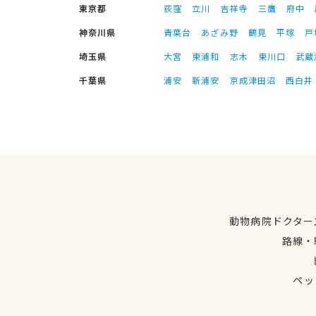
東京都
荻窪
立川
吉祥寺
三鷹
府中
神奈川県
青葉台
あざみ野
鶴見
平塚
戸
埼玉県
大宮
東浦和
志木
東川口
武蔵
千葉県
浦安
新浦安
京成津田沼
西白井
動物病院ドクター
路線・
ペッ