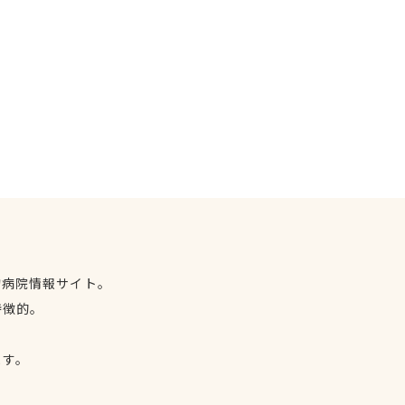
物病院情報サイト。
特徴的。
、
ます。