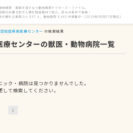
動物病院・獣医を探すなら動物病院ドクターズ・ファイル。
獣医の診療方針や人柄を独自取材で紹介。好みの条件で検索！
街の頼れる獣医さん 937 人、動物病院 9,443 件掲載中！(2026年08月07日現在)
認知症疾患医療センター
の検索結果
患医療センターの獣医・動物病院一覧
ニック・病院は見つかりませんでした。
更して検索してください。
1