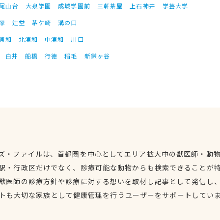
尾山台
大泉学園
成城学園前
三軒茶屋
上石神井
学芸大学
塚
辻堂
茅ケ崎
溝の口
浦和
北浦和
中浦和
川口
白井
船橋
行徳
稲毛
新鎌ヶ谷
ズ・ファイルは、首都圏を中心としてエリア拡大中の獣医師・動
駅・行政区だけでなく、診療可能な動物からも検索できることが
獣医師の診療方針や診療に対する想いを取材し記事として発信し
トも大切な家族として健康管理を行うユーザーをサポートしてい