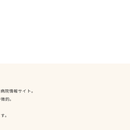
物病院情報サイト。
特徴的。
、
ます。