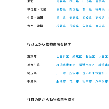
東北
青森県
秋田県
山形県
岩手県
甲信越・北陸
長野県
新潟県
石川県
福井県
中国・四国
香川県
徳島県
愛媛県
高知県
九州・沖縄
福岡県
長崎県
佐賀県
大分県
行政区から動物病院を探す
東京都
世田谷区
練馬区
杉並区
大田区
神奈川県
横浜市青葉区
横浜市緑区
横浜市
埼玉県
川口市
所沢市
さいたま市浦和区
千葉県
船橋市
市川市
松戸市
八千代市
注目の駅から動物病院を探す