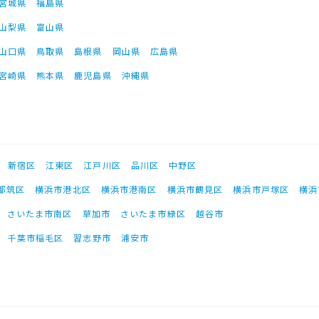
宮城県
福島県
山梨県
富山県
山口県
鳥取県
島根県
岡山県
広島県
宮崎県
熊本県
鹿児島県
沖縄県
新宿区
江東区
江戸川区
品川区
中野区
都筑区
横浜市港北区
横浜市港南区
横浜市鶴見区
横浜市戸塚区
横浜
さいたま市南区
草加市
さいたま市緑区
越谷市
千葉市稲毛区
習志野市
浦安市