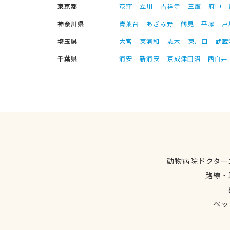
東京都
荻窪
立川
吉祥寺
三鷹
府中
神奈川県
青葉台
あざみ野
鶴見
平塚
戸
埼玉県
大宮
東浦和
志木
東川口
武蔵
千葉県
浦安
新浦安
京成津田沼
西白井
動物病院ドクター
路線・
ペッ