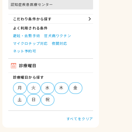
認知症疾患医療センター
こだわり条件から探す
よく利用される条件
避妊・去勢手術
狂犬病ワクチン
マイクロチップ対応
夜間対応
ネット予約可
診療曜日
診療曜日から探す
月
火
水
木
金
土
日
祝
すべてをクリア