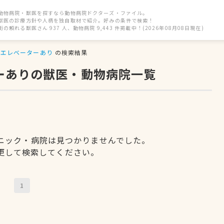
動物病院・獣医を探すなら動物病院ドクターズ・ファイル。
獣医の診療方針や人柄を独自取材で紹介。好みの条件で検索！
街の頼れる獣医さん 937 人、動物病院 9,443 件掲載中！(2026年08月08日現在)
エレベーターあり
の検索結果
ターありの獣医・動物病院一覧
ニック・病院は見つかりませんでした。
更して検索してください。
1