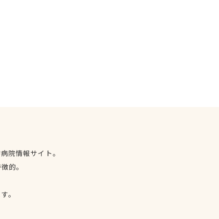
物病院情報サイト。
特徴的。
、
ます。