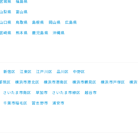
宮城県
福島県
山梨県
富山県
山口県
鳥取県
島根県
岡山県
広島県
宮崎県
熊本県
鹿児島県
沖縄県
新宿区
江東区
江戸川区
品川区
中野区
都筑区
横浜市港北区
横浜市港南区
横浜市鶴見区
横浜市戸塚区
横浜
さいたま市南区
草加市
さいたま市緑区
越谷市
千葉市稲毛区
習志野市
浦安市