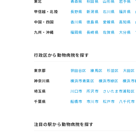
東北
青森県
秋田県
山形県
岩手県
甲信越・北陸
長野県
新潟県
石川県
福井県
中国・四国
香川県
徳島県
愛媛県
高知県
九州・沖縄
福岡県
長崎県
佐賀県
大分県
行政区から動物病院を探す
東京都
世田谷区
練馬区
杉並区
大田区
神奈川県
横浜市青葉区
横浜市緑区
横浜市
埼玉県
川口市
所沢市
さいたま市浦和区
千葉県
船橋市
市川市
松戸市
八千代市
注目の駅から動物病院を探す