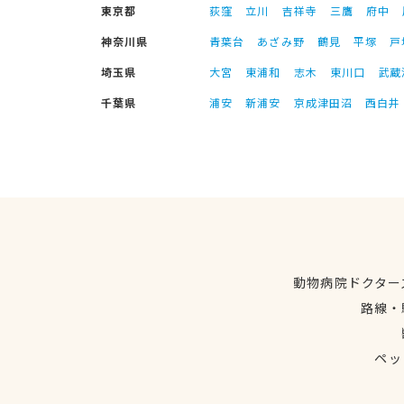
東京都
荻窪
立川
吉祥寺
三鷹
府中
神奈川県
青葉台
あざみ野
鶴見
平塚
戸
埼玉県
大宮
東浦和
志木
東川口
武蔵
千葉県
浦安
新浦安
京成津田沼
西白井
動物病院ドクター
路線・
ペッ