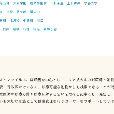
尾山台
大泉学園
成城学園前
三軒茶屋
上石神井
学芸大学
塚
辻堂
茅ケ崎
溝の口
浦和
北浦和
中浦和
川口
白井
船橋
行徳
稲毛
新鎌ヶ谷
ズ・ファイルは、首都圏を中心としてエリア拡大中の獣医師・動
駅・行政区だけでなく、診療可能な動物からも検索できることが
獣医師の診療方針や診療に対する想いを取材し記事として発信し
トも大切な家族として健康管理を行うユーザーをサポートしてい