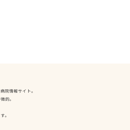
物病院情報サイト。
特徴的。
、
ます。