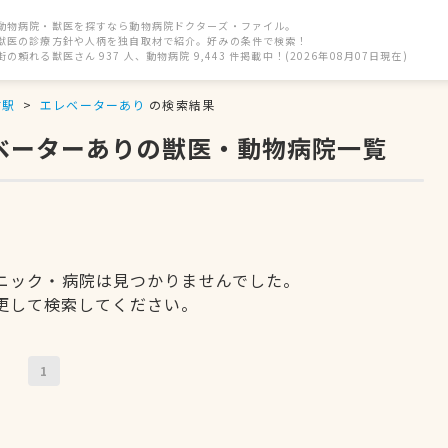
動物病院・獣医を探すなら動物病院ドクターズ・ファイル。
獣医の診療方針や人柄を独自取材で紹介。好みの条件で検索！
街の頼れる獣医さん 937 人、動物病院 9,443 件掲載中！(2026年08月07日現在)
前駅
エレベーターあり
の検索結果
レベーターありの獣医・動物病院一覧
ニック・病院は見つかりませんでした。
更して検索してください。
1