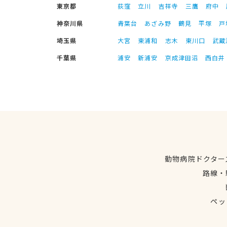
東京都
荻窪
立川
吉祥寺
三鷹
府中
神奈川県
青葉台
あざみ野
鶴見
平塚
戸
埼玉県
大宮
東浦和
志木
東川口
武蔵
千葉県
浦安
新浦安
京成津田沼
西白井
動物病院ドクター
路線・
ペッ