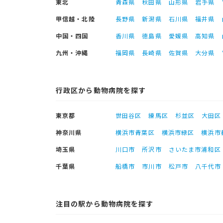
東北
青森県
秋田県
山形県
岩手県
甲信越・北陸
長野県
新潟県
石川県
福井県
中国・四国
香川県
徳島県
愛媛県
高知県
九州・沖縄
福岡県
長崎県
佐賀県
大分県
行政区から動物病院を探す
東京都
世田谷区
練馬区
杉並区
大田区
神奈川県
横浜市青葉区
横浜市緑区
横浜市
埼玉県
川口市
所沢市
さいたま市浦和区
千葉県
船橋市
市川市
松戸市
八千代市
注目の駅から動物病院を探す