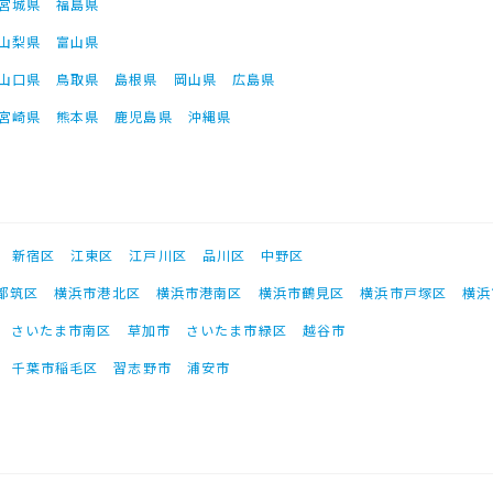
宮城県
福島県
山梨県
富山県
山口県
鳥取県
島根県
岡山県
広島県
宮崎県
熊本県
鹿児島県
沖縄県
新宿区
江東区
江戸川区
品川区
中野区
都筑区
横浜市港北区
横浜市港南区
横浜市鶴見区
横浜市戸塚区
横浜
さいたま市南区
草加市
さいたま市緑区
越谷市
千葉市稲毛区
習志野市
浦安市