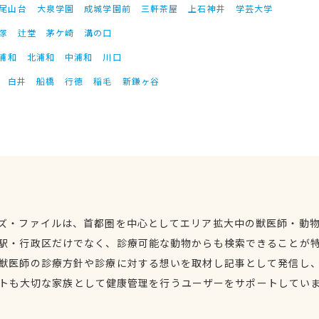
尾山台
大泉学園
成城学園前
三軒茶屋
上石神井
学芸大学
塚
辻堂
茅ケ崎
溝の口
浦和
北浦和
中浦和
川口
白井
船橋
行徳
稲毛
新鎌ヶ谷
ズ・ファイルは、首都圏を中心としてエリア拡大中の獣医師・動
駅・行政区だけでなく、診療可能な動物からも検索できることが
獣医師の診療方針や診療に対する想いを取材し記事として発信し
トも大切な家族として健康管理を行うユーザーをサポートしてい