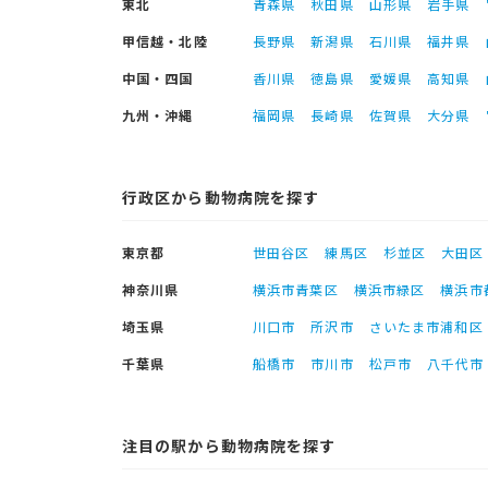
東北
青森県
秋田県
山形県
岩手県
甲信越・北陸
長野県
新潟県
石川県
福井県
中国・四国
香川県
徳島県
愛媛県
高知県
九州・沖縄
福岡県
長崎県
佐賀県
大分県
行政区から動物病院を探す
東京都
世田谷区
練馬区
杉並区
大田区
神奈川県
横浜市青葉区
横浜市緑区
横浜市
埼玉県
川口市
所沢市
さいたま市浦和区
千葉県
船橋市
市川市
松戸市
八千代市
注目の駅から動物病院を探す