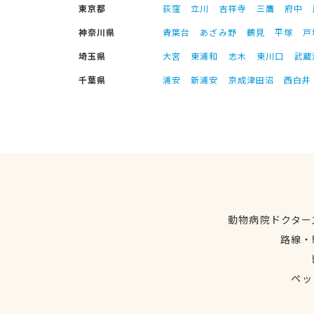
東京都
荻窪
立川
吉祥寺
三鷹
府中
神奈川県
青葉台
あざみ野
鶴見
平塚
戸
埼玉県
大宮
東浦和
志木
東川口
武蔵
千葉県
浦安
新浦安
京成津田沼
西白井
動物病院ドクター
路線・
ペッ