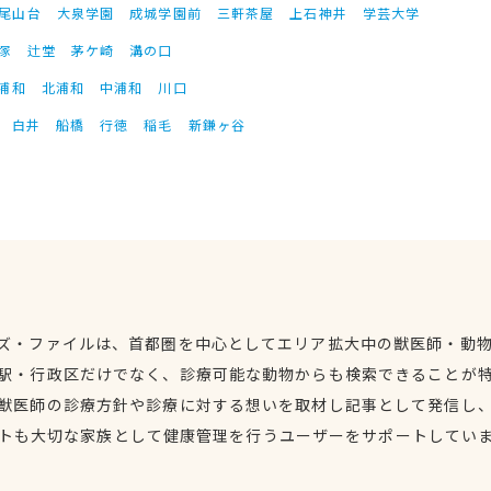
尾山台
大泉学園
成城学園前
三軒茶屋
上石神井
学芸大学
塚
辻堂
茅ケ崎
溝の口
浦和
北浦和
中浦和
川口
白井
船橋
行徳
稲毛
新鎌ヶ谷
ズ・ファイルは、首都圏を中心としてエリア拡大中の獣医師・動
駅・行政区だけでなく、診療可能な動物からも検索できることが
獣医師の診療方針や診療に対する想いを取材し記事として発信し
トも大切な家族として健康管理を行うユーザーをサポートしてい