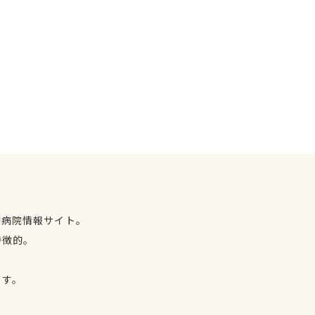
物病院情報サイト。
特徴的。
、
ます。