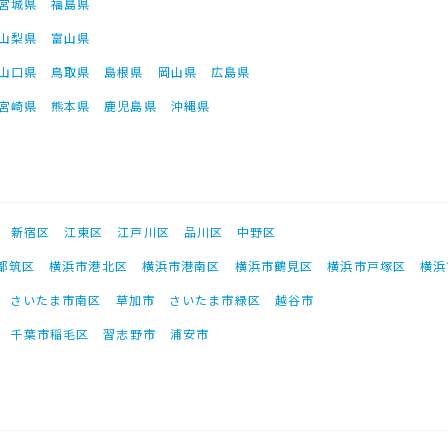
宮城県
福島県
山梨県
富山県
山口県
鳥取県
島根県
岡山県
広島県
宮崎県
熊本県
鹿児島県
沖縄県
新宿区
江東区
江戸川区
品川区
中野区
都筑区
横浜市港北区
横浜市港南区
横浜市鶴見区
横浜市戸塚区
横浜
さいたま市南区
草加市
さいたま市緑区
越谷市
千葉市稲毛区
習志野市
浦安市