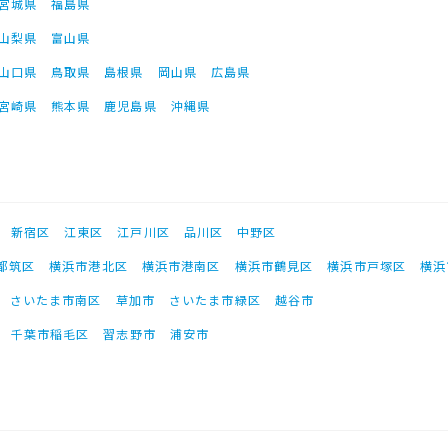
宮城県
福島県
山梨県
富山県
山口県
鳥取県
島根県
岡山県
広島県
宮崎県
熊本県
鹿児島県
沖縄県
新宿区
江東区
江戸川区
品川区
中野区
都筑区
横浜市港北区
横浜市港南区
横浜市鶴見区
横浜市戸塚区
横浜
さいたま市南区
草加市
さいたま市緑区
越谷市
千葉市稲毛区
習志野市
浦安市