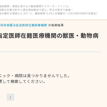
動物病院・獣医を探すなら動物病院ドクターズ・ファイル。
獣医の診療方針や人柄を独自取材で紹介。好みの条件で検索！
街の頼れる獣医さん 937 人、動物病院 9,443 件掲載中！(2026年08月09日現在)
母体保護法指定医師在籍医療機関
の検索結果
法指定医師在籍医療機関の獣医・動物病
ニック・病院は見つかりませんでした。
更して検索してください。
1