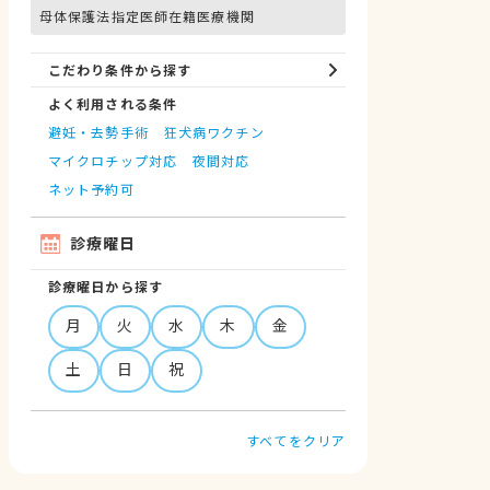
母体保護法指定医師在籍医療機関
こだわり条件から探す
よく利用される条件
避妊・去勢手術
狂犬病ワクチン
マイクロチップ対応
夜間対応
ネット予約可
診療曜日
診療曜日から探す
月
火
水
木
金
土
日
祝
すべてをクリア