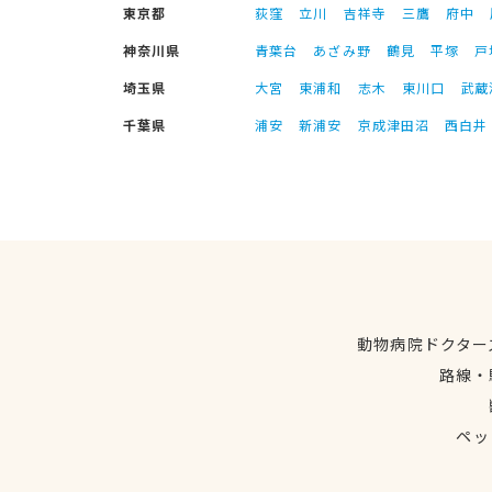
東京都
荻窪
立川
吉祥寺
三鷹
府中
神奈川県
青葉台
あざみ野
鶴見
平塚
戸
埼玉県
大宮
東浦和
志木
東川口
武蔵
千葉県
浦安
新浦安
京成津田沼
西白井
動物病院ドクター
路線・
ペッ