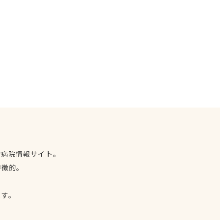
物病院情報サイト。
特徴的。
、
ます。