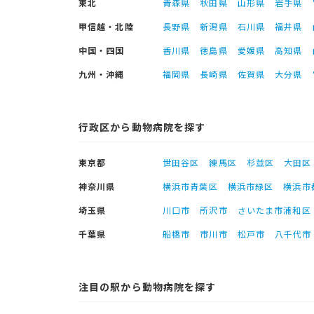
東北
青森県
秋田県
山形県
岩手県
甲信越・北陸
長野県
新潟県
石川県
福井県
中国・四国
香川県
徳島県
愛媛県
高知県
九州・沖縄
福岡県
長崎県
佐賀県
大分県
行政区から動物病院を探す
東京都
世田谷区
練馬区
杉並区
大田区
神奈川県
横浜市青葉区
横浜市緑区
横浜市
埼玉県
川口市
所沢市
さいたま市浦和区
千葉県
船橋市
市川市
松戸市
八千代市
注目の駅から動物病院を探す