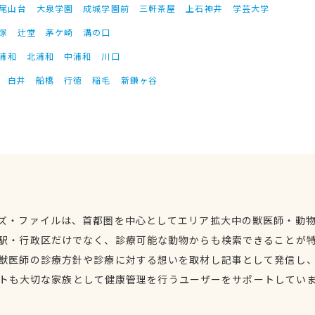
尾山台
大泉学園
成城学園前
三軒茶屋
上石神井
学芸大学
塚
辻堂
茅ケ崎
溝の口
浦和
北浦和
中浦和
川口
白井
船橋
行徳
稲毛
新鎌ヶ谷
ズ・ファイルは、首都圏を中心としてエリア拡大中の獣医師・動
駅・行政区だけでなく、診療可能な動物からも検索できることが
獣医師の診療方針や診療に対する想いを取材し記事として発信し
トも大切な家族として健康管理を行うユーザーをサポートしてい