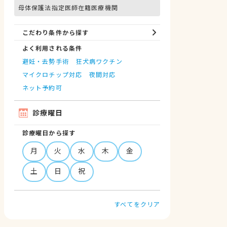
母体保護法指定医師在籍医療機関
こだわり条件から探す
よく利用される条件
避妊・去勢手術
狂犬病ワクチン
マイクロチップ対応
夜間対応
ネット予約可
診療曜日
診療曜日から探す
月
火
水
木
金
土
日
祝
すべてをクリア