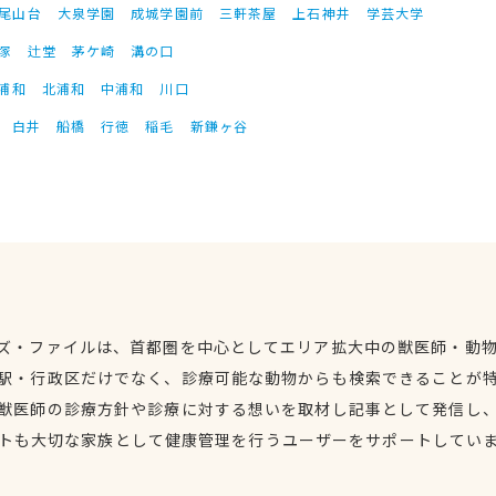
尾山台
大泉学園
成城学園前
三軒茶屋
上石神井
学芸大学
塚
辻堂
茅ケ崎
溝の口
浦和
北浦和
中浦和
川口
白井
船橋
行徳
稲毛
新鎌ヶ谷
ズ・ファイルは、首都圏を中心としてエリア拡大中の獣医師・動
駅・行政区だけでなく、診療可能な動物からも検索できることが
獣医師の診療方針や診療に対する想いを取材し記事として発信し
トも大切な家族として健康管理を行うユーザーをサポートしてい