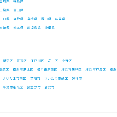
宮城県
福島県
山梨県
富山県
山口県
鳥取県
島根県
岡山県
広島県
宮崎県
熊本県
鹿児島県
沖縄県
新宿区
江東区
江戸川区
品川区
中野区
都筑区
横浜市港北区
横浜市港南区
横浜市鶴見区
横浜市戸塚区
横浜
さいたま市南区
草加市
さいたま市緑区
越谷市
千葉市稲毛区
習志野市
浦安市