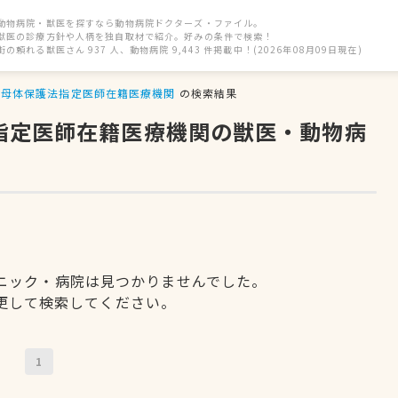
動物病院・獣医を探すなら動物病院ドクターズ・ファイル。
獣医の診療方針や人柄を独自取材で紹介。好みの条件で検索！
街の頼れる獣医さん 937 人、動物病院 9,443 件掲載中！(2026年08月09日現在)
母体保護法指定医師在籍医療機関
の検索結果
法指定医師在籍医療機関の獣医・動物病
ニック・病院は見つかりませんでした。
更して検索してください。
1