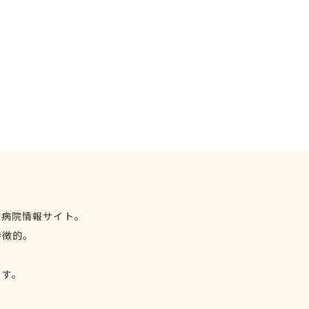
物病院情報サイト。
特徴的。
、
ます。