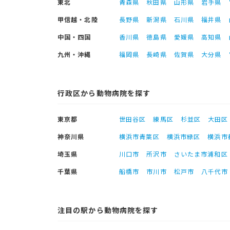
東北
青森県
秋田県
山形県
岩手県
甲信越・北陸
長野県
新潟県
石川県
福井県
中国・四国
香川県
徳島県
愛媛県
高知県
九州・沖縄
福岡県
長崎県
佐賀県
大分県
行政区から動物病院を探す
東京都
世田谷区
練馬区
杉並区
大田区
神奈川県
横浜市青葉区
横浜市緑区
横浜市
埼玉県
川口市
所沢市
さいたま市浦和区
千葉県
船橋市
市川市
松戸市
八千代市
注目の駅から動物病院を探す