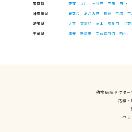
東京都
荻窪
立川
吉祥寺
三鷹
府中
神奈川県
青葉台
あざみ野
鶴見
平塚
戸
埼玉県
大宮
東浦和
志木
東川口
武蔵
千葉県
浦安
新浦安
京成津田沼
西白井
動物病院ドクター
路線・
ペッ