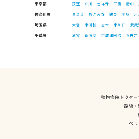
東京都
荻窪
立川
吉祥寺
三鷹
府中
神奈川県
青葉台
あざみ野
鶴見
平塚
戸
埼玉県
大宮
東浦和
志木
東川口
武蔵
千葉県
浦安
新浦安
京成津田沼
西白井
動物病院ドクター
路線・
ペッ