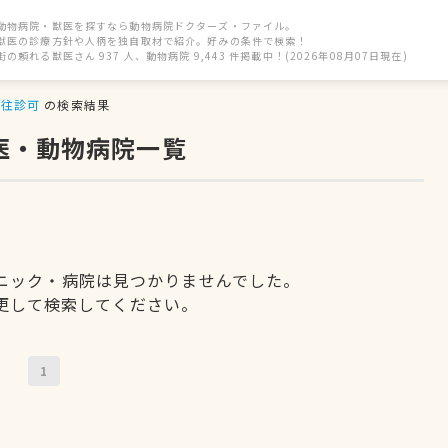
動物病院・獣医を探すなら動物病院ドクターズ・ファイル。
獣医の診療方針や人柄を独自取材で紹介。好みの条件で検索！
街の頼れる獣医さん 937 人、動物病院 9,443 件掲載中！(2026年08月07日現在)
往診可
の検索結果
医・動物病院一覧
ニック・病院は見つかりませんでした。
更して検索してください。
1