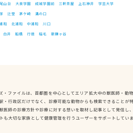
尾山台
大泉学園
成城学園前
三軒茶屋
上石神井
学芸大学
塚
辻堂
茅ケ崎
溝の口
浦和
北浦和
中浦和
川口
白井
船橋
行徳
稲毛
新鎌ヶ谷
ズ・ファイルは、首都圏を中心としてエリア拡大中の獣医師・動
駅・行政区だけでなく、診療可能な動物からも検索できることが
獣医師の診療方針や診療に対する想いを取材し記事として発信し
トも大切な家族として健康管理を行うユーザーをサポートしてい