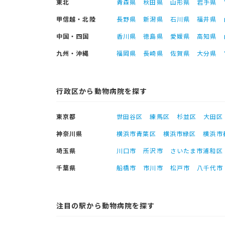
東北
青森県
秋田県
山形県
岩手県
甲信越・北陸
長野県
新潟県
石川県
福井県
中国・四国
香川県
徳島県
愛媛県
高知県
九州・沖縄
福岡県
長崎県
佐賀県
大分県
行政区から動物病院を探す
東京都
世田谷区
練馬区
杉並区
大田区
神奈川県
横浜市青葉区
横浜市緑区
横浜市
埼玉県
川口市
所沢市
さいたま市浦和区
千葉県
船橋市
市川市
松戸市
八千代市
注目の駅から動物病院を探す