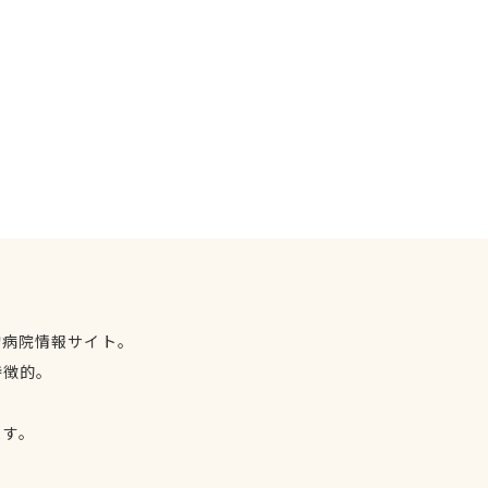
物病院情報サイト。
特徴的。
、
ます。