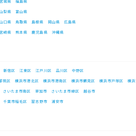
宮城県
福島県
山梨県
富山県
山口県
鳥取県
島根県
岡山県
広島県
宮崎県
熊本県
鹿児島県
沖縄県
新宿区
江東区
江戸川区
品川区
中野区
都筑区
横浜市港北区
横浜市港南区
横浜市鶴見区
横浜市戸塚区
横浜
さいたま市南区
草加市
さいたま市緑区
越谷市
千葉市稲毛区
習志野市
浦安市