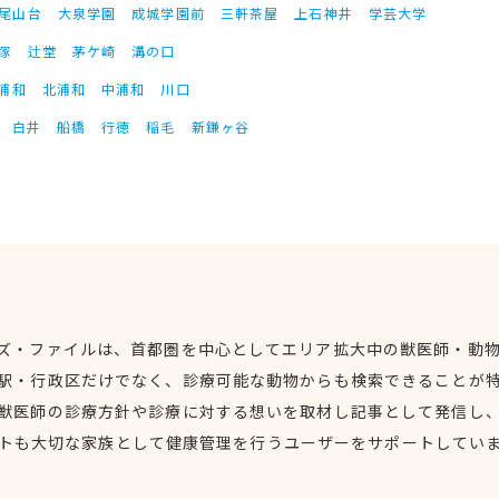
尾山台
大泉学園
成城学園前
三軒茶屋
上石神井
学芸大学
塚
辻堂
茅ケ崎
溝の口
浦和
北浦和
中浦和
川口
白井
船橋
行徳
稲毛
新鎌ヶ谷
ズ・ファイルは、首都圏を中心としてエリア拡大中の獣医師・動
駅・行政区だけでなく、診療可能な動物からも検索できることが
獣医師の診療方針や診療に対する想いを取材し記事として発信し
トも大切な家族として健康管理を行うユーザーをサポートしてい