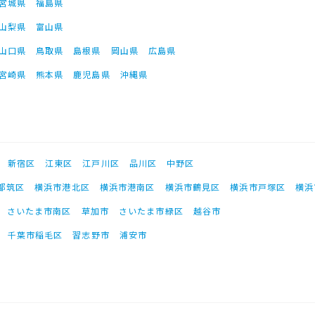
宮城県
福島県
山梨県
富山県
山口県
鳥取県
島根県
岡山県
広島県
宮崎県
熊本県
鹿児島県
沖縄県
新宿区
江東区
江戸川区
品川区
中野区
都筑区
横浜市港北区
横浜市港南区
横浜市鶴見区
横浜市戸塚区
横浜
さいたま市南区
草加市
さいたま市緑区
越谷市
千葉市稲毛区
習志野市
浦安市