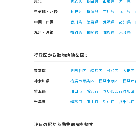
東北
青森県
秋田県
山形県
岩手県
甲信越・北陸
長野県
新潟県
石川県
福井県
中国・四国
香川県
徳島県
愛媛県
高知県
九州・沖縄
福岡県
長崎県
佐賀県
大分県
行政区から動物病院を探す
東京都
世田谷区
練馬区
杉並区
大田区
神奈川県
横浜市青葉区
横浜市緑区
横浜市
埼玉県
川口市
所沢市
さいたま市浦和区
千葉県
船橋市
市川市
松戸市
八千代市
注目の駅から動物病院を探す