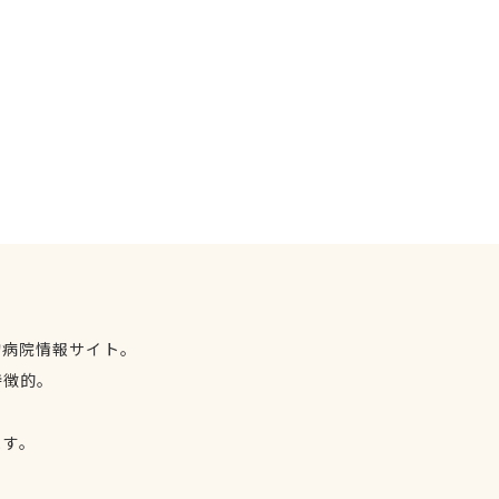
物病院情報サイト。
特徴的。
、
ます。