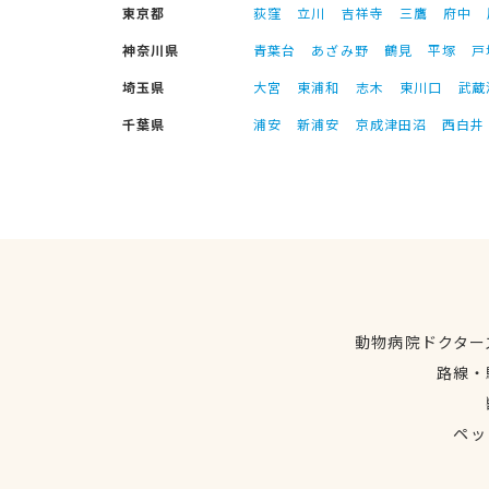
東京都
荻窪
立川
吉祥寺
三鷹
府中
神奈川県
青葉台
あざみ野
鶴見
平塚
戸
埼玉県
大宮
東浦和
志木
東川口
武蔵
千葉県
浦安
新浦安
京成津田沼
西白井
動物病院ドクター
路線・
ペッ