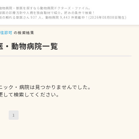
動物病院・獣医を探すなら動物病院ドクターズ・ファイル。
獣医の診療方針や人柄を独自取材で紹介。好みの条件で検索！
街の頼れる獣医さん 937 人、動物病院 9,443 件掲載中！(2026年08月08日現在)
往診可
の検索結果
医・動物病院一覧
ニック・病院は見つかりませんでした。
更して検索してください。
1