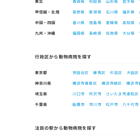
東北
青森県
秋田県
山形県
岩手県
甲信越・北陸
長野県
新潟県
石川県
福井県
中国・四国
香川県
徳島県
愛媛県
高知県
九州・沖縄
福岡県
長崎県
佐賀県
大分県
行政区から動物病院を探す
東京都
世田谷区
練馬区
杉並区
大田区
神奈川県
横浜市青葉区
横浜市緑区
横浜市
埼玉県
川口市
所沢市
さいたま市浦和区
千葉県
船橋市
市川市
松戸市
八千代市
注目の駅から動物病院を探す