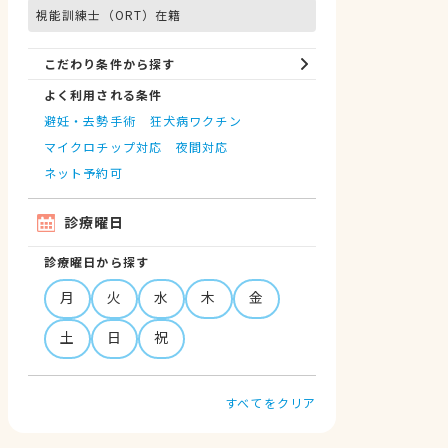
視能訓練士（ORT）在籍
こだわり条件から探す
よく利用される条件
避妊・去勢手術
狂犬病ワクチン
マイクロチップ対応
夜間対応
ネット予約可
診療曜日
診療曜日から探す
月
火
水
木
金
土
日
祝
すべてをクリア