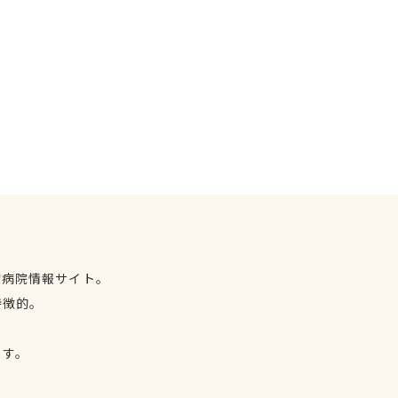
物病院情報サイト。
特徴的。
、
ます。