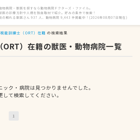
動物病院・獣医を探すなら動物病院ドクターズ・ファイル。
獣医の診療方針や人柄を独自取材で紹介。好みの条件で検索！
街の頼れる獣医さん 937 人、動物病院 9,443 件掲載中！(2026年08月07日現在)
視能訓練士（ORT）在籍
の検索結果
（ORT）在籍の獣医・動物病院一覧
ニック・病院は見つかりませんでした。
更して検索してください。
1