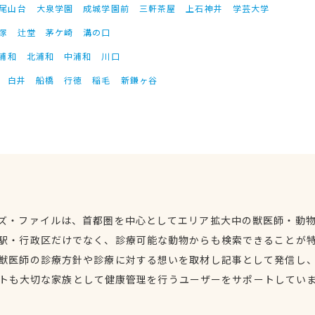
尾山台
大泉学園
成城学園前
三軒茶屋
上石神井
学芸大学
塚
辻堂
茅ケ崎
溝の口
浦和
北浦和
中浦和
川口
白井
船橋
行徳
稲毛
新鎌ヶ谷
ズ・ファイルは、首都圏を中心としてエリア拡大中の獣医師・動
駅・行政区だけでなく、診療可能な動物からも検索できることが
獣医師の診療方針や診療に対する想いを取材し記事として発信し
トも大切な家族として健康管理を行うユーザーをサポートしてい