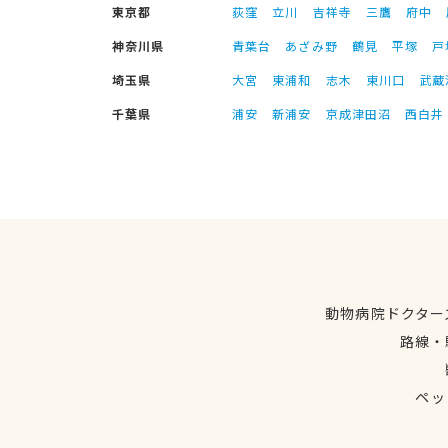
東京都
荻窪
立川
吉祥寺
三鷹
府中
神奈川県
青葉台
あざみ野
鶴見
平塚
戸
埼玉県
大宮
東浦和
志木
東川口
武蔵
千葉県
浦安
新浦安
京成津田沼
西白井
動物病院ドクター
路線・
ペッ