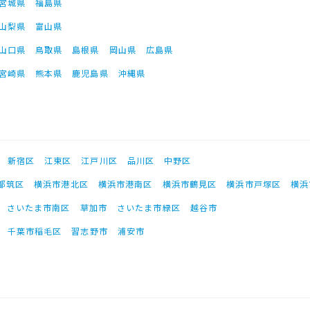
宮城県
福島県
山梨県
富山県
山口県
鳥取県
島根県
岡山県
広島県
宮崎県
熊本県
鹿児島県
沖縄県
新宿区
江東区
江戸川区
品川区
中野区
都筑区
横浜市港北区
横浜市港南区
横浜市鶴見区
横浜市戸塚区
横浜
さいたま市南区
草加市
さいたま市緑区
越谷市
千葉市稲毛区
習志野市
浦安市