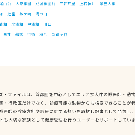
尾山台
大泉学園
成城学園前
三軒茶屋
上石神井
学芸大学
塚
辻堂
茅ケ崎
溝の口
浦和
北浦和
中浦和
川口
白井
船橋
行徳
稲毛
新鎌ヶ谷
ズ・ファイルは、首都圏を中心としてエリア拡大中の獣医師・動
駅・行政区だけでなく、診療可能な動物からも検索できることが
獣医師の診療方針や診療に対する想いを取材し記事として発信し
トも大切な家族として健康管理を行うユーザーをサポートしてい