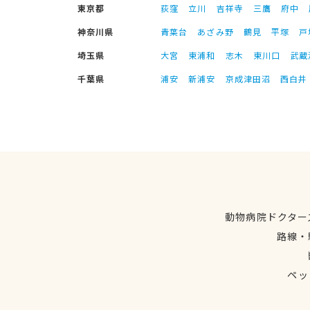
東京都
荻窪
立川
吉祥寺
三鷹
府中
神奈川県
青葉台
あざみ野
鶴見
平塚
戸
埼玉県
大宮
東浦和
志木
東川口
武蔵
千葉県
浦安
新浦安
京成津田沼
西白井
動物病院ドクター
路線・
ペッ