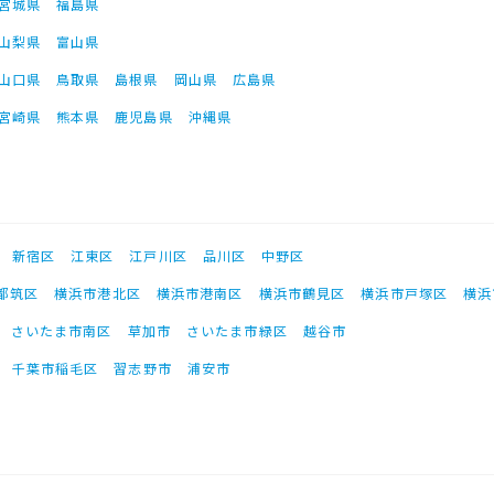
宮城県
福島県
山梨県
富山県
山口県
鳥取県
島根県
岡山県
広島県
宮崎県
熊本県
鹿児島県
沖縄県
新宿区
江東区
江戸川区
品川区
中野区
都筑区
横浜市港北区
横浜市港南区
横浜市鶴見区
横浜市戸塚区
横浜
さいたま市南区
草加市
さいたま市緑区
越谷市
千葉市稲毛区
習志野市
浦安市