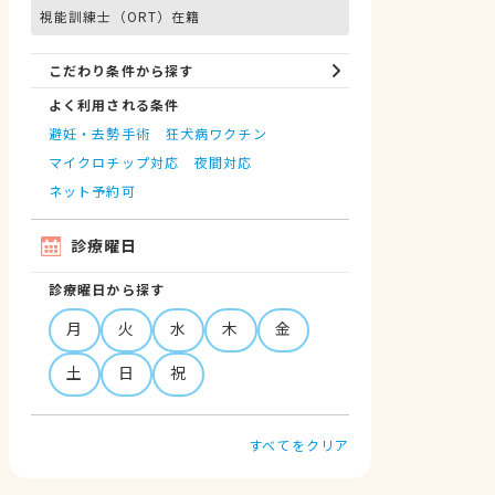
視能訓練士（ORT）在籍
こだわり条件から探す
よく利用される条件
避妊・去勢手術
狂犬病ワクチン
マイクロチップ対応
夜間対応
ネット予約可
診療曜日
診療曜日から探す
月
火
水
木
金
土
日
祝
すべてをクリア