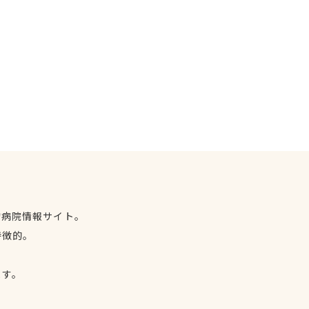
物病院情報サイト。
特徴的。
、
ます。