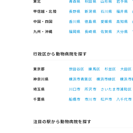
東北
青森県
秋田県
山形県
岩手県
甲信越・北陸
長野県
新潟県
石川県
福井県
中国・四国
香川県
徳島県
愛媛県
高知県
九州・沖縄
福岡県
長崎県
佐賀県
大分県
行政区から動物病院を探す
東京都
世田谷区
練馬区
杉並区
大田区
神奈川県
横浜市青葉区
横浜市緑区
横浜市
埼玉県
川口市
所沢市
さいたま市浦和区
千葉県
船橋市
市川市
松戸市
八千代市
注目の駅から動物病院を探す