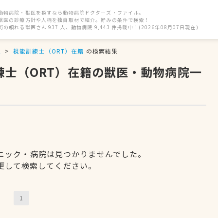
動物病院・獣医を探すなら動物病院ドクターズ・ファイル。
獣医の診療方針や人柄を独自取材で紹介。好みの条件で検索！
街の頼れる獣医さん 937 人、動物病院 9,443 件掲載中！(2026年08月07日現在)
駅
視能訓練士（ORT）在籍
の検索結果
練士（ORT）在籍の獣医・動物病院一
ニック・病院は見つかりませんでした。
更して検索してください。
1