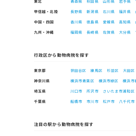
東北
青森県
秋田県
山形県
岩手県
甲信越・北陸
長野県
新潟県
石川県
福井県
中国・四国
香川県
徳島県
愛媛県
高知県
九州・沖縄
福岡県
長崎県
佐賀県
大分県
行政区から動物病院を探す
東京都
世田谷区
練馬区
杉並区
大田区
神奈川県
横浜市青葉区
横浜市緑区
横浜市
埼玉県
川口市
所沢市
さいたま市浦和区
千葉県
船橋市
市川市
松戸市
八千代市
注目の駅から動物病院を探す