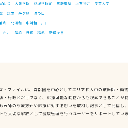
尾山台
大泉学園
成城学園前
三軒茶屋
上石神井
学芸大学
塚
辻堂
茅ケ崎
溝の口
浦和
北浦和
中浦和
川口
白井
船橋
行徳
稲毛
新鎌ヶ谷
ズ・ファイルは、首都圏を中心としてエリア拡大中の獣医師・動
駅・行政区だけでなく、診療可能な動物からも検索できることが
獣医師の診療方針や診療に対する想いを取材し記事として発信し
トも大切な家族として健康管理を行うユーザーをサポートしてい