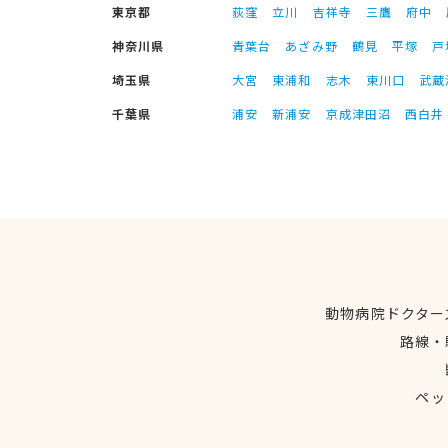
東京都
荻窪
立川
吉祥寺
三鷹
府中
神奈川県
青葉台
あざみ野
鶴見
平塚
戸
埼玉県
大宮
東浦和
志木
東川口
武蔵
千葉県
浦安
新浦安
京成津田沼
西白井
動物病院ドクター
路線・
ペッ