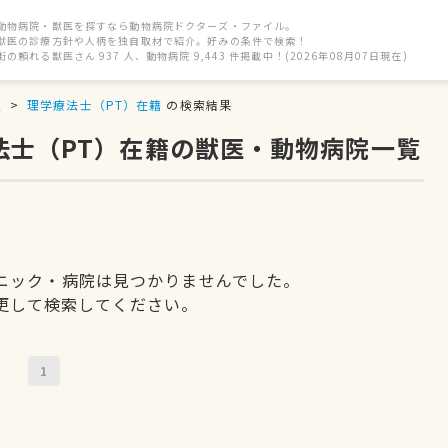
動物病院・獣医を探すなら動物病院ドクターズ・ファイル。
獣医の診療方針や人柄を独自取材で紹介。好みの条件で検索！
街の頼れる獣医さん 937 人、動物病院 9,443 件掲載中！(2026年08月07日現在)
駅
理学療法士（PT）在籍
の検索結果
法士（PT）在籍の獣医・動物病院一覧
ニック・病院は見つかりませんでした。
更して検索してください。
1