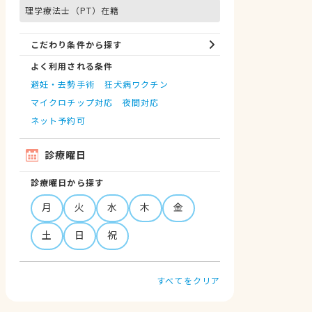
理学療法士（PT）在籍
こだわり条件から探す
よく利用される条件
避妊・去勢手術
狂犬病ワクチン
マイクロチップ対応
夜間対応
ネット予約可
診療曜日
診療曜日から探す
月
火
水
木
金
土
日
祝
すべてをクリア