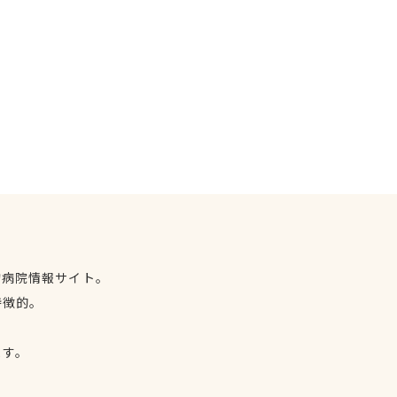
物病院情報サイト。
特徴的。
、
ます。