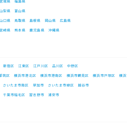
宮城県
福島県
山梨県
富山県
山口県
鳥取県
島根県
岡山県
広島県
宮崎県
熊本県
鹿児島県
沖縄県
新宿区
江東区
江戸川区
品川区
中野区
都筑区
横浜市港北区
横浜市港南区
横浜市鶴見区
横浜市戸塚区
横浜
さいたま市南区
草加市
さいたま市緑区
越谷市
千葉市稲毛区
習志野市
浦安市