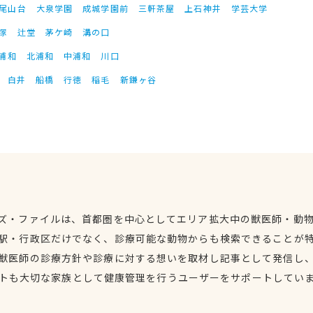
尾山台
大泉学園
成城学園前
三軒茶屋
上石神井
学芸大学
塚
辻堂
茅ケ崎
溝の口
浦和
北浦和
中浦和
川口
白井
船橋
行徳
稲毛
新鎌ヶ谷
ズ・ファイルは、首都圏を中心としてエリア拡大中の獣医師・動
駅・行政区だけでなく、診療可能な動物からも検索できることが
獣医師の診療方針や診療に対する想いを取材し記事として発信し
トも大切な家族として健康管理を行うユーザーをサポートしてい