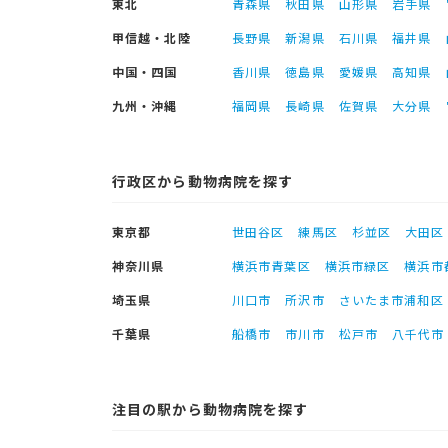
東北
青森県
秋田県
山形県
岩手県
甲信越・北陸
長野県
新潟県
石川県
福井県
中国・四国
香川県
徳島県
愛媛県
高知県
九州・沖縄
福岡県
長崎県
佐賀県
大分県
行政区から動物病院を探す
東京都
世田谷区
練馬区
杉並区
大田区
神奈川県
横浜市青葉区
横浜市緑区
横浜市
埼玉県
川口市
所沢市
さいたま市浦和区
千葉県
船橋市
市川市
松戸市
八千代市
注目の駅から動物病院を探す