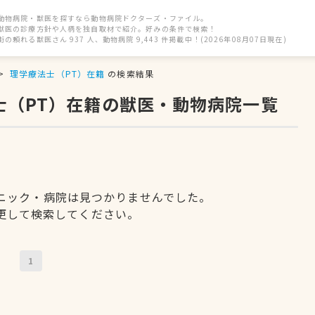
動物病院・獣医を探すなら動物病院ドクターズ・ファイル。
獣医の診療方針や人柄を独自取材で紹介。好みの条件で検索！
街の頼れる獣医さん 937 人、動物病院 9,443 件掲載中！(2026年08月07日現在)
理学療法士（PT）在籍
の検索結果
士（PT）在籍の獣医・動物病院一覧
ニック・病院は見つかりませんでした。
更して検索してください。
1