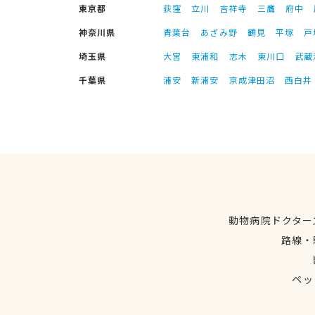
東京都
荻窪
立川
吉祥寺
三鷹
府中
神奈川県
青葉台
あざみ野
鶴見
平塚
戸
埼玉県
大宮
東浦和
志木
東川口
武蔵
千葉県
浦安
新浦安
京成津田沼
西白井
動物病院ドクター
路線・
ペッ