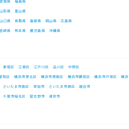
宮城県
福島県
山梨県
富山県
山口県
鳥取県
島根県
岡山県
広島県
宮崎県
熊本県
鹿児島県
沖縄県
新宿区
江東区
江戸川区
品川区
中野区
都筑区
横浜市港北区
横浜市港南区
横浜市鶴見区
横浜市戸塚区
横浜
さいたま市南区
草加市
さいたま市緑区
越谷市
千葉市稲毛区
習志野市
浦安市