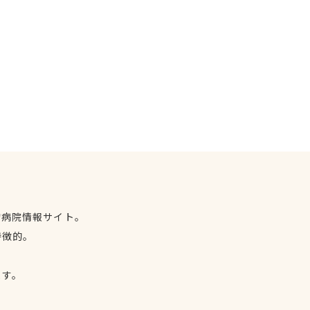
物病院情報サイト。
特徴的。
、
ます。