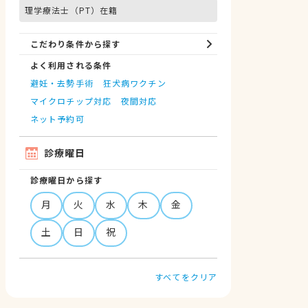
理学療法士（PT）在籍
こだわり条件から探す
よく利用される条件
避妊・去勢手術
狂犬病ワクチン
マイクロチップ対応
夜間対応
ネット予約可
診療曜日
診療曜日から探す
月
火
水
木
金
土
日
祝
すべてをクリア