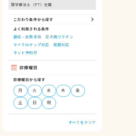
理学療法士（PT）在籍
こだわり条件から探す
よく利用される条件
避妊・去勢手術
狂犬病ワクチン
マイクロチップ対応
夜間対応
ネット予約可
診療曜日
診療曜日から探す
月
火
水
木
金
土
日
祝
すべてをクリア