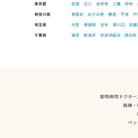
東京都
荻窪
立川
吉祥寺
三鷹
府中
神奈川県
青葉台
あざみ野
鶴見
平塚
戸
埼玉県
大宮
東浦和
志木
東川口
武蔵
千葉県
浦安
新浦安
京成津田沼
西白井
動物病院ドクター
路線・
ペッ