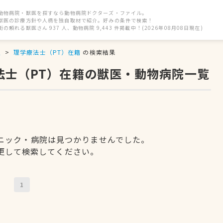
動物病院・獣医を探すなら動物病院ドクターズ・ファイル。
獣医の診療方針や人柄を独自取材で紹介。好みの条件で検索！
街の頼れる獣医さん 937 人、動物病院 9,443 件掲載中！(2026年08月08日現在)
駅
理学療法士（PT）在籍
の検索結果
法士（PT）在籍の獣医・動物病院一覧
ニック・病院は見つかりませんでした。
更して検索してください。
1