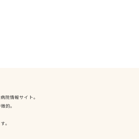
物病院情報サイト。
特徴的。
、
ます。