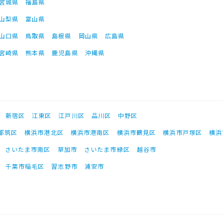
宮城県
福島県
山梨県
富山県
山口県
鳥取県
島根県
岡山県
広島県
宮崎県
熊本県
鹿児島県
沖縄県
新宿区
江東区
江戸川区
品川区
中野区
都筑区
横浜市港北区
横浜市港南区
横浜市鶴見区
横浜市戸塚区
横浜
さいたま市南区
草加市
さいたま市緑区
越谷市
千葉市稲毛区
習志野市
浦安市