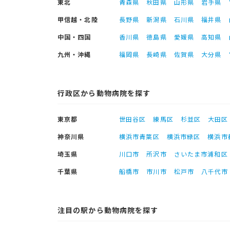
東北
青森県
秋田県
山形県
岩手県
甲信越・北陸
長野県
新潟県
石川県
福井県
中国・四国
香川県
徳島県
愛媛県
高知県
九州・沖縄
福岡県
長崎県
佐賀県
大分県
行政区から動物病院を探す
東京都
世田谷区
練馬区
杉並区
大田区
神奈川県
横浜市青葉区
横浜市緑区
横浜市
埼玉県
川口市
所沢市
さいたま市浦和区
千葉県
船橋市
市川市
松戸市
八千代市
注目の駅から動物病院を探す