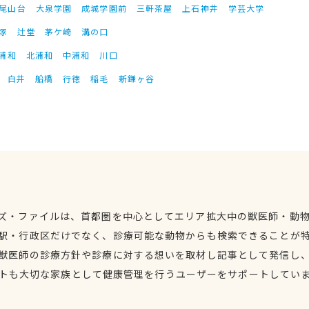
尾山台
大泉学園
成城学園前
三軒茶屋
上石神井
学芸大学
塚
辻堂
茅ケ崎
溝の口
浦和
北浦和
中浦和
川口
白井
船橋
行徳
稲毛
新鎌ヶ谷
ズ・ファイルは、首都圏を中心としてエリア拡大中の獣医師・動
駅・行政区だけでなく、診療可能な動物からも検索できることが
獣医師の診療方針や診療に対する想いを取材し記事として発信し
トも大切な家族として健康管理を行うユーザーをサポートしてい