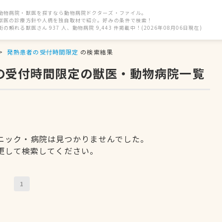
動物病院・獣医を探すなら動物病院ドクターズ・ファイル。
獣医の診療方針や人柄を独自取材で紹介。好みの条件で検索！
街の頼れる獣医さん 937 人、動物病院 9,443 件掲載中！(2026年08月06日現在)
発熱患者の受付時間限定
の検索結果
者の受付時間限定の獣医・動物病院一覧
ニック・病院は見つかりませんでした。
更して検索してください。
1