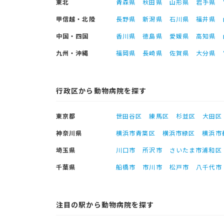
東北
青森県
秋田県
山形県
岩手県
甲信越・北陸
長野県
新潟県
石川県
福井県
中国・四国
香川県
徳島県
愛媛県
高知県
九州・沖縄
福岡県
長崎県
佐賀県
大分県
行政区から動物病院を探す
東京都
世田谷区
練馬区
杉並区
大田区
神奈川県
横浜市青葉区
横浜市緑区
横浜市
埼玉県
川口市
所沢市
さいたま市浦和区
千葉県
船橋市
市川市
松戸市
八千代市
注目の駅から動物病院を探す