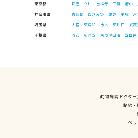
東京都
荻窪
立川
吉祥寺
三鷹
府中
神奈川県
青葉台
あざみ野
鶴見
平塚
戸
埼玉県
大宮
東浦和
志木
東川口
武蔵
千葉県
浦安
新浦安
京成津田沼
西白井
動物病院ドクター
路線・
ペッ