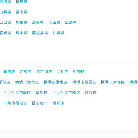
宮城県
福島県
山梨県
富山県
山口県
鳥取県
島根県
岡山県
広島県
宮崎県
熊本県
鹿児島県
沖縄県
新宿区
江東区
江戸川区
品川区
中野区
都筑区
横浜市港北区
横浜市港南区
横浜市鶴見区
横浜市戸塚区
横浜
さいたま市南区
草加市
さいたま市緑区
越谷市
千葉市稲毛区
習志野市
浦安市