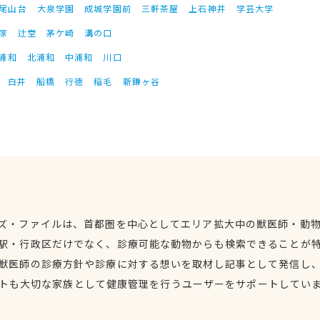
尾山台
大泉学園
成城学園前
三軒茶屋
上石神井
学芸大学
塚
辻堂
茅ケ崎
溝の口
浦和
北浦和
中浦和
川口
白井
船橋
行徳
稲毛
新鎌ヶ谷
ズ・ファイルは、首都圏を中心としてエリア拡大中の獣医師・動
駅・行政区だけでなく、診療可能な動物からも検索できることが
獣医師の診療方針や診療に対する想いを取材し記事として発信し
トも大切な家族として健康管理を行うユーザーをサポートしてい