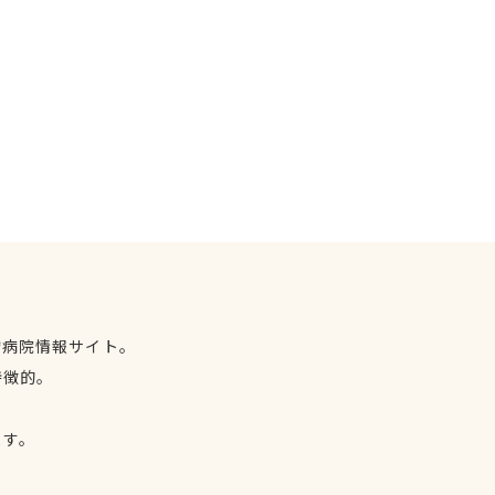
物病院情報サイト。
特徴的。
、
ます。