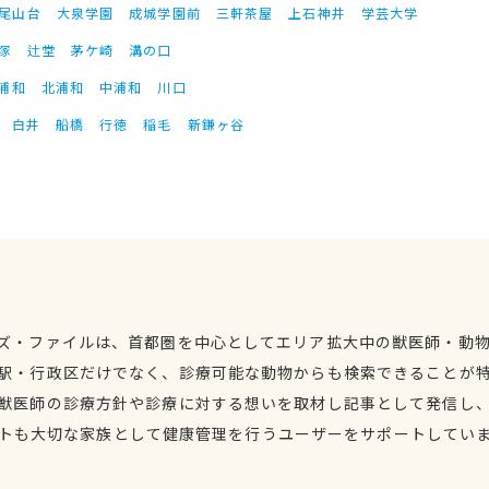
尾山台
大泉学園
成城学園前
三軒茶屋
上石神井
学芸大学
塚
辻堂
茅ケ崎
溝の口
浦和
北浦和
中浦和
川口
白井
船橋
行徳
稲毛
新鎌ヶ谷
ズ・ファイルは、首都圏を中心としてエリア拡大中の獣医師・動
駅・行政区だけでなく、診療可能な動物からも検索できることが
獣医師の診療方針や診療に対する想いを取材し記事として発信し
トも大切な家族として健康管理を行うユーザーをサポートしてい