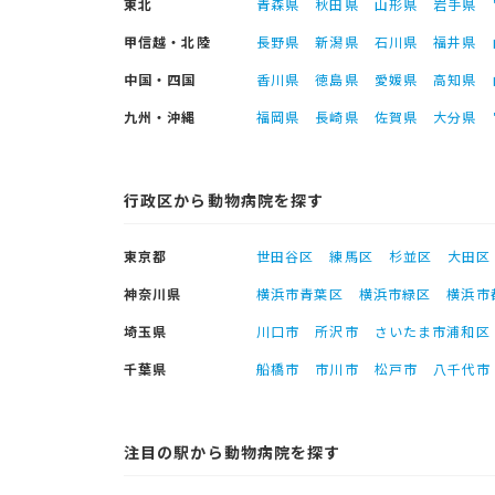
東北
青森県
秋田県
山形県
岩手県
甲信越・北陸
長野県
新潟県
石川県
福井県
中国・四国
香川県
徳島県
愛媛県
高知県
九州・沖縄
福岡県
長崎県
佐賀県
大分県
行政区から動物病院を探す
東京都
世田谷区
練馬区
杉並区
大田区
神奈川県
横浜市青葉区
横浜市緑区
横浜市
埼玉県
川口市
所沢市
さいたま市浦和区
千葉県
船橋市
市川市
松戸市
八千代市
注目の駅から動物病院を探す