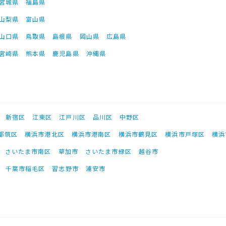
宮城県
福島県
山梨県
富山県
山口県
鳥取県
島根県
岡山県
広島県
宮崎県
熊本県
鹿児島県
沖縄県
新宿区
江東区
江戸川区
品川区
中野区
都筑区
横浜市港北区
横浜市港南区
横浜市鶴見区
横浜市戸塚区
横浜
さいたま市南区
草加市
さいたま市緑区
越谷市
千葉市稲毛区
習志野市
浦安市