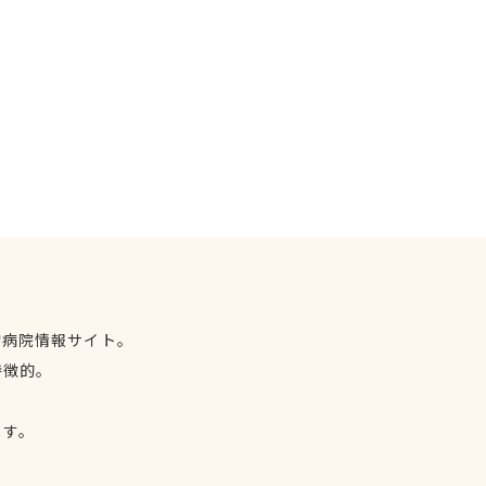
物病院情報サイト。
特徴的。
、
ます。