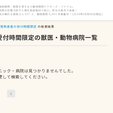
動物病院・獣医を探すなら動物病院ドクターズ・ファイル。
獣医の診療方針や人柄を独自取材で紹介。好みの条件で検索！
街の頼れる獣医さん 937 人、動物病院 9,443 件掲載中！(2026年08月08日現在)
発熱患者の受付時間限定
の検索結果
の受付時間限定の獣医・動物病院一覧
ニック・病院は見つかりませんでした。
更して検索してください。
1