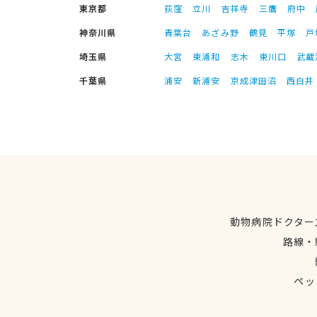
東京都
荻窪
立川
吉祥寺
三鷹
府中
神奈川県
青葉台
あざみ野
鶴見
平塚
戸
埼玉県
大宮
東浦和
志木
東川口
武蔵
千葉県
浦安
新浦安
京成津田沼
西白井
動物病院ドクター
路線・
ペッ