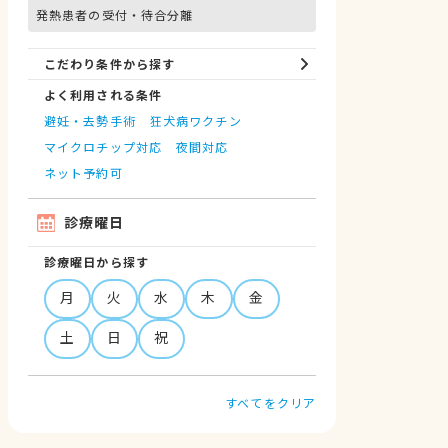
発熱患者の受付・待合分離
こだわり条件から探す
よく利用される条件
避妊・去勢手術
狂犬病ワクチン
マイクロチップ対応
夜間対応
ネット予約可
診療曜日
診療曜日から探す
月
火
水
木
金
土
日
祝
すべてをクリア