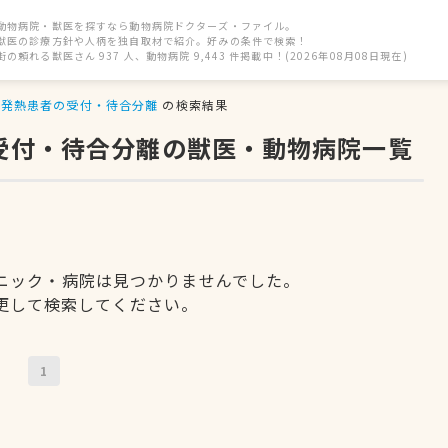
動物病院・獣医を探すなら動物病院ドクターズ・ファイル。
獣医の診療方針や人柄を独自取材で紹介。好みの条件で検索！
街の頼れる獣医さん 937 人、動物病院 9,443 件掲載中！(2026年08月08日現在)
発熱患者の受付・待合分離
の検索結果
の受付・待合分離の獣医・動物病院一覧
ニック・病院は見つかりませんでした。
更して検索してください。
1