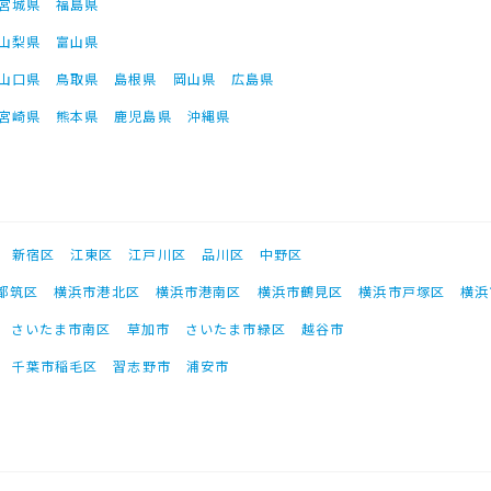
宮城県
福島県
山梨県
富山県
山口県
鳥取県
島根県
岡山県
広島県
宮崎県
熊本県
鹿児島県
沖縄県
新宿区
江東区
江戸川区
品川区
中野区
都筑区
横浜市港北区
横浜市港南区
横浜市鶴見区
横浜市戸塚区
横浜
さいたま市南区
草加市
さいたま市緑区
越谷市
千葉市稲毛区
習志野市
浦安市