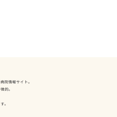
物病院情報サイト。
特徴的。
、
ます。