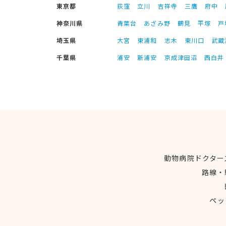
東京都
荻窪
立川
吉祥寺
三鷹
府中
神奈川県
青葉台
あざみ野
鶴見
平塚
戸
埼玉県
大宮
東浦和
志木
東川口
武蔵
千葉県
浦安
新浦安
京成津田沼
西白井
動物病院ドクター
路線・
ペッ