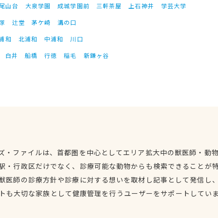
尾山台
大泉学園
成城学園前
三軒茶屋
上石神井
学芸大学
塚
辻堂
茅ケ崎
溝の口
浦和
北浦和
中浦和
川口
白井
船橋
行徳
稲毛
新鎌ヶ谷
ズ・ファイルは、首都圏を中心としてエリア拡大中の獣医師・動
駅・行政区だけでなく、診療可能な動物からも検索できることが
獣医師の診療方針や診療に対する想いを取材し記事として発信し
トも大切な家族として健康管理を行うユーザーをサポートしてい