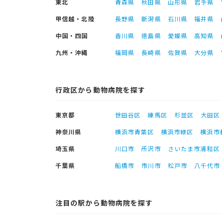
東北
青森県
秋田県
山形県
岩手県
甲信越・北陸
長野県
新潟県
石川県
福井県
中国・四国
香川県
徳島県
愛媛県
高知県
九州・沖縄
福岡県
長崎県
佐賀県
大分県
行政区から動物病院を探す
東京都
世田谷区
練馬区
杉並区
大田区
神奈川県
横浜市青葉区
横浜市緑区
横浜市
埼玉県
川口市
所沢市
さいたま市浦和区
千葉県
船橋市
市川市
松戸市
八千代市
注目の駅から動物病院を探す