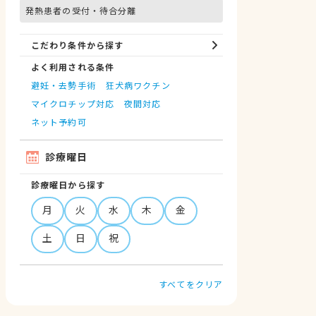
発熱患者の受付・待合分離
こだわり条件から探す
よく利用される条件
避妊・去勢手術
狂犬病ワクチン
マイクロチップ対応
夜間対応
ネット予約可
診療曜日
診療曜日から探す
月
火
水
木
金
土
日
祝
すべてをクリア