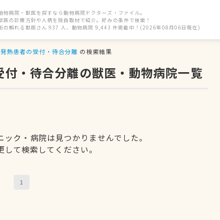
動物病院・獣医を探すなら動物病院ドクターズ・ファイル。
獣医の診療方針や人柄を独自取材で紹介。好みの条件で検索！
街の頼れる獣医さん 937 人、動物病院 9,443 件掲載中！(2026年08月06日現在)
発熱患者の受付・待合分離
の検索結果
の受付・待合分離の獣医・動物病院一覧
ニック・病院は見つかりませんでした。
更して検索してください。
1