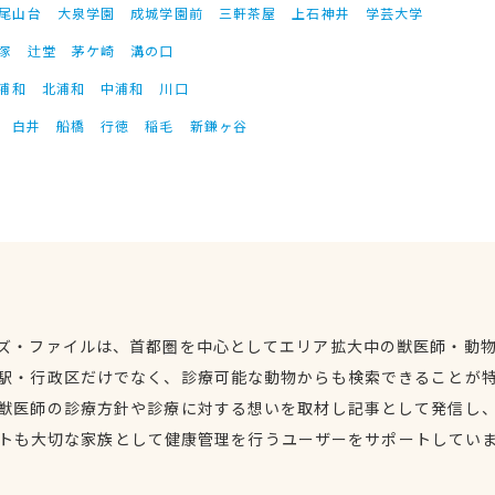
尾山台
大泉学園
成城学園前
三軒茶屋
上石神井
学芸大学
塚
辻堂
茅ケ崎
溝の口
浦和
北浦和
中浦和
川口
白井
船橋
行徳
稲毛
新鎌ヶ谷
ズ・ファイルは、首都圏を中心としてエリア拡大中の獣医師・動
駅・行政区だけでなく、診療可能な動物からも検索できることが
獣医師の診療方針や診療に対する想いを取材し記事として発信し
トも大切な家族として健康管理を行うユーザーをサポートしてい