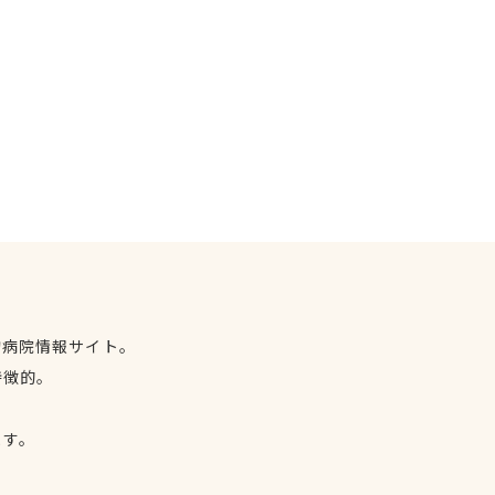
物病院情報サイト。
特徴的。
、
ます。