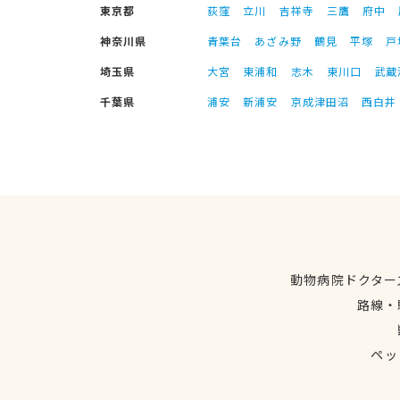
東京都
荻窪
立川
吉祥寺
三鷹
府中
神奈川県
青葉台
あざみ野
鶴見
平塚
戸
埼玉県
大宮
東浦和
志木
東川口
武蔵
千葉県
浦安
新浦安
京成津田沼
西白井
動物病院ドクター
路線・
ペッ