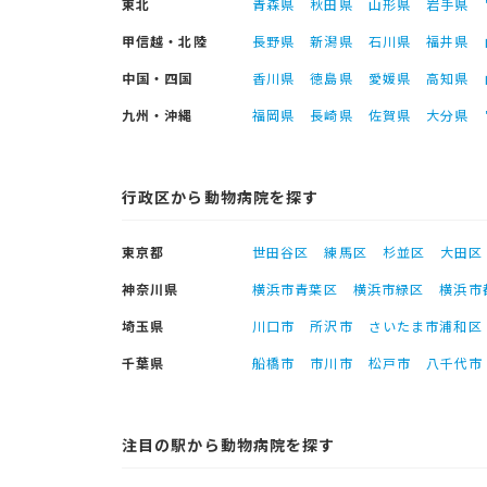
東北
青森県
秋田県
山形県
岩手県
甲信越・北陸
長野県
新潟県
石川県
福井県
中国・四国
香川県
徳島県
愛媛県
高知県
九州・沖縄
福岡県
長崎県
佐賀県
大分県
行政区から動物病院を探す
東京都
世田谷区
練馬区
杉並区
大田区
神奈川県
横浜市青葉区
横浜市緑区
横浜市
埼玉県
川口市
所沢市
さいたま市浦和区
千葉県
船橋市
市川市
松戸市
八千代市
注目の駅から動物病院を探す