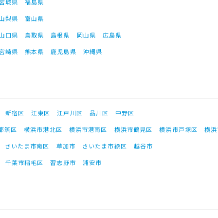
宮城県
福島県
山梨県
富山県
山口県
鳥取県
島根県
岡山県
広島県
宮崎県
熊本県
鹿児島県
沖縄県
新宿区
江東区
江戸川区
品川区
中野区
都筑区
横浜市港北区
横浜市港南区
横浜市鶴見区
横浜市戸塚区
横浜
さいたま市南区
草加市
さいたま市緑区
越谷市
千葉市稲毛区
習志野市
浦安市